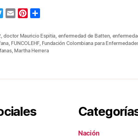
T
E
Pi
C
wi
m
nt
o
tt
ail
er
m
2
,
doctor Mauricio Espitia
,
enfermedad de Batten
,
enfermeda
er
e
p
fana
,
FUNCOLEHF
,
Fundación Colombiana para Enfermedade
s
st
ar
fanas
,
Martha Herrera
tir
ociales
Categoría
Nación