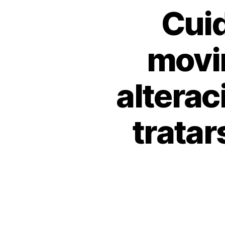
Cui
movi
alterac
trata