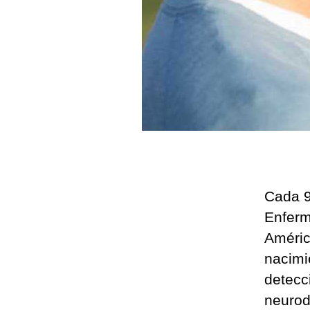
Cada 9
Enferm
Améric
nacimi
detecc
neurod