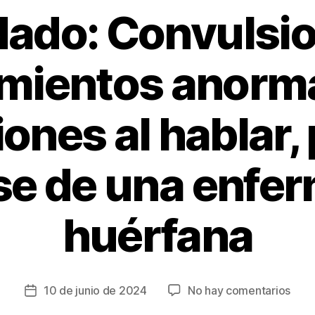
dado: Convulsio
mientos anorma
iones al hablar,
rse de una enfe
huérfana
en
10 de junio de 2024
No hay comentarios
Fecha
Cuid
de