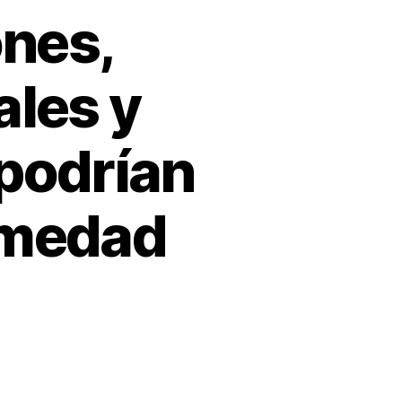
nes,
les y
 podrían
rmedad
ado: