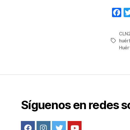
F
a
c
CLN
e
huér
Etiqueta
b
Huér
o
o
k
Síguenos en redes s