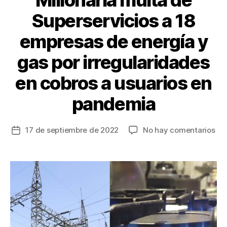
Millonaria multa de
Superservicios a 18
empresas de energía y
gas por irregularidades
en cobros a usuarios en
pandemia
en
17 de septiembre de 2022
No hay comentarios
Fecha
Mil
de
mu
la
de
entrada
Sup
a
18
em
de