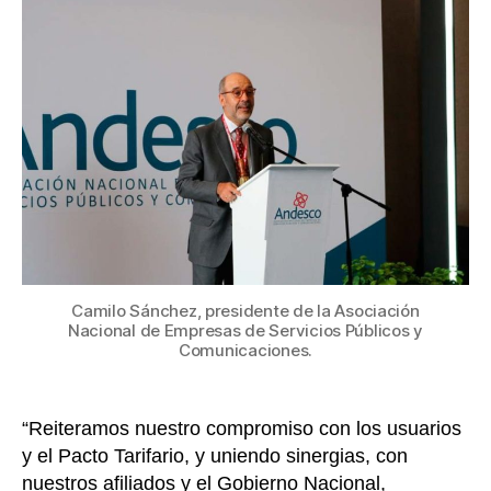
ener
eléct
afili
a
Ande
redu
sus
tarif
entr
el
4
y
8%
Camilo Sánchez, presidente de la Asociación
a
Nacional de Empresas de Servicios Públicos y
Comunicaciones.
parti
de
novi
“Reiteramos nuestro compromiso con los usuarios
y el Pacto Tarifario, y uniendo sinergias, con
nuestros afiliados y el Gobierno Nacional,