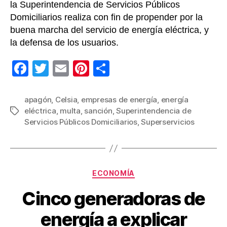
la Superintendencia de Servicios Públicos
Domiciliarios realiza con fin de propender por la
buena marcha del servicio de energía eléctrica, y
la defensa de los usuarios.
F
T
E
Pi
C
a
wi
m
nt
o
c
tt
ail
er
m
apagón
,
Celsia
,
empresas de energía
,
energía
eléctrica
,
multa
,
sanción
,
Superintendencia de
Etiquetas
e
er
e
p
Servicios Públicos Domiciliarios
,
Superservicios
b
st
ar
o
tir
o
Categorías
ECONOMÍA
k
Cinco generadoras de
energía a explicar