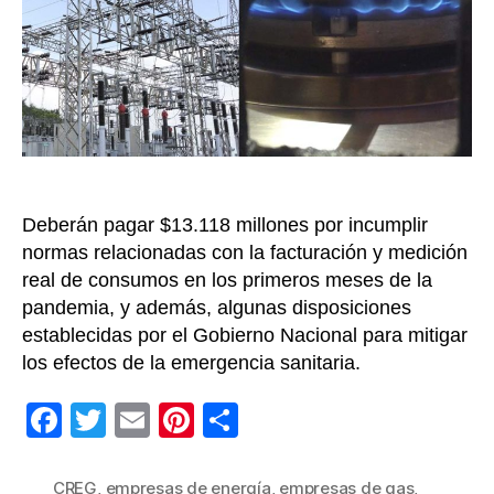
ene
y
ga
por
irr
en
cob
a
usu
Deberán pagar $13.118 millones por incumplir
en
pa
normas relacionadas con la facturación y medición
real de consumos en los primeros meses de la
pandemia, y además, algunas disposiciones
establecidas por el Gobierno Nacional para mitigar
los efectos de la emergencia sanitaria.
F
T
E
Pi
C
a
wi
m
nt
o
c
tt
ail
er
m
CREG
,
empresas de energía
,
empresas de gas
,