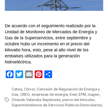
kilov
en
la
bols
De acuerdo con el seguimiento realizado por la
Unidad de Monitoreo de Mercados de Energía y
Gas de la Superservicios, entre septiembre y
octubre hubo un incremento en el precio del
kilovatio hora, esto, pese al alto nivel de los
embalses utilizados para la generación
hidroeléctrica.
F
T
E
Pi
C
a
wi
m
nt
o
c
tt
ail
er
m
Celsia
,
Chivor
,
Comisión de Regulación de Energía y
Gas
,
CREG
,
empresas de energía
,
Enel
,
EPM
,
Isagen
,
e
er
e
p
Orlando Velandia Sepúlveda
,
precio del kilovatio
,
Etiquetas
b
st
ar
Superintendencia de Servicios Públicos Domiciliarios
,