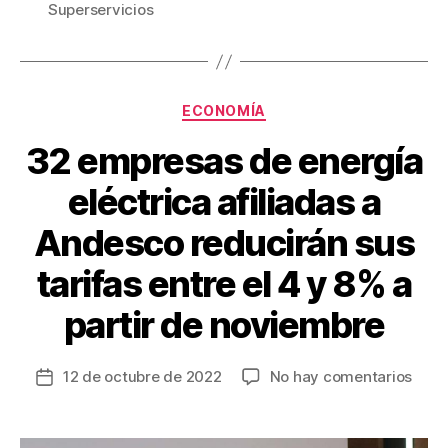
Superservicios
o
tir
o
k
Categorías
ECONOMÍA
32 empresas de energía
eléctrica afiliadas a
Andesco reducirán sus
tarifas entre el 4 y 8% a
partir de noviembre
en
12 de octubre de 2022
No hay comentarios
Fecha
32
de
empr
la
de
entrada