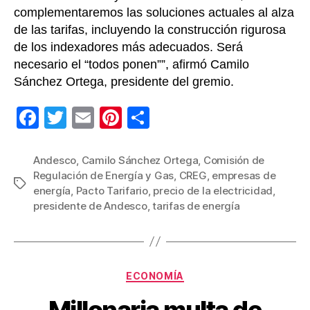
complementaremos las soluciones actuales al alza
de las tarifas, incluyendo la construcción rigurosa
de los indexadores más adecuados. Será
necesario el “todos ponen””, afirmó Camilo
Sánchez Ortega, presidente del gremio.
F
T
E
Pi
C
a
wi
m
nt
o
c
tt
ail
er
m
Andesco
,
Camilo Sánchez Ortega
,
Comisión de
Regulación de Energía y Gas
,
CREG
,
empresas de
e
er
e
p
Etiquetas
energía
,
Pacto Tarifario
,
precio de la electricidad
,
b
st
ar
presidente de Andesco
,
tarifas de energía
o
tir
o
k
Categorías
ECONOMÍA