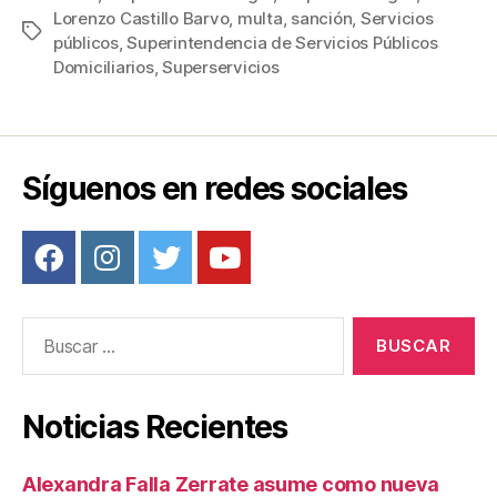
Lorenzo Castillo Barvo
,
multa
,
sanción
,
Servicios
e
er
e
p
Etiquetas
públicos
,
Superintendencia de Servicios Públicos
b
st
ar
Domiciliarios
,
Superservicios
o
tir
o
k
Síguenos en redes sociales
Buscar:
Noticias Recientes
Alexandra Falla Zerrate asume como nueva