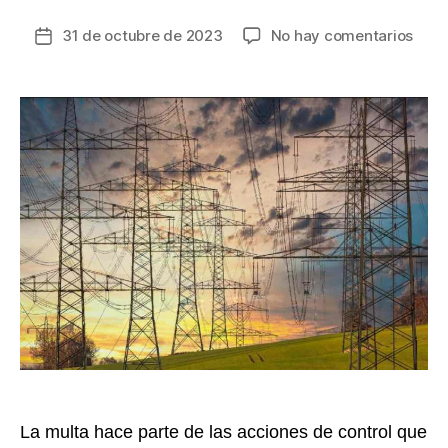
en
31 de octubre de 2023
No hay comentarios
Fecha
Millo
de
sanc
la
de
entrada
Supe
a
Cels
por
apag
y
baja
cali
en
el
servi
La multa hace parte de las acciones de control que