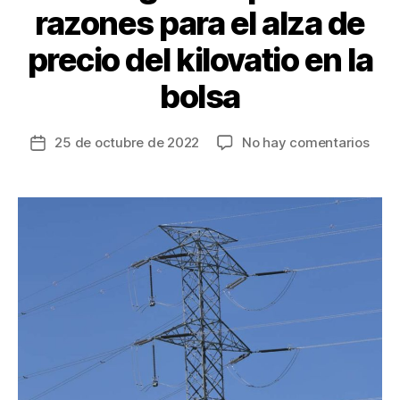
razones para el alza de
precio del kilovatio en la
bolsa
en
25 de octubre de 2022
No hay comentarios
Fecha
Cinc
de
gene
la
de
entrada
ener
a
expli
razo
para
el
alza
de
prec
del