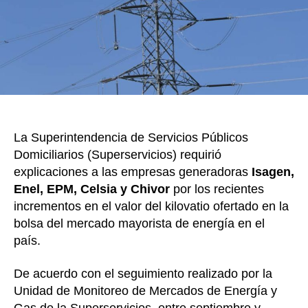
k
para
el
alza
de
prec
del
kilov
en
la
La Superintendencia de Servicios Públicos
bols
Domiciliarios (Superservicios) requirió
explicaciones a las empresas generadoras
Isagen,
Enel, EPM, Celsia y Chivor
por los recientes
incrementos en el valor del kilovatio ofertado en la
bolsa del mercado mayorista de energía en el
país.
De acuerdo con el seguimiento realizado por la
Unidad de Monitoreo de Mercados de Energía y
Gas de la Superservicios, entre septiembre y