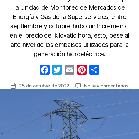
la Unidad de Monitoreo de Mercados de
Energía y Gas de la Superservicios, entre
septiembre y octubre hubo un incremento
en el precio del kilovatio hora, esto, pese al
alto nivel de los embalses utilizados para la
generación hidroeléctrica.
F
T
E
Pi
C
a
w
m
nt
o
en
25 de octubre de 2022
No hay comentarios
Fecha
c
itt
ail
er
m
Cinc
de
e
er
e
p
gene
la
de
b
st
ar
entrada
ener
o
tir
a
o
expli
razo