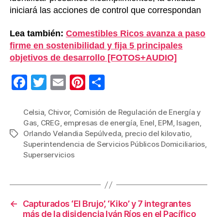
iniciará las acciones de control que correspondan
Lea también:
Comestibles Ricos avanza a paso
firme en sostenibilidad y fija 5 principales
objetivos de desarrollo [FOTOS+AUDIO]
F
T
E
Pi
C
a
wi
m
nt
o
c
tt
ail
er
m
Celsia
,
Chivor
,
Comisión de Regulación de Energía y
Gas
,
CREG
,
empresas de energía
,
Enel
,
EPM
,
Isagen
,
e
er
e
p
Orlando Velandia Sepúlveda
,
precio del kilovatio
,
Etiquetas
b
st
ar
Superintendencia de Servicios Públicos Domiciliarios
,
Superservicios
o
tir
o
k
←
Capturados ‘El Brujo’, ‘Kiko’ y 7 integrantes
más de la disidencia Iván Ríos en el Pacífico