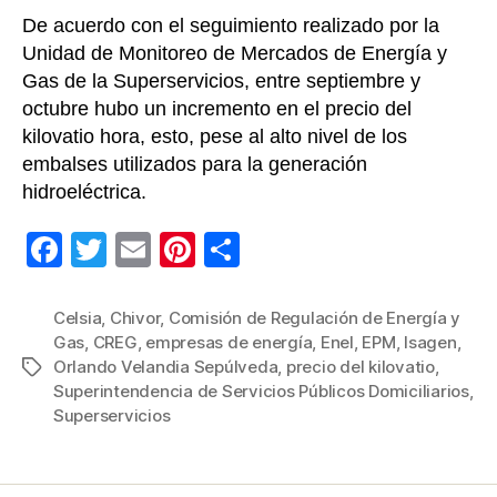
bols
De acuerdo con el seguimiento realizado por la
Unidad de Monitoreo de Mercados de Energía y
Gas de la Superservicios, entre septiembre y
octubre hubo un incremento en el precio del
kilovatio hora, esto, pese al alto nivel de los
embalses utilizados para la generación
hidroeléctrica.
F
T
E
Pi
C
a
wi
m
nt
o
c
tt
ail
er
m
Celsia
,
Chivor
,
Comisión de Regulación de Energía y
Gas
,
CREG
,
empresas de energía
,
Enel
,
EPM
,
Isagen
,
e
er
e
p
Orlando Velandia Sepúlveda
,
precio del kilovatio
,
Etiquetas
b
st
ar
Superintendencia de Servicios Públicos Domiciliarios
,
Superservicios
o
tir
o