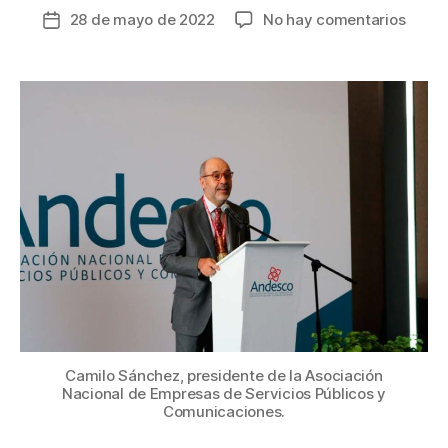
en
28 de mayo de 2022
No hay comentarios
Fecha
Las
de
propu
la
de
entrada
Ande
para
el
nuev
Gobie
en
Colom
Camilo Sánchez, presidente de la Asociación
Nacional de Empresas de Servicios Públicos y
Comunicaciones.