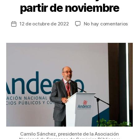
partir de noviembre
en
12 de octubre de 2022
No hay comentarios
Fecha
32
de
empr
la
de
entrada
ener
eléct
afili
a
Ande
redu
sus
tarif
entr
el
4
y
8%
Camilo Sánchez, presidente de la Asociación