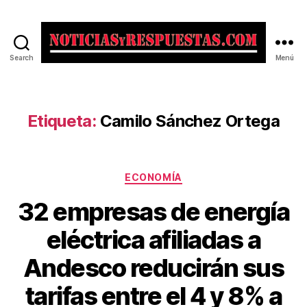
Search
Menú
Noticias
y
Respuestas
Etiqueta:
Camilo Sánchez Ortega
Categorías
ECONOMÍA
32 empresas de energía
eléctrica afiliadas a
Andesco reducirán sus
tarifas entre el 4 y 8% a