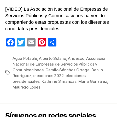
[VIDEO] La Asociación Nacional de Empresas de
Servicios Públicos y Comunicaciones ha venido
compartiendo estas propuestas con los diferentes
candidatos presidenciales.
F
T
E
Pi
C
a
wi
m
nt
o
c
tt
ail
er
m
Agua Potable
,
Alberto Solano
,
Andesco
,
Asociación
Nacional de Empresas de Servicios Públicos y
e
er
e
p
Comunicaciones
,
Camilo Sánchez Ortega
,
Danilo
Etiquetas
b
st
ar
Rodríguez
,
elecciones 2022
,
elecciones
presidenciales
,
Kathrine Simancas
,
María González
,
o
tir
Mauricio López
o
k
Síguenos en redes sociales