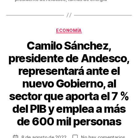
o
tir
o
k
Categorías
ECONOMÍA
Camilo Sánchez,
presidente de Andesco,
representará ante el
nuevo Gobierno, al
sector que aporta el 7 %
del PIB y emplea a más
de 600 mil personas
en
8 de agosto de 2022
No hay comentarios
Fecha