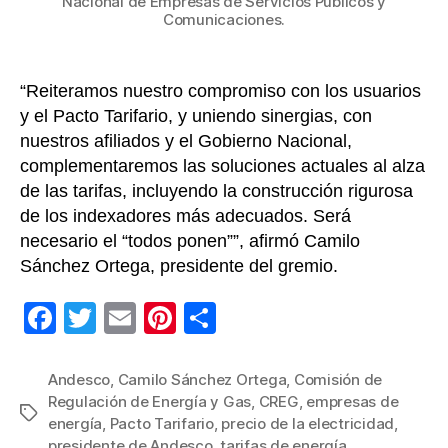
a
Nacional de Empresas de Servicios Públicos y
Comunicaciones.
parti
de
novi
“Reiteramos nuestro compromiso con los usuarios
y el Pacto Tarifario, y uniendo sinergias, con
nuestros afiliados y el Gobierno Nacional,
complementaremos las soluciones actuales al alza
de las tarifas, incluyendo la construcción rigurosa
de los indexadores más adecuados. Será
necesario el “todos ponen””, afirmó Camilo
Sánchez Ortega, presidente del gremio.
F
T
E
Pi
C
a
wi
m
nt
o
c
tt
ail
er
m
Andesco
,
Camilo Sánchez Ortega
,
Comisión de
Regulación de Energía y Gas
,
CREG
,
empresas de
e
er
e
p
Etiquetas
energía
,
Pacto Tarifario
,
precio de la electricidad
,
b
st
ar
presidente de Andesco
,
tarifas de energía