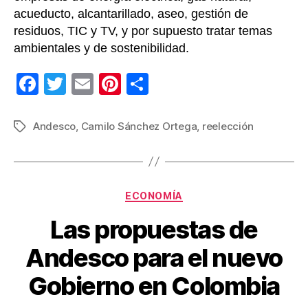
empl
acueducto, alcantarillado, aseo, gestión de
a
residuos, TIC y TV, y por supuesto tratar temas
más
ambientales y de sostenibilidad.
de
600
F
T
E
Pi
C
mil
perso
a
wi
m
nt
o
c
tt
ail
er
m
Andesco
,
Camilo Sánchez Ortega
,
reelección
Etiquetas
e
er
e
p
b
st
ar
o
tir
Categorías
ECONOMÍA
o
Las propuestas de
k
Andesco para el nuevo
Gobierno en Colombia