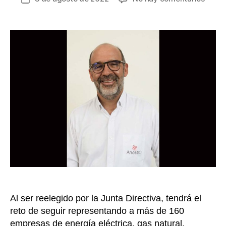
Camil
de
Sánch
la
presi
entrada
de
Andes
repre
ante
el
nuev
Gobie
al
secto
que
aport
el
7
%
Al ser reelegido por la Junta Directiva, tendrá el
del
PIB
reto de seguir representando a más de 160
y
empresas de energía eléctrica, gas natural,