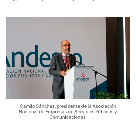
Las
de
propu
la
de
entrada
Ande
para
el
nuev
Gobie
en
Colom
Camilo Sánchez, presidente de la Asociación
Nacional de Empresas de Servicios Públicos y
Comunicaciones.