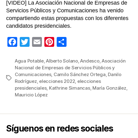
[VIDEO] La Asociación Nacional de Empresas de
Servicios Públicos y Comunicaciones ha venido
compartiendo estas propuestas con los diferentes
candidatos presidenciales.
F
T
E
Pi
C
a
wi
m
nt
o
c
tt
ail
er
m
Agua Potable
,
Alberto Solano
,
Andesco
,
Asociación
Nacional de Empresas de Servicios Públicos y
e
er
e
p
Comunicaciones
,
Camilo Sánchez Ortega
,
Danilo
Etiquetas
b
st
ar
Rodríguez
,
elecciones 2022
,
elecciones
presidenciales
,
Kathrine Simancas
,
María González
,
o
tir
Mauricio López
o
k
Síguenos en redes sociales