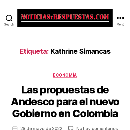
Search
Menú
Noticias
y
Respuestas
Etiqueta:
Kathrine Simancas
Categorías
ECONOMÍA
Las propuestas de
Andesco para el nuevo
Gobierno en Colombia
en
28 de mayo de 2022
No hay comentarios
Fecha