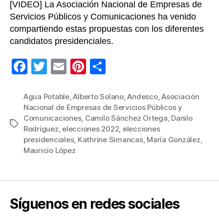
[VIDEO] La Asociación Nacional de Empresas de
Servicios Públicos y Comunicaciones ha venido
compartiendo estas propuestas con los diferentes
candidatos presidenciales.
F
T
E
Pi
C
a
wi
m
nt
o
c
tt
ail
er
m
Agua Potable
,
Alberto Solano
,
Andesco
,
Asociación
Nacional de Empresas de Servicios Públicos y
e
er
e
p
Comunicaciones
,
Camilo Sánchez Ortega
,
Danilo
Etiquetas
b
st
ar
Rodríguez
,
elecciones 2022
,
elecciones
presidenciales
,
Kathrine Simancas
,
María González
,
o
tir
Mauricio López
o
k
Síguenos en redes sociales