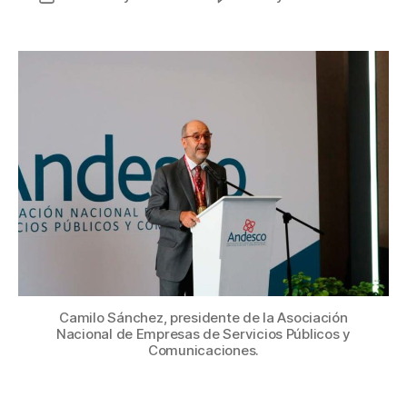
Las
de
propu
la
de
entrada
Ande
para
el
nuev
Gobie
en
Colom
Camilo Sánchez, presidente de la Asociación
Nacional de Empresas de Servicios Públicos y
Comunicaciones.