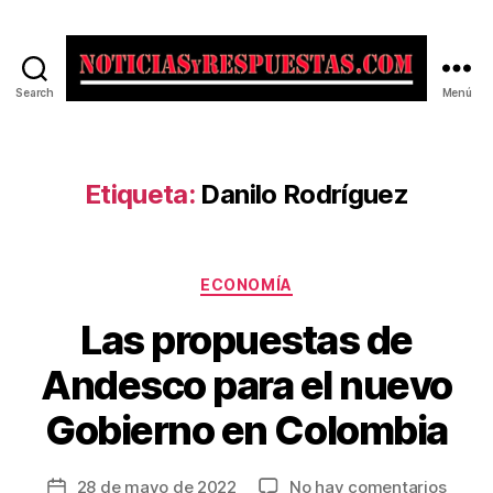
Search
Menú
Noticias
y
Respuestas
Etiqueta:
Danilo Rodríguez
Categorías
ECONOMÍA
Las propuestas de
Andesco para el nuevo
Gobierno en Colombia
en
28 de mayo de 2022
No hay comentarios
Fecha