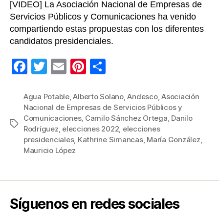
[VIDEO] La Asociación Nacional de Empresas de
Servicios Públicos y Comunicaciones ha venido
compartiendo estas propuestas con los diferentes
candidatos presidenciales.
F
T
E
Pi
C
a
wi
m
nt
o
c
tt
ail
er
m
Agua Potable
,
Alberto Solano
,
Andesco
,
Asociación
Nacional de Empresas de Servicios Públicos y
e
er
e
p
Comunicaciones
,
Camilo Sánchez Ortega
,
Danilo
Etiquetas
b
st
ar
Rodríguez
,
elecciones 2022
,
elecciones
presidenciales
,
Kathrine Simancas
,
María González
,
o
tir
Mauricio López
o
k
Síguenos en redes sociales