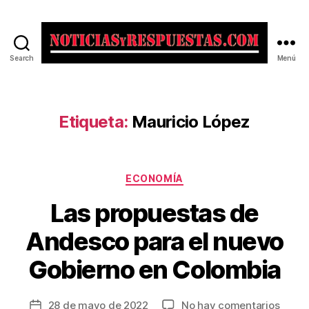
Search
Menú
Noticias
y
Respuestas
Etiqueta:
Mauricio López
Categorías
ECONOMÍA
Las propuestas de
Andesco para el nuevo
Gobierno en Colombia
en
28 de mayo de 2022
No hay comentarios
Fecha