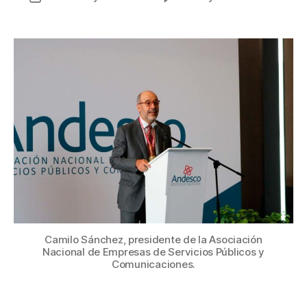
Las
de
propu
la
de
entrada
Ande
para
el
nuev
Gobie
en
Colom
Camilo Sánchez, presidente de la Asociación
Nacional de Empresas de Servicios Públicos y
Comunicaciones.