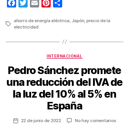
F
T
E
Pi
C
a
wi
m
nt
o
c
tt
ail
er
m
ahorro de energía eléctrica
,
Japón
,
precio de la
Etiquetas
electricidad
e
er
e
p
b
st
ar
o
tir
Categorías
o
INTERNACIONAL
k
Pedro Sánchez promete
una reducción del IVA de
la luz del 10% al 5% en
España
en
22 de junio de 2022
No hay comentarios
Fecha
Pedro
de