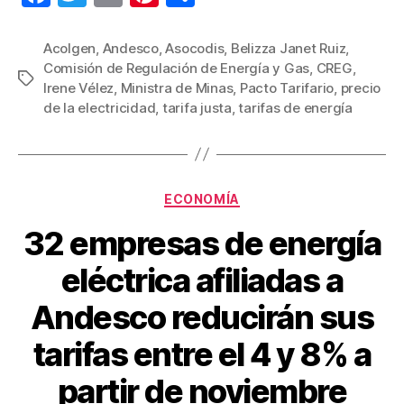
a
wi
m
nt
o
c
tt
ail
er
m
Acolgen
,
Andesco
,
Asocodis
,
Belizza Janet Ruiz
,
Comisión de Regulación de Energía y Gas
,
CREG
,
e
er
e
p
Etiquetas
Irene Vélez
,
Ministra de Minas
,
Pacto Tarifario
,
precio
b
st
ar
de la electricidad
,
tarifa justa
,
tarifas de energía
o
tir
o
k
Categorías
ECONOMÍA
32 empresas de energía
eléctrica afiliadas a
Andesco reducirán sus
tarifas entre el 4 y 8% a
partir de noviembre