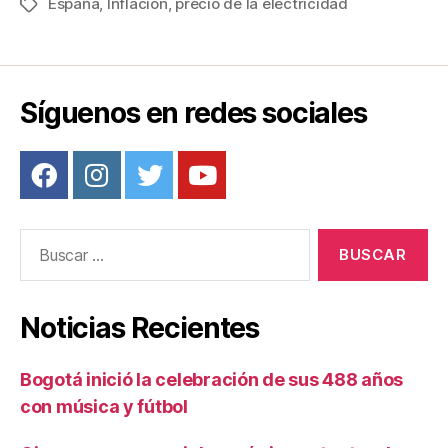
c
tt
ail
er
m
España
,
Inflación
,
precio de la electricidad
Etiquetas
e
er
e
p
b
st
ar
o
tir
Síguenos en redes sociales
o
k
Buscar:
Noticias Recientes
Bogotá inició la celebración de sus 488 años
con música y fútbol