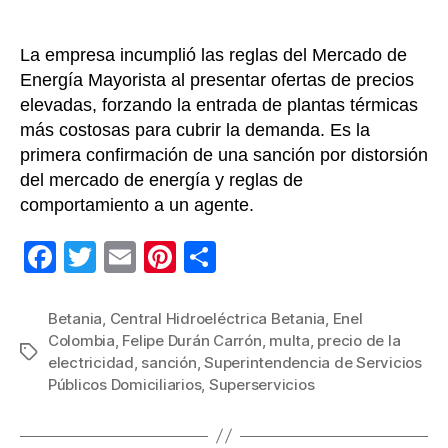
de
energí
La empresa incumplió las reglas del Mercado de
Energía Mayorista al presentar ofertas de precios
elevadas, forzando la entrada de plantas térmicas
más costosas para cubrir la demanda. Es la
primera confirmación de una sanción por distorsión
del mercado de energía y reglas de
comportamiento a un agente.
F
T
E
Pi
C
a
wi
m
nt
o
c
tt
ail
er
m
Betania
,
Central Hidroeléctrica Betania
,
Enel
Colombia
,
Felipe Durán Carrón
,
multa
,
precio de la
e
er
e
p
Etiquetas
electricidad
,
sanción
,
Superintendencia de Servicios
b
st
ar
Públicos Domiciliarios
,
Superservicios
o
tir