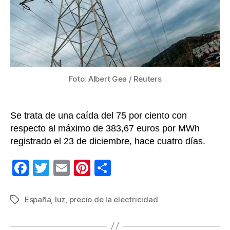
sig
sie
cua
vec
sup
al
de
Foto: Albert Gea / Reuters
hac
un
año
Se trata de una caída del 75 por ciento con
respecto al máximo de 383,67 euros por MWh
registrado el 23 de diciembre, hace cuatro días.
F
T
E
Pi
C
a
wi
m
nt
o
c
tt
ail
er
m
España
,
luz
,
precio de la electricidad
Etiquetas
e
er
e
p