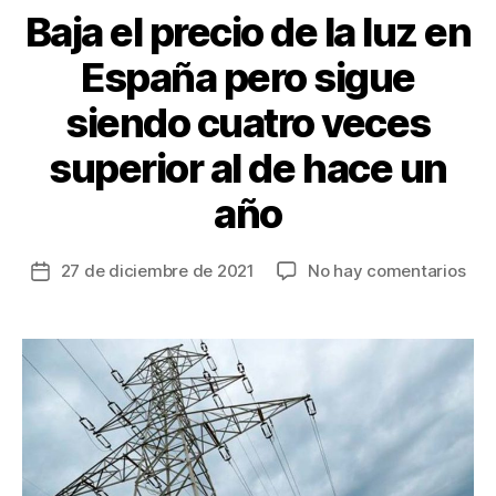
Baja el precio de la luz en
España pero sigue
siendo cuatro veces
superior al de hace un
año
en
27 de diciembre de 2021
No hay comentarios
Fecha
Baj
de
el
la
pre
entrada
de
la
luz
en
Esp
per