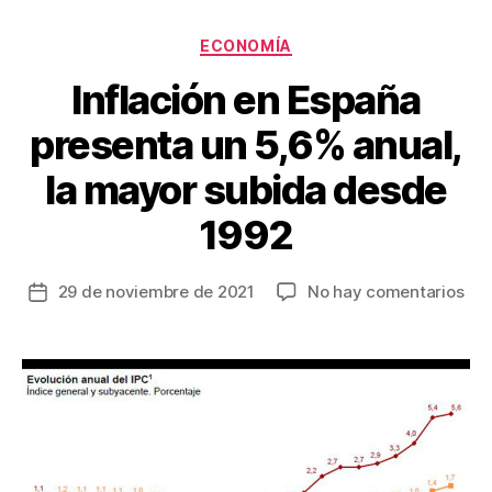
b
st
ar
o
tir
Categorías
ECONOMÍA
o
Inflación en España
k
presenta un 5,6% anual,
la mayor subida desde
1992
en
29 de noviembre de 2021
No hay comentarios
Fecha
Inf
de
en
la
Esp
entrada
pre
un
5,6
anu
la