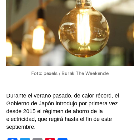
en
me
de
un
aho
de
ele
por
pri
ve
en
Foto: pexels / Burak The Weekende
7
añ
Durante el verano pasado, de calor récord, el
Gobierno de Japón introdujo por primera vez
desde 2015 el régimen de ahorro de la
electricidad, que regirá hasta el fin de este
septiembre.