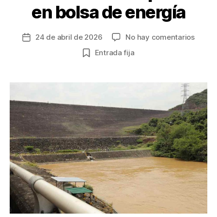
en bolsa de energía
en
24 de abril de 2026
No hay comentarios
Fecha
Supers
de
Entrada fija
multa
la
con
entrada
$2.84
millon
a
Enel
por
distor
en
la
forma
del
precio
en
bolsa