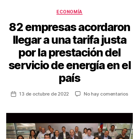
o
k
Categorías
ECONOMÍA
82 empresas acordaron
llegar a una tarifa justa
por la prestación del
servicio de energía en el
país
en
13 de octubre de 2022
No hay comentarios
Fecha
82
de
empr
la
acor
entrada
llega
a
una