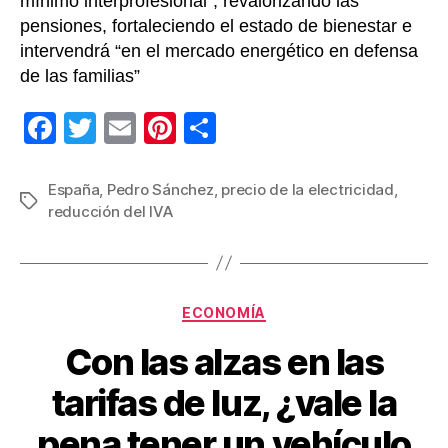
mínimo interprofesional”, revalorizando las
pensiones, fortaleciendo el estado de bienestar e
intervendrá “en el mercado energético en defensa
de las familias”
F
T
E
Pi
C
a
wi
m
nt
o
c
tt
ail
er
m
España
,
Pedro Sánchez
,
precio de la electricidad
,
Etiquetas
reducción del IVA
e
er
e
p
b
st
ar
o
tir
Categorías
o
ECONOMÍA
k
Con las alzas en las
tarifas de luz, ¿vale la
pena tener un vehículo