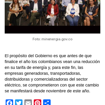
tarif
justa
por
la
pres
del
servi
de
Foto: minenergia.gov.co
ener
en
el
El propósito del Gobierno es que antes de que
país
finalice el año los colombianos vean una reducción
en su tarifa de energía y, para este fin, las
empresas generadoras, transportadoras,
distribuidoras y comercializadoras del sector
eléctrico, se comprometieron con que este cambio
se manifestará desde noviembre de este año.
F
T
E
Pi
C