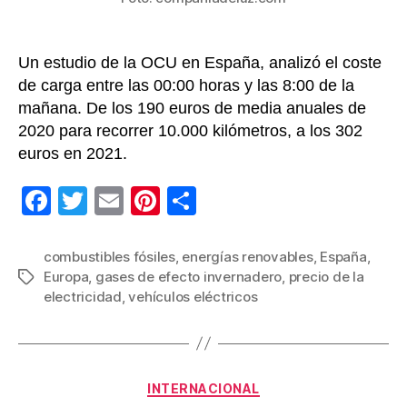
Un estudio de la OCU en España, analizó el coste
de carga entre las 00:00 horas y las 8:00 de la
mañana. De los 190 euros de media anuales de
2020 para recorrer 10.000 kilómetros, a los 302
euros en 2021.
F
T
E
Pi
C
a
wi
m
nt
o
c
tt
ail
er
m
combustibles fósiles
,
energías renovables
,
España
,
Europa
,
gases de efecto invernadero
,
precio de la
Etiquetas
e
er
e
p
electricidad
,
vehículos eléctricos
b
st
ar
o
tir
o
Categorías
INTERNACIONAL
k