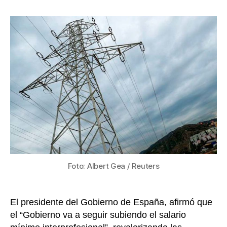
Sánch
la
prome
entrada
una
reduc
del
IVA
de
la
luz
del
10%
al
5%
en
Españ
Foto: Albert Gea / Reuters
El presidente del Gobierno de España, afirmó que
el “Gobierno va a seguir subiendo el salario