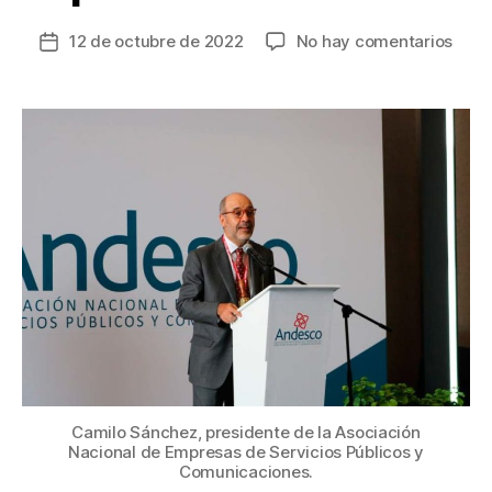
en
12 de octubre de 2022
No hay comentarios
Fecha
32
de
empr
la
de
entrada
ener
eléct
afili
a
Ande
redu
sus
tarif
entr
el
4
y
8%
Camilo Sánchez, presidente de la Asociación
a
Nacional de Empresas de Servicios Públicos y
Comunicaciones.
parti