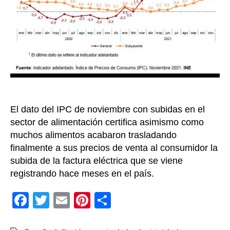
ma
sub
de
199
El dato del IPC de noviembre con subidas en el
sector de alimentación certifica asimismo como
muchos alimentos acabaron trasladando
finalmente a sus precios de venta al consumidor la
subida de la factura eléctrica que se viene
registrando hace meses en el país.
F
T
E
Pi
C
a
wi
m
nt
o