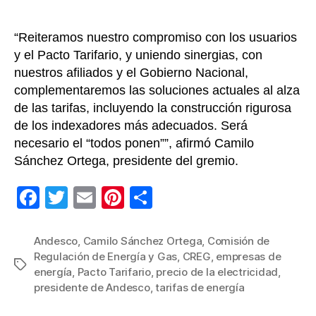
de
novi
“Reiteramos nuestro compromiso con los usuarios
y el Pacto Tarifario, y uniendo sinergias, con
nuestros afiliados y el Gobierno Nacional,
complementaremos las soluciones actuales al alza
de las tarifas, incluyendo la construcción rigurosa
de los indexadores más adecuados. Será
necesario el “todos ponen””, afirmó Camilo
Sánchez Ortega, presidente del gremio.
F
T
E
Pi
C
a
wi
m
nt
o
c
tt
ail
er
m
Andesco
,
Camilo Sánchez Ortega
,
Comisión de
Regulación de Energía y Gas
,
CREG
,
empresas de
e
er
e
p
Etiquetas
energía
,
Pacto Tarifario
,
precio de la electricidad
,
b
st
ar
presidente de Andesco
,
tarifas de energía
o
tir