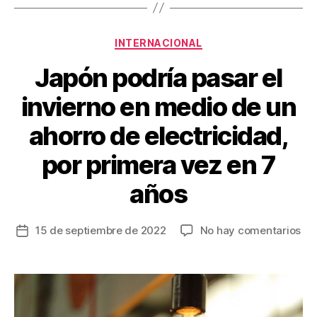
o
k
Categorías
INTERNACIONAL
Japón podría pasar el
invierno en medio de un
ahorro de electricidad,
por primera vez en 7
años
en
15 de septiembre de 2022
No hay comentarios
Fecha
Ja
de
pod
la
pa
entrada
el
inv