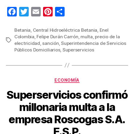
F
T
E
Pi
C
a
wi
m
nt
o
c
tt
ail
er
m
Betania
,
Central Hidroeléctrica Betania
,
Enel
Colombia
,
Felipe Durán Carrón
,
multa
,
precio de la
e
er
e
p
Etiquetas
electricidad
,
sanción
,
Superintendencia de Servicios
b
st
ar
Públicos Domiciliarios
,
Superservicios
o
tir
o
k
Categorías
ECONOMÍA
Superservicios confirmó
millonaria multa a la
empresa Roscogas S.A.
E.S.P.