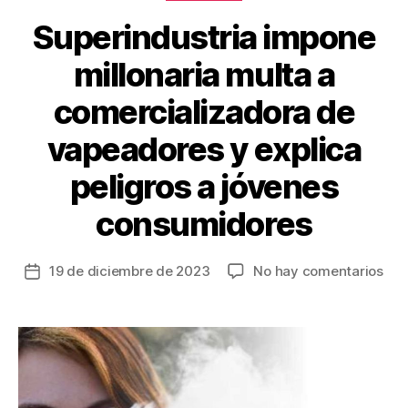
k
Superindustria impone
millonaria multa a
comercializadora de
vapeadores y explica
peligros a jóvenes
consumidores
en
19 de diciembre de 2023
No hay comentarios
Fecha
Sup
de
imp
la
mill
entrada
mul
a
com