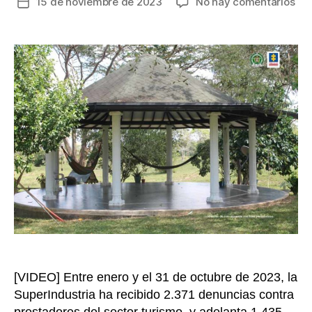
en
15 de noviembre de 2023
No hay comentarios
Fecha
Mul
de
a
la
pre
entrada
de
viv
tur
lle
a
90
mil
de
pes
por
fall
en
ser
[VIDEO] Entre enero y el 31 de octubre de 2023, la
SuperIndustria ha recibido 2.371 denuncias contra
prestadores del sector turismo, y adelanta 1.435