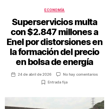
o
Categorías
ECONOMÍA
k
Superservicios multa
con $2.847 millones a
Enel por distorsiones en
la formación del precio
en bolsa de energía
en
24 de abril de 2026
No hay comentarios
Fecha
Supers
de
Entrada fija
multa
la
con
entrada
$2.84
millon
a