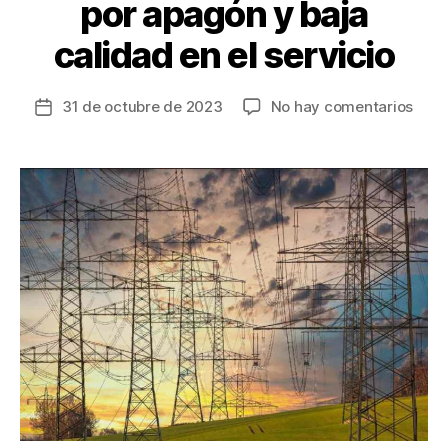
por apagón y baja
calidad en el servicio
en
31 de octubre de 2023
No hay comentarios
Fecha
Millo
de
sanc
la
de
entrada
Supe
a
Cels
por
apag
y
baja
cali
en
el
servi