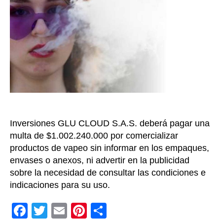
de
vap
y
exp
pel
a
jóv
con
Inversiones GLU CLOUD S.A.S. deberá pagar una
multa de $1.002.240.000 por comercializar
productos de vapeo sin informar en los empaques,
envases o anexos, ni advertir en la publicidad
sobre la necesidad de consultar las condiciones e
indicaciones para su uso.
F
T
E
Pi
C