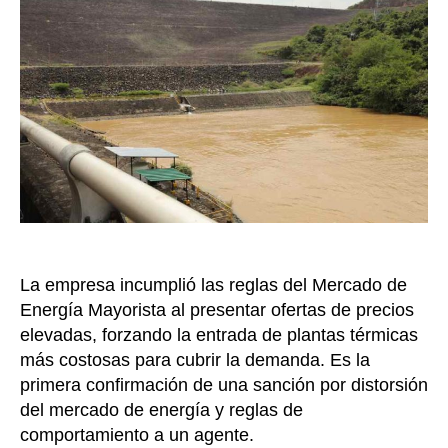
Enel
por
distor
en
la
forma
del
precio
en
bolsa
de
energí
La empresa incumplió las reglas del Mercado de
Energía Mayorista al presentar ofertas de precios
elevadas, forzando la entrada de plantas térmicas
más costosas para cubrir la demanda. Es la
primera confirmación de una sanción por distorsión
del mercado de energía y reglas de
comportamiento a un agente.