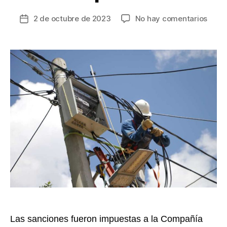
en
2 de octubre de 2023
No hay comentarios
Fecha
Millo
de
sanci
la
de
entrada
Super
a
dos
empr
de
energ
del
país
Las sanciones fueron impuestas a la Compañía