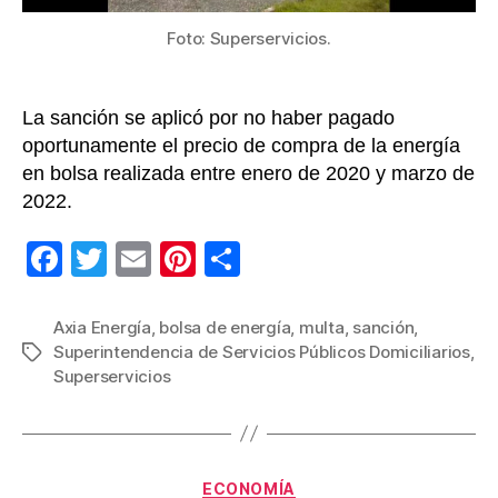
Foto: Superservicios.
La sanción se aplicó por no haber pagado
oportunamente el precio de compra de la energía
en bolsa realizada entre enero de 2020 y marzo de
2022.
F
T
E
Pi
C
a
wi
m
nt
o
c
tt
ail
er
m
Axia Energía
,
bolsa de energía
,
multa
,
sanción
,
Superintendencia de Servicios Públicos Domiciliarios
,
Etiquetas
e
er
e
p
Superservicios
b
st
ar
o
tir
o
Categorías
ECONOMÍA