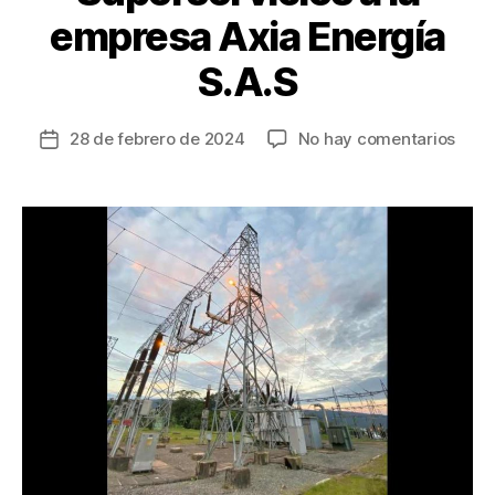
empresa Axia Energía
S.A.S
en
28 de febrero de 2024
No hay comentarios
Fecha
Millo
de
mult
la
de
entrada
Supe
a
la
empr
Ener
S.A.S