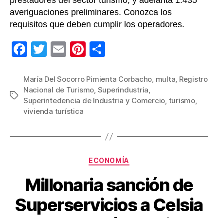
averiguaciones preliminares. Conozca los
requisitos que deben cumplir los operadores.
F
T
E
Pi
C
a
wi
m
nt
o
c
tt
ail
er
m
María Del Socorro Pimienta Corbacho
,
multa
,
Registro
Nacional de Turismo
,
Superindustria
,
e
er
e
p
Etiquetas
Superintedencia de Industria y Comercio
,
turismo
,
b
st
ar
vivienda turística
o
tir
o
k
Categorías
ECONOMÍA
Millonaria sanción de
Superservicios a Celsia