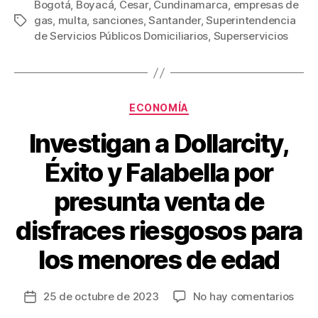
c
tt
ail
er
m
Bogotá
,
Boyacá
,
Cesar
,
Cundinamarca
,
empresas de
gas
,
multa
,
sanciones
,
Santander
,
Superintendencia
Etiquetas
e
er
e
p
de Servicios Públicos Domiciliarios
,
Superservicios
b
st
ar
o
tir
o
Categorías
ECONOMÍA
k
Investigan a Dollarcity,
Éxito y Falabella por
presunta venta de
disfraces riesgosos para
los menores de edad
en
25 de octubre de 2023
No hay comentarios
Fecha
Inve
de