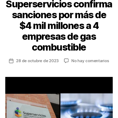
Superservicios confirma
sanciones por más de
$4 mil millones a 4
empresas de gas
combustible
en
28 de octubre de 2023
No hay comentarios
Fecha
Supe
de
conf
la
sanc
entrada
por
más
de
$4
mil
mill