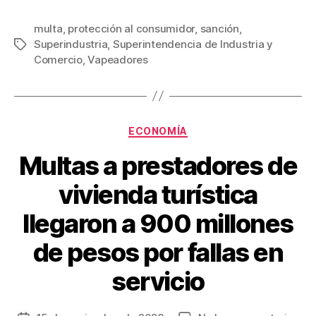
a
wi
m
nt
o
c
tt
ail
er
m
multa
,
protección al consumidor
,
sanción
,
Superindustria
,
Superintendencia de Industria y
Etiquetas
e
er
e
p
Comercio
,
Vapeadores
b
st
ar
o
tir
o
Categorías
ECONOMÍA
k
Multas a prestadores de
vivienda turística
llegaron a 900 millones
de pesos por fallas en
servicio