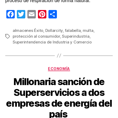
proceso de respiración de forma natural.
F
T
E
Pi
C
a
wi
m
nt
o
c
tt
ail
er
m
almacenes Éxito
,
Dollarcity
,
falabella
,
multa
,
protección al consumidor
,
Superindustria
,
Etiquetas
e
er
e
p
Superintendencia de Industria y Comercio
b
st
ar
o
tir
o
Categorías
ECONOMÍA
k
Millonaria sanción de
Superservicios a dos
empresas de energía del
país