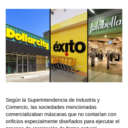
a
la
Dolla
entrada
Éxito
y
Fala
por
pres
vent
de
disf
ries
para
los
men
de
eda
Según la Superintendencia de Industria y
Comercio, las sociedades mencionadas
comercializaban máscaras que no contarían con
orificios especialmente diseñados para ejecutar el