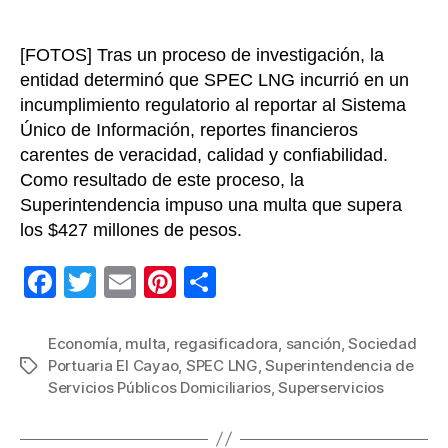
[FOTOS] Tras un proceso de investigación, la
entidad determinó que SPEC LNG incurrió en un
incumplimiento regulatorio al reportar al Sistema
Único de Información, reportes financieros
carentes de veracidad, calidad y confiabilidad.
Como resultado de este proceso, la
Superintendencia impuso una multa que supera
los $427 millones de pesos.
F
T
E
Pi
C
a
wi
m
nt
o
c
tt
ail
er
m
Economía
,
multa
,
regasificadora
,
sanción
,
Sociedad
Portuaria El Cayao
,
SPEC LNG
,
Superintendencia de
Etiquetas
e
er
e
p
Servicios Públicos Domiciliarios
,
Superservicios
b
st
ar
o
tir