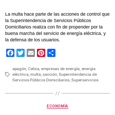
La multa hace parte de las acciones de control que
la Superintendencia de Servicios Públicos
Domiciliarios realiza con fin de propender por la
buena marcha del servicio de energía eléctrica, y
la defensa de los usuarios.
F
T
E
Pi
C
a
wi
m
nt
o
c
tt
ail
er
m
apagón
,
Celsia
,
empresas de energía
,
energía
eléctrica
,
multa
,
sanción
,
Superintendencia de
Etiquetas
e
er
e
p
Servicios Públicos Domiciliarios
,
Superservicios
b
st
ar
o
tir
o
Categorías
ECONOMÍA
k