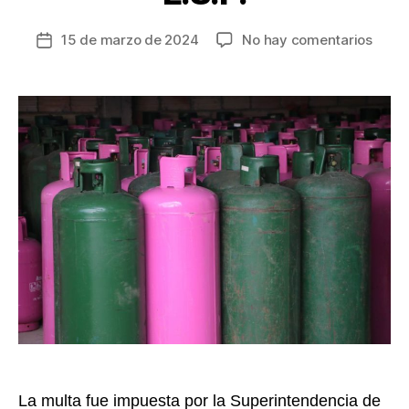
en
15 de marzo de 2024
No hay comentarios
Fecha
Super
de
confi
la
millo
entrada
multa
a
la
empr
Rosc
S.A.
E.S.P.
La multa fue impuesta por la Superintendencia de