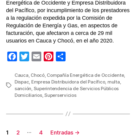
Energética de Occidente y Empresa Distribuidora
del Pacífico, por incumplimiento de los prestadores
a la regulación expedida por la Comisión de
Regulación de Energía y Gas, en aspectos de
facturación, que afectaron a cerca de 29 mil
usuarios en Cauca y Chocó, en el año 2020.
F
T
E
Pi
C
a
wi
m
nt
o
c
tt
ail
er
m
Cauca
,
Chocó
,
Compañía Energética de Occidente
,
Dispac
,
Empresa Distribuidora del Pacífico
,
multa
,
e
er
e
p
Etiquetas
sanción
,
Superintendencia de Servicios Públicos
b
st
ar
Domiciliarios
,
Superservicios
o
tir
o
k
Navegación
…
1
2
4
Entradas
→