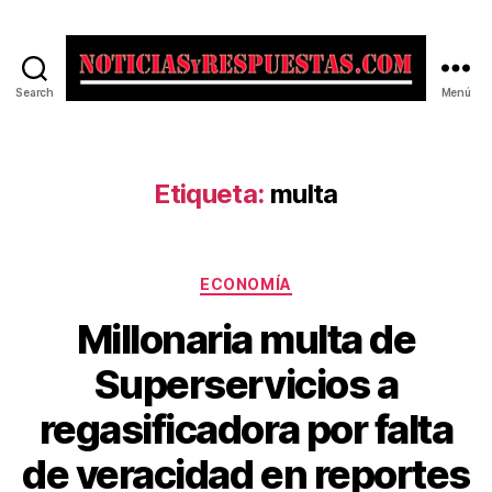
Search
Menú
Noticias
y
Respuestas
Etiqueta:
multa
Categorías
ECONOMÍA
Millonaria multa de
Superservicios a
regasificadora por falta
de veracidad en reportes