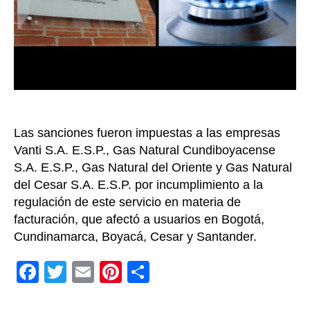
a
4
empr
de
gas
comb
Las sanciones fueron impuestas a las empresas
Vanti S.A. E.S.P., Gas Natural Cundiboyacense
S.A. E.S.P., Gas Natural del Oriente y Gas Natural
del Cesar S.A. E.S.P. por incumplimiento a la
regulación de este servicio en materia de
facturación, que afectó a usuarios en Bogotá,
Cundinamarca, Boyacá, Cesar y Santander.
F
T
E
Pi
C
a
wi
m
nt
o