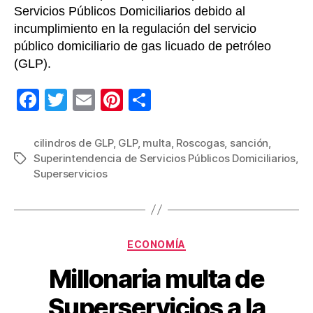
Servicios Públicos Domiciliarios debido al
incumplimiento en la regulación del servicio
público domiciliario de gas licuado de petróleo
(GLP).
F
T
E
Pi
C
a
wi
m
nt
o
c
tt
ail
er
m
cilindros de GLP
,
GLP
,
multa
,
Roscogas
,
sanción
,
Superintendencia de Servicios Públicos Domiciliarios
,
Etiquetas
e
er
e
p
Superservicios
b
st
ar
o
tir
o
Categorías
ECONOMÍA
k
Millonaria multa de
Superservicios a la