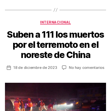
b
st
ar
o
tir
o
Categorías
INTERNACIONAL
k
Suben a 111 los muertos
por el terremoto en el
noreste de China
en
18 de diciembre de 2023
No hay comentarios
Fecha
Sub
de
a
la
111
entrada
los
mue
por
el
ter