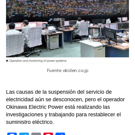
68
mil
hog
en
la
pre
de
Oki
en
Ja
Fuente okiden.co.jp
Las causas de la suspensión del servicio de
electricidad aún se desconocen, pero el operador
Okinawa Electric Power está realizando las
investigaciones y trabajando para restablecer el
suministro eléctrico.