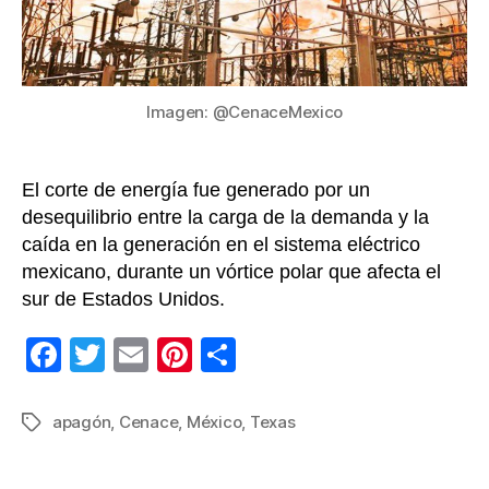
con
EE.UU
Imagen: @CenaceMexico
El corte de energía fue generado por un
desequilibrio entre la carga de la demanda y la
caída en la generación en el sistema eléctrico
mexicano, durante un vórtice polar que afecta el
sur de Estados Unidos.
F
T
E
Pi
C
a
wi
m
nt
o
c
tt
ail
er
m
apagón
,
Cenace
,
México
,
Texas
Etiquetas
e
er
e
p