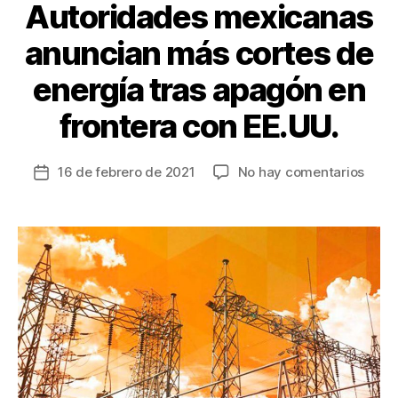
Autoridades mexicanas
k
anuncian más cortes de
energía tras apagón en
frontera con EE.UU.
en
16 de febrero de 2021
No hay comentarios
Fecha
Auto
de
mexi
la
anun
entrada
más
corte
de
energ
tras
apag
en
front