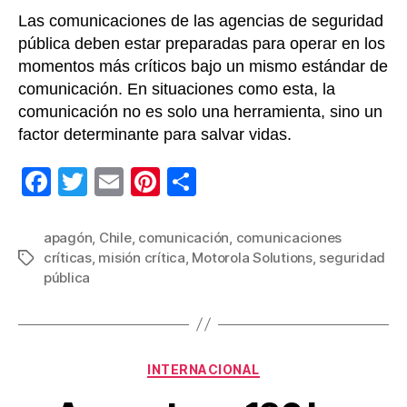
Las comunicaciones de las agencias de seguridad
pública deben estar preparadas para operar en los
momentos más críticos bajo un mismo estándar de
comunicación. En situaciones como esta, la
comunicación no es solo una herramienta, sino un
factor determinante para salvar vidas.
F
T
E
Pi
C
a
wi
m
nt
o
c
tt
ail
er
m
apagón
,
Chile
,
comunicación
,
comunicaciones
críticas
,
misión crítica
,
Motorola Solutions
,
seguridad
Etiquetas
e
er
e
p
pública
b
st
ar
o
tir
o
Categorías
INTERNACIONAL
k