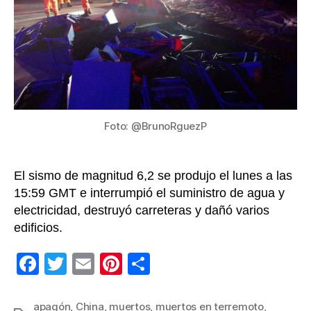
en
el
nor
de
Chi
Foto: @BrunoRguezP
El sismo de magnitud 6,2 se produjo el lunes a las
15:59 GMT e interrumpió el suministro de agua y
electricidad, destruyó carreteras y dañó varios
edificios.
F
T
E
Pi
C
a
wi
m
nt
o
c
tt
ail
er
m
apagón
,
China
,
muertos
,
muertos en terremoto
,