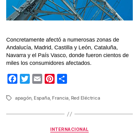
Concretamente afectó a numerosas zonas de
Andalucía, Madrid, Castilla y León, Cataluña,
Navarra y el País Vasco, donde fueron cientos de
miles los consumidores afectados.
F
T
E
Pi
C
a
wi
m
nt
o
c
tt
ail
er
m
apagón
,
España
,
Francia
,
Red Eléctrica
Etiquetas
e
er
e
p
b
st
ar
o
tir
Categorías
INTERNACIONAL
o