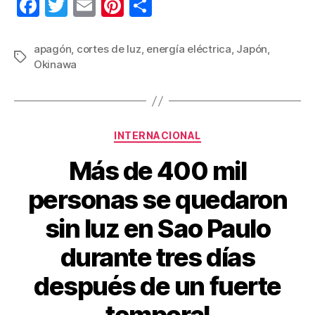
F
T
E
Pi
C
a
wi
m
nt
o
c
tt
ail
er
m
apagón
,
cortes de luz
,
energía eléctrica
,
Japón
,
Etiquetas
Okinawa
e
er
e
p
b
st
ar
o
tir
Categorías
o
INTERNACIONAL
k
Más de 400 mil
personas se quedaron
sin luz en Sao Paulo
durante tres días
después de un fuerte
temporal