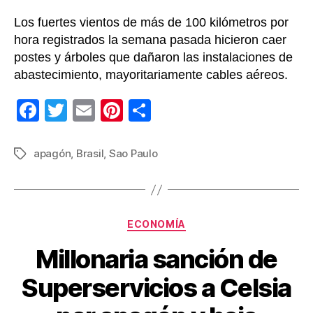
fuer
Los fuertes vientos de más de 100 kilómetros por
tem
hora registrados la semana pasada hicieron caer
postes y árboles que dañaron las instalaciones de
abastecimiento, mayoritariamente cables aéreos.
F
T
E
Pi
C
a
wi
m
nt
o
c
tt
ail
er
m
apagón
,
Brasil
,
Sao Paulo
Etiquetas
e
er
e
p
b
st
ar
o
tir
Categorías
ECONOMÍA
o
Millonaria sanción de
k
Superservicios a Celsia