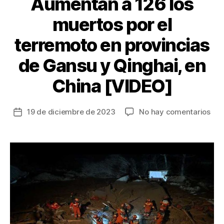
Aumentan a 126 los
muertos por el
terremoto en provincias
de Gansu y Qinghai, en
China [VIDEO]
en
19 de diciembre de 2023
No hay comentarios
Fecha
Aum
de
a
la
126
entrada
los
mue
por
el
ter
en
pro