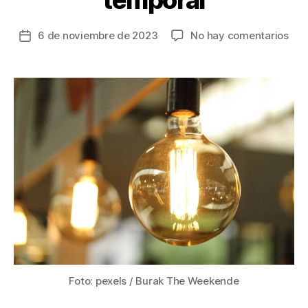
en
6 de noviembre de 2023
No hay comentarios
Fecha
Má
de
de
la
40
entrada
mil
per
se
que
sin
luz
en
Sao
Pau
dur
tres
día
des
Foto: pexels / Burak The Weekende
de
un