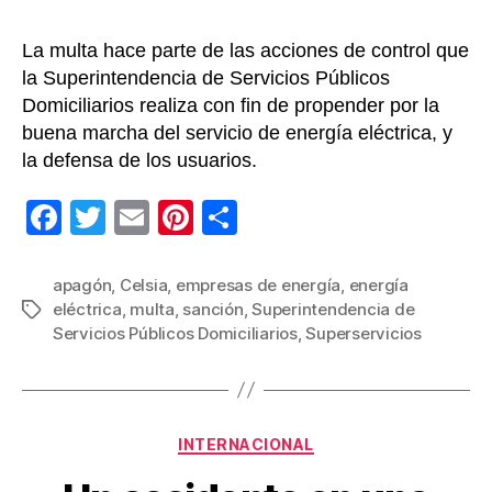
La multa hace parte de las acciones de control que
la Superintendencia de Servicios Públicos
Domiciliarios realiza con fin de propender por la
buena marcha del servicio de energía eléctrica, y
la defensa de los usuarios.
F
T
E
Pi
C
a
wi
m
nt
o
c
tt
ail
er
m
apagón
,
Celsia
,
empresas de energía
,
energía
eléctrica
,
multa
,
sanción
,
Superintendencia de
Etiquetas
e
er
e
p
Servicios Públicos Domiciliarios
,
Superservicios
b
st
ar
o
tir
o
Categorías
INTERNACIONAL
k