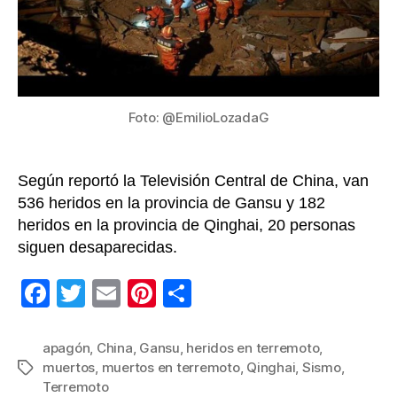
de
Gan
y
Qin
en
Chi
Foto: @EmilioLozadaG
[VI
Según reportó la Televisión Central de China, van
536 heridos en la provincia de Gansu y 182
heridos en la provincia de Qinghai, 20 personas
siguen desaparecidas.
F
T
E
Pi
C
a
wi
m
nt
o
c
tt
ail
er
m
apagón
,
China
,
Gansu
,
heridos en terremoto
,
muertos
,
muertos en terremoto
,
Qinghai
,
Sismo
,
Etiquetas
e
er
e
p
Terremoto