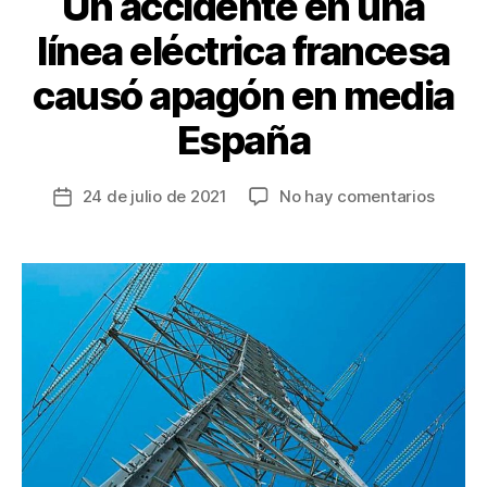
Un accidente en una
línea eléctrica francesa
causó apagón en media
España
en
24 de julio de 2021
No hay comentarios
Fecha
Un
de
accide
la
en
entrada
una
línea
eléctri
france
causó
apagó
en
media
Españ