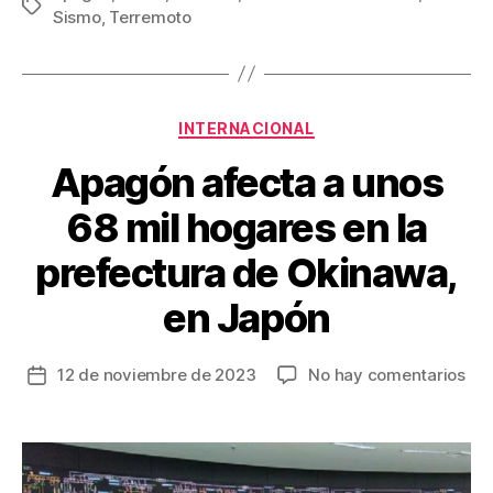
Etiquetas
Sismo
,
Terremoto
e
er
e
p
b
st
ar
o
tir
Categorías
o
INTERNACIONAL
k
Apagón afecta a unos
68 mil hogares en la
prefectura de Okinawa,
en Japón
en
12 de noviembre de 2023
No hay comentarios
Fecha
Ap
de
afe
la
a
entrada
uno