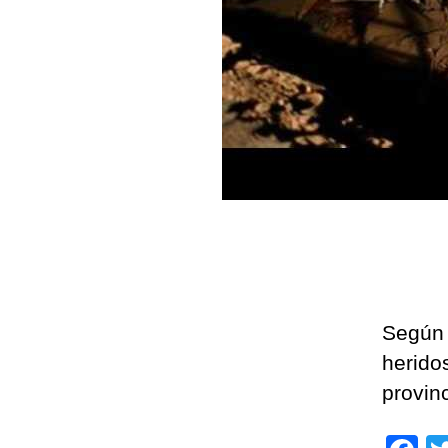
Según 
herido
provin