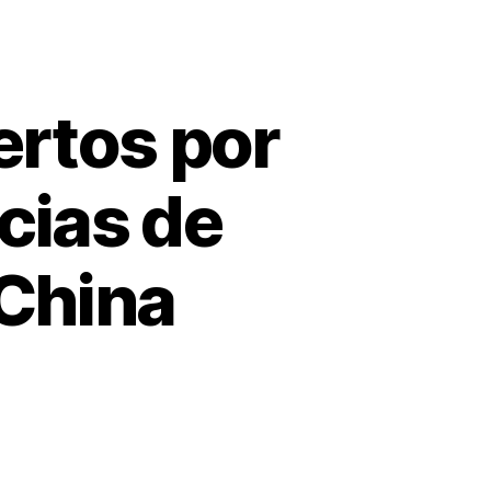
rtos por
cias de
 China
n
umentan