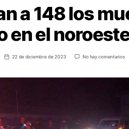
n a 148 los mue
 en el noroest
e
22 de diciembre de 2023
No hay comentarios
Fecha
A
de
a
la
1
entrada
lo
m
p
t
e
el
n