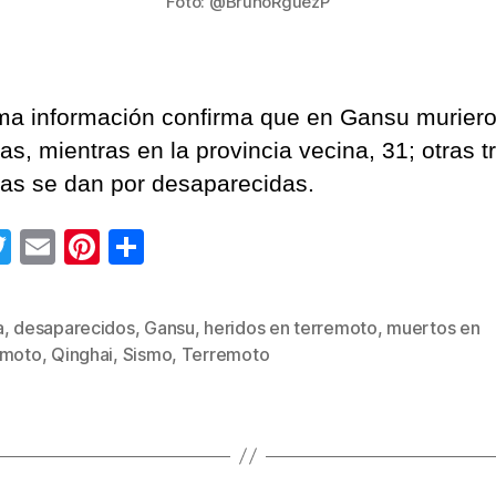
Foto: @BrunoRguezP
ima información confirma que en Gansu murier
s, mientras en la provincia vecina, 31; otras t
as se dan por desaparecidas.
T
E
Pi
C
wi
m
nt
o
tt
ail
er
m
a
,
desaparecidos
,
Gansu
,
heridos en terremoto
,
muertos en
s
er
e
p
emoto
,
Qinghai
,
Sismo
,
Terremoto
st
ar
tir