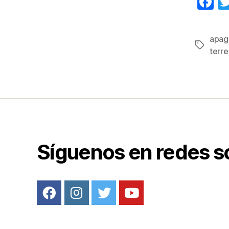
F
a
c
apag
Etiqueta
e
terr
b
o
o
k
Síguenos en redes s