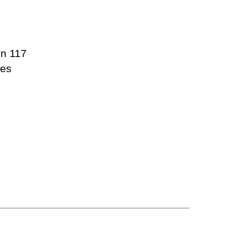
on 117
res