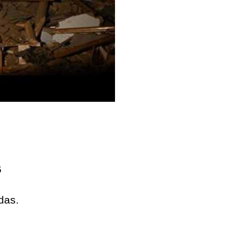
6
das.