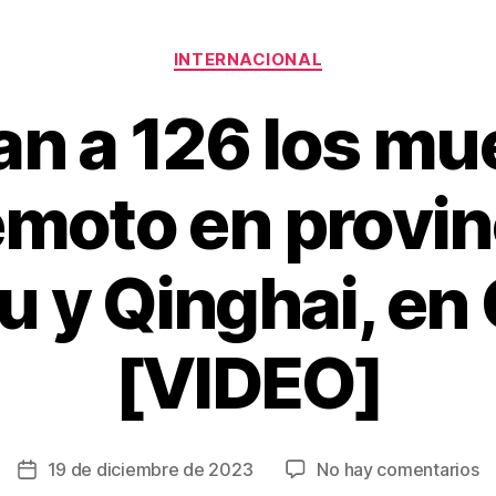
Categorías
INTERNACIONAL
n a 126 los mue
remoto en provin
 y Qinghai, en
[VIDEO]
e
19 de diciembre de 2023
No hay comentarios
Fecha
A