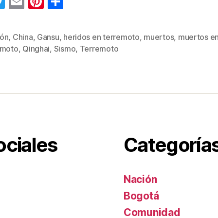
T
E
Pi
C
wi
m
nt
o
tt
ail
er
m
ón
,
China
,
Gansu
,
heridos en terremoto
,
muertos
,
muertos e
s
er
e
p
emoto
,
Qinghai
,
Sismo
,
Terremoto
st
ar
tir
ociales
Categoría
Nación
Bogotá
Comunidad