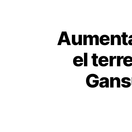
Aumenta
el ter
Gansu