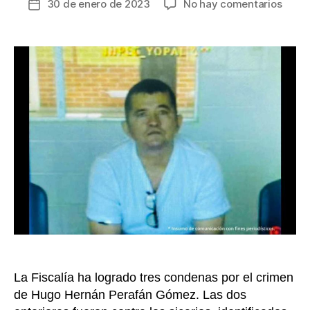
en
30 de enero de 2023
No hay comentarios
Fecha
Larga
de
cond
la
debe
entrada
paga
secu
de
alias
“Cuchi
por
asesi
de
un
inves
del
CTI
La Fiscalía ha logrado tres condenas por el crimen
de Hugo Hernán Perafán Gómez. Las dos