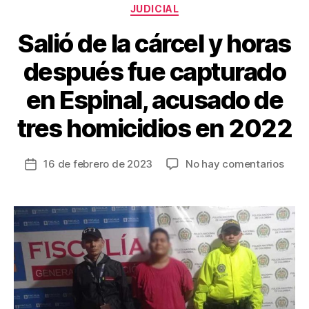
Categorías
JUDICIAL
k
Salió de la cárcel y horas
después fue capturado
en Espinal, acusado de
tres homicidios en 2022
en
16 de febrero de 2023
No hay comentarios
Fecha
Salió
de
de
la
la
entrada
cárce
y
hora
desp
fue
capt