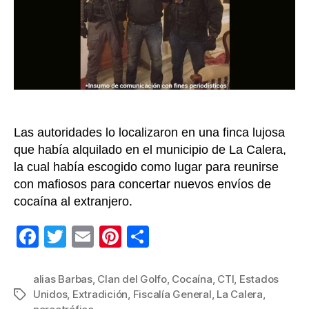
los
prin
nar
y
fin
del
‘Cla
del
Las autoridades lo localizaron en una finca lujosa
Golf
que había alquilado en el municipio de La Calera,
la cual había escogido como lugar para reunirse
con mafiosos para concertar nuevos envíos de
cocaína al extranjero.
F
T
E
Pi
C
a
wi
m
nt
o
c
tt
ail
er
m
alias Barbas
,
Clan del Golfo
,
Cocaína
,
CTI
,
Estados
Unidos
,
Extradición
,
Fiscalía General
,
La Calera
,
Etiquetas
e
er
e
p