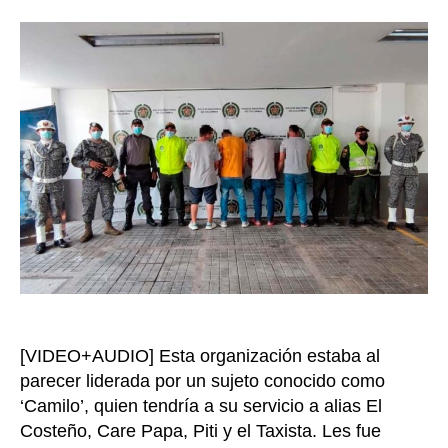
la
la
band
entrada
delin
‘Los
Gatos
roba
cond
5
capt
en
Toli
y
Bogo
[VIDEO+AUDIO] Esta organización estaba al
parecer liderada por un sujeto conocido como
‘Camilo’, quien tendría a su servicio a alias El
Costeño, Care Papa, Piti y el Taxista. Les fue