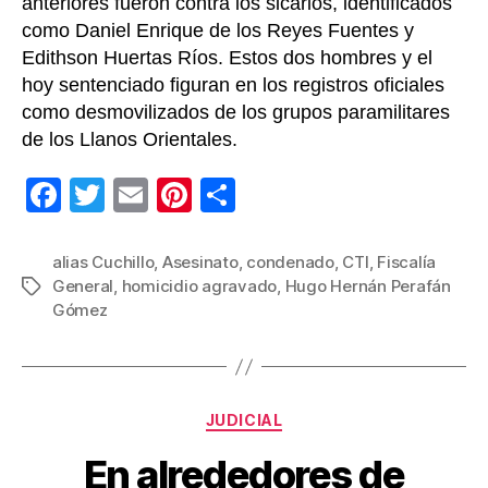
anteriores fueron contra los sicarios, identificados
como Daniel Enrique de los Reyes Fuentes y
Edithson Huertas Ríos. Estos dos hombres y el
hoy sentenciado figuran en los registros oficiales
como desmovilizados de los grupos paramilitares
de los Llanos Orientales.
F
T
E
Pi
C
a
wi
m
nt
o
c
tt
ail
er
m
alias Cuchillo
,
Asesinato
,
condenado
,
CTI
,
Fiscalía
General
,
homicidio agravado
,
Hugo Hernán Perafán
Etiquetas
e
er
e
p
Gómez
b
st
ar
o
tir
o
Categorías
JUDICIAL
k
En alrededores de