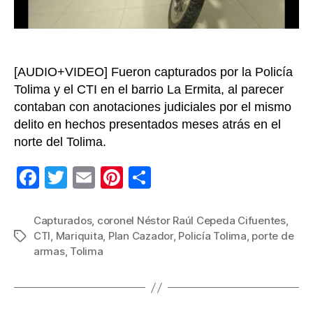
arma
de
fueg
[AUDIO+VIDEO] Fueron capturados por la Policía
Tolima y el CTI en el barrio La Ermita, al parecer
contaban con anotaciones judiciales por el mismo
delito en hechos presentados meses atrás en el
norte del Tolima.
F
T
E
Pi
C
a
wi
m
nt
o
c
tt
ail
er
m
Capturados
,
coronel Néstor Raúl Cepeda Cifuentes
,
CTI
,
Mariquita
,
Plan Cazador
,
Policía Tolima
,
porte de
Etiquetas
e
er
e
p
armas
,
Tolima
b
st
ar
o
tir
o