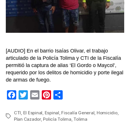
en
Espin
acus
de
tres
homi
en
2022
[AUDIO] En el barrio Isaías Olivar, el trabajo
articulado de la Policía Tolima y CTI de la Fiscalía
permitió la captura de alias ‘El Gordo o Maycol’,
requerido por los delitos de homicidio y porte ilegal
de armas de fuego.
F
T
E
Pi
C
a
wi
m
nt
o
c
tt
ail
er
m
CTI
,
El Espinal
,
Espinal
,
Fiscalía General
,
Homicidio
,
Etiquetas
Plan Cazador
,
Policía Tolima
,
Tolima
e
er
e
p