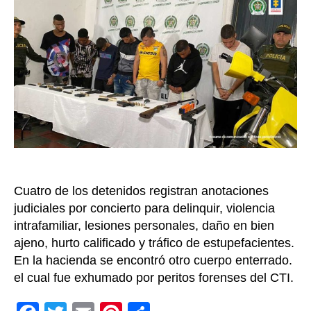
del
homic
de
un
homb
captu
cuan
lo
iban
a
enter
en
El
Cuatro de los detenidos registran anotaciones
Cerrit
judiciales por concierto para delinquir, violencia
Valle
intrafamiliar, lesiones personales, daño en bien
ajeno, hurto calificado y tráfico de estupefacientes.
En la hacienda se encontró otro cuerpo enterrado.
el cual fue exhumado por peritos forenses del CTI.