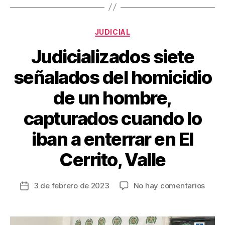
b
st
ar
o
tir
Categorías
o
JUDICIAL
k
Judicializados siete
señalados del homicidio
de un hombre,
capturados cuando lo
iban a enterrar en El
Cerrito, Valle
en
3 de febrero de 2023
No hay comentarios
Fecha
Judic
de
siete
la
señal
entrada