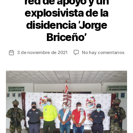
red de apoyo y un
explosivista de la
disidencia ‘Jorge
Briceño’
en
3 de noviembre de 2021
No hay comentarios
Fecha
Cap
de
cabe
la
de
entrada
red
de
apo
y
un
expl
de
la
disi