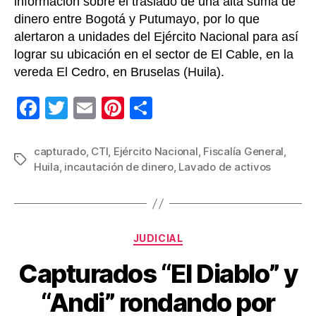
información sobre el traslado de una alta suma de
dinero entre Bogotá y Putumayo, por lo que
alertaron a unidades del Ejército Nacional para así
lograr su ubicación en el sector de El Cable, en la
vereda El Cedro, en Bruselas (Huila).
F
T
E
Pi
C
a
wi
m
nt
o
c
tt
ail
er
m
capturado
,
CTI
,
Ejército Nacional
,
Fiscalía General
,
Etiquetas
Huila
,
incautación de dinero
,
Lavado de activos
e
er
e
p
b
st
ar
o
tir
Categorías
o
JUDICIAL
k
Capturados “El Diablo” y
“Andi” rondando por