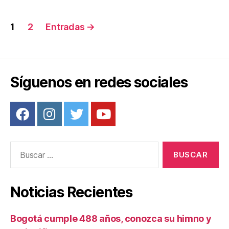
o
tir
o
Navegación
1
2
Entradas
→
k
de
entradas
Síguenos en redes sociales
Buscar:
Noticias Recientes
Bogotá cumple 488 años, conozca su himno y