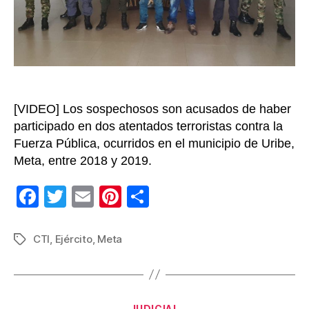
‘Jor
Bric
[VIDEO] Los sospechosos son acusados de haber
participado en dos atentados terroristas contra la
Fuerza Pública, ocurridos en el municipio de Uribe,
Meta, entre 2018 y 2019.
F
T
E
Pi
C
a
wi
m
nt
o
c
tt
ail
er
m
CTI
,
Ejército
,
Meta
Etiquetas
e
er
e
p
b
st
ar
o
tir
Categorías
JUDICIAL