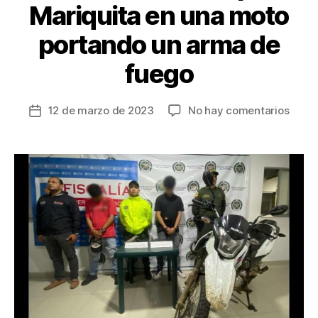
Mariquita en una moto
portando un arma de
fuego
en
12 de marzo de 2023
No hay comentarios
Fecha
Capt
de
“El
la
Diabl
entrada
y
“Andi
rond
por
Mariq
en
una
moto
porta
un