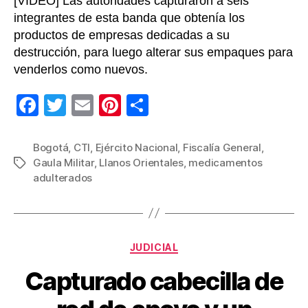
[VIDEO] Las autoridades capturaron a seis
integrantes de esta banda que obtenía los
productos de empresas dedicadas a su
destrucción, para luego alterar sus empaques para
venderlos como nuevos.
F
T
E
Pi
C
a
wi
m
nt
o
c
tt
ail
er
m
Bogotá
,
CTI
,
Ejército Nacional
,
Fiscalía General
,
Gaula Militar
,
Llanos Orientales
,
medicamentos
Etiquetas
e
er
e
p
adulterados
b
st
ar
o
tir
o
Categorías
JUDICIAL
k
Capturado cabecilla de