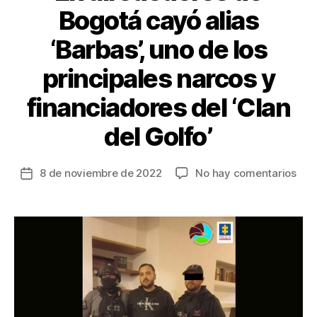
Bogotá cayó alias
‘Barbas’, uno de los
principales narcos y
financiadores del ‘Clan
del Golfo’
en
8 de noviembre de 2022
No hay comentarios
Fecha
En
de
alr
la
de
entrada
Bog
cay
alia
‘Bar
uno
de