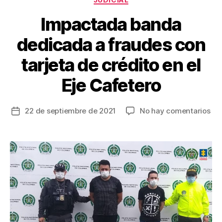
o
Impactada banda
k
dedicada a fraudes con
tarjeta de crédito en el
Eje Cafetero
en
22 de septiembre de 2021
No hay comentarios
Fecha
Im
de
ba
la
de
entrada
a
fra
co
tar
de
cré
en