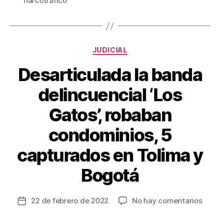
narcotráfico
b
st
ar
o
tir
o
Categorías
JUDICIAL
k
Desarticulada la banda
delincuencial ‘Los
Gatos’, robaban
condominios, 5
capturados en Tolima y
Bogotá
en
22 de febrero de 2022
No hay comentarios
Fecha
Desa
de