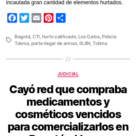
incautada gran cantidad de elementos hurtados.
F
T
E
Pi
C
a
wi
m
nt
o
c
tt
ail
er
m
Bogotá
,
CTI
,
hurto calificado
,
Los Gatos
,
Policía
Etiquetas
Tolima
,
porte ilegal de armas
,
SIJIN
,
Tolima
e
er
e
p
b
st
ar
o
tir
Categorías
o
JUDICIAL
k
Cayó red que compraba
medicamentos y
cosméticos vencidos
para comercializarlos en