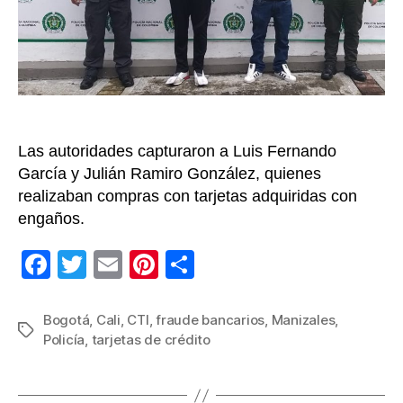
el
Eje
Caf
Las autoridades capturaron a Luis Fernando
García y Julián Ramiro González, quienes
realizaban compras con tarjetas adquiridas con
engaños.
F
T
E
Pi
C
a
wi
m
nt
o
c
tt
ail
er
m
Bogotá
,
Cali
,
CTI
,
fraude bancarios
,
Manizales
,
Etiquetas
Policía
,
tarjetas de crédito
e
er
e
p
b
st
ar