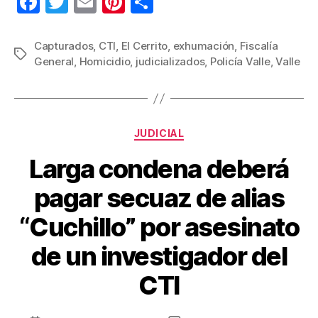
F
T
E
Pi
C
a
wi
m
nt
o
c
tt
ail
er
m
Capturados
,
CTI
,
El Cerrito
,
exhumación
,
Fiscalía
Etiquetas
General
,
Homicidio
,
judicializados
,
Policía Valle
,
Valle
e
er
e
p
b
st
ar
o
tir
Categorías
o
JUDICIAL
k
Larga condena deberá
pagar secuaz de alias
“Cuchillo” por asesinato
de un investigador del
CTI