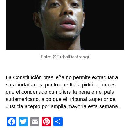
para
que
cump
cond
por
viola
Foto: @FutbolDestrangi
La Constitución brasileña no permite extraditar a
sus ciudadanos, por lo que Italia pidió entonces
que el condenado cumpliera la pena en el país
sudamericano, algo que el Tribunal Superior de
Justicia aceptó por amplia mayoría esta semana.
F
T
E
Pi
C