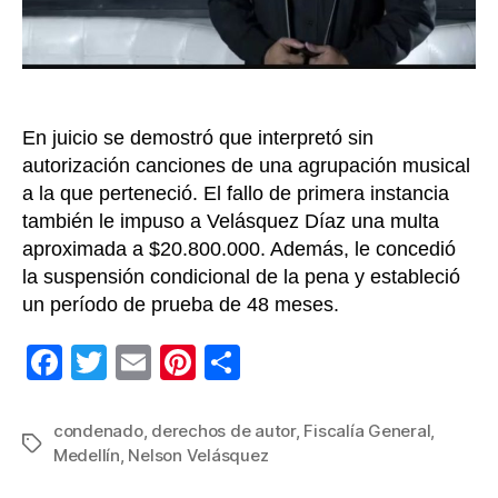
En juicio se demostró que interpretó sin
autorización canciones de una agrupación musical
a la que perteneció. El fallo de primera instancia
también le impuso a Velásquez Díaz una multa
aproximada a $20.800.000. Además, le concedió
la suspensión condicional de la pena y estableció
un período de prueba de 48 meses.
F
T
E
Pi
C
a
wi
m
nt
o
c
tt
ail
er
m
condenado
,
derechos de autor
,
Fiscalía General
,
Etiquetas
Medellín
,
Nelson Velásquez
e
er
e
p