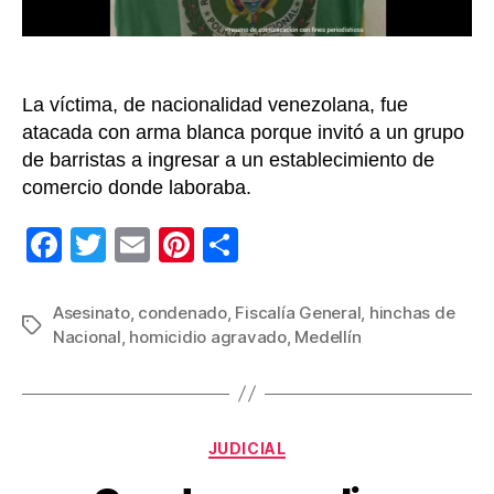
de
un
partido
que
La víctima, de nacionalidad venezolana, fue
Millona
atacada con arma blanca porque invitó a un grupo
le
de barristas a ingresar a un establecimiento de
ganó
comercio donde laboraba.
a
Nacion
F
T
E
Pi
C
a
wi
m
nt
o
c
tt
ail
er
m
Asesinato
,
condenado
,
Fiscalía General
,
hinchas de
Etiquetas
Nacional
,
homicidio agravado
,
Medellín
e
er
e
p
b
st
ar
o
tir
Categorías
o
JUDICIAL
k