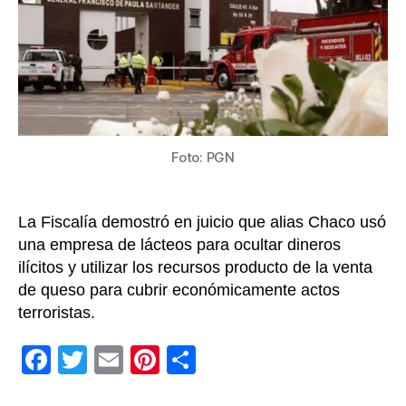
años
de
cárcel
es
señal
de
partic
en
Foto: PGN
atent
a
la
La Fiscalía demostró en juicio que alias Chaco usó
Escue
una empresa de lácteos para ocultar dineros
Gener
ilícitos y utilizar los recursos producto de la venta
Santa
de queso para cubrir económicamente actos
terroristas.
F
T
E
Pi
C
a
wi
m
nt
o