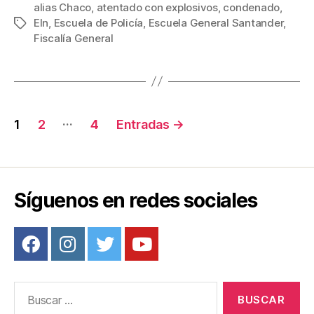
c
tt
ail
er
m
alias Chaco
,
atentado con explosivos
,
condenado
,
Eln
,
Escuela de Policía
,
Escuela General Santander
,
Etiquetas
e
er
e
p
Fiscalía General
b
st
ar
o
tir
o
Navegación
k
…
1
2
4
Entradas
→
de
entradas
Síguenos en redes sociales
Buscar: