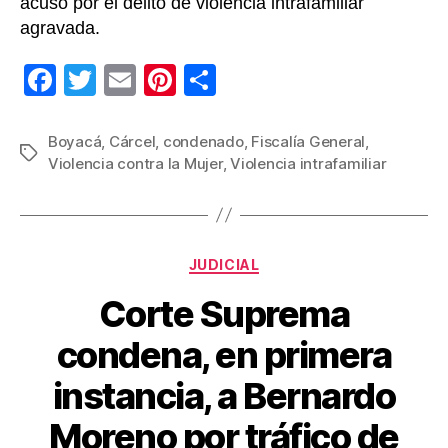
acusó por el delito de violencia intrafamiliar
agravada.
F
T
E
Pi
C
a
wi
m
nt
o
c
tt
ail
er
m
Boyacá
,
Cárcel
,
condenado
,
Fiscalía General
,
Etiquetas
Violencia contra la Mujer
,
Violencia intrafamiliar
e
er
e
p
b
st
ar
o
tir
Categorías
o
JUDICIAL
k
Corte Suprema
condena, en primera
instancia, a Bernardo
Moreno por tráfico de