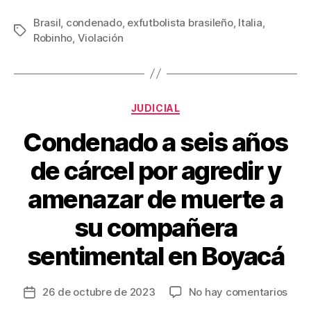
a
wi
m
nt
o
c
tt
ail
er
m
Brasil
,
condenado
,
exfutbolista brasileño
,
Italia
,
Etiquetas
Robinho
,
Violación
e
er
e
p
b
st
ar
o
tir
Categorías
o
JUDICIAL
k
Condenado a seis años
de cárcel por agredir y
amenazar de muerte a
su compañera
sentimental en Boyacá
en
26 de octubre de 2023
No hay comentarios
Fecha
Con
de