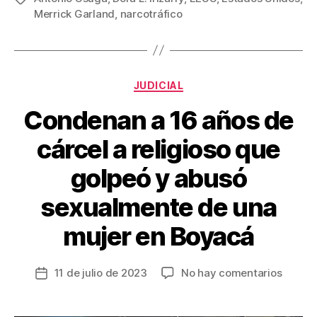
e
er
e
p
Merrick Garland
,
narcotráfico
b
st
ar
o
tir
o
Categorías
JUDICIAL
k
Condenan a 16 años de
cárcel a religioso que
golpeó y abusó
sexualmente de una
mujer en Boyacá
en
11 de julio de 2023
No hay comentarios
Fecha
Conde
de
a
la