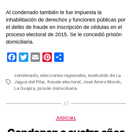
Al condenado también le fue impuesta la
inhabilitación de derechos y funciones públicas por
el delito de fraude en inscripción de cédulas en el
proceso electoral de 2015. Se le concedió prisión
domiciliaria.
F
T
E
Pi
C
a
wi
m
nt
o
c
tt
ail
er
m
condenado
,
elecciones regionales
,
exalcalde de La
Jagua del Pilar
,
fraude electoral
,
José Amiro Morón
,
Etiquetas
e
er
e
p
La Guajira
,
prisión domiciliaria
b
st
ar
o
tir
o
Categorías
JUDICIAL
k