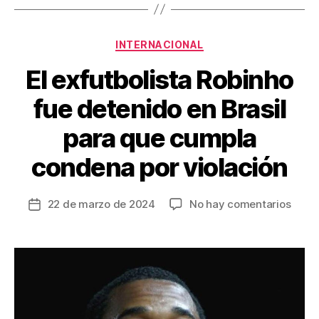
b
st
ar
o
tir
Categorías
o
INTERNACIONAL
k
El exfutbolista Robinho
fue detenido en Brasil
para que cumpla
condena por violación
en
22 de marzo de 2024
No hay comentarios
Fecha
El
de
exfut
la
Robin
entrada
fue
deten
en
Brasil