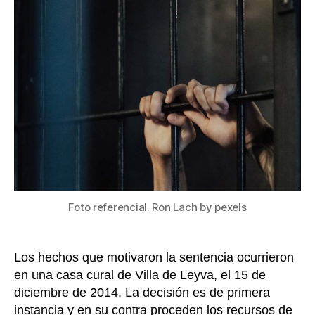
16
entrada
años
de
cárcel
a
religio
que
golpeó
y
abusó
sexual
de
una
mujer
Foto referencial. Ron Lach by pexels
en
Boyac
Los hechos que motivaron la sentencia ocurrieron
en una casa cural de Villa de Leyva, el 15 de
diciembre de 2014. La decisión es de primera
instancia y en su contra proceden los recursos de