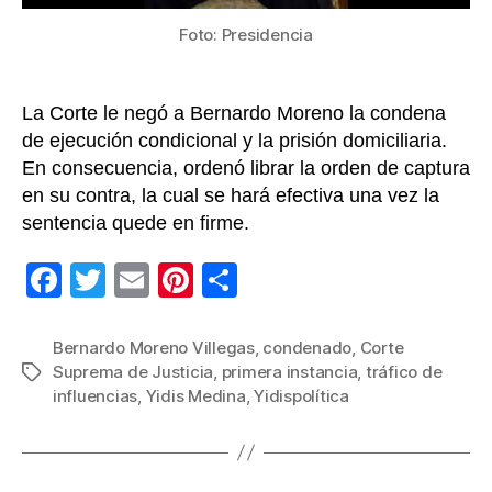
escá
de
Foto: Presidencia
‘Yidi
La Corte le negó a Bernardo Moreno la condena
de ejecución condicional y la prisión domiciliaria.
En consecuencia, ordenó librar la orden de captura
en su contra, la cual se hará efectiva una vez la
sentencia quede en firme.
F
T
E
Pi
C
a
wi
m
nt
o
c
tt
ail
er
m
Bernardo Moreno Villegas
,
condenado
,
Corte
Suprema de Justicia
,
primera instancia
,
tráfico de
Etiquetas
e
er
e
p
influencias
,
Yidis Medina
,
Yidispolítica
b
st
ar
o
tir
o