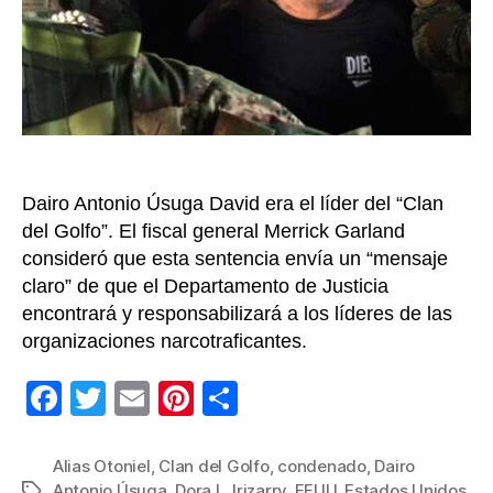
45
años
de
prisió
Dairo Antonio Úsuga David era el líder del “Clan
del Golfo”. El fiscal general Merrick Garland
consideró que esta sentencia envía un “mensaje
claro” de que el Departamento de Justicia
encontrará y responsabilizará a los líderes de las
organizaciones narcotraficantes.
F
T
E
Pi
C
a
wi
m
nt
o
c
tt
ail
er
m
Alias Otoniel
,
Clan del Golfo
,
condenado
,
Dairo
Antonio Úsuga
,
Dora L. Irizarry
,
EEUU
,
Estados Unidos
,
Etiquetas