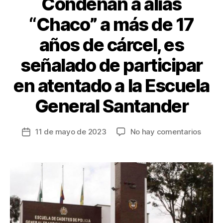
Condenan a alias
“Chaco” a más de 17
años de cárcel, es
señalado de participar
en atentado a la Escuela
General Santander
en
11 de mayo de 2023
No hay comentarios
Fecha
Cond
de
a
la
alias
entrada
“Chac
a
más
de
17