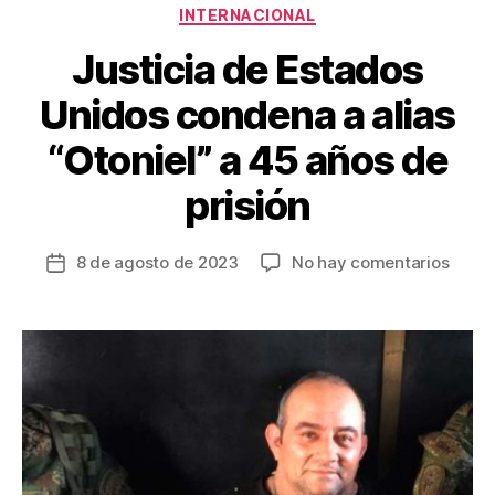
Categorías
INTERNACIONAL
k
Justicia de Estados
Unidos condena a alias
“Otoniel” a 45 años de
prisión
en
8 de agosto de 2023
No hay comentarios
Fecha
Justic
de
de
la
Estad
entrada
Unido
cond
a
alias
“Otoni
a