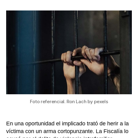
a
la
seis
entrada
años
de
cárc
por
agre
y
ame
de
muer
a
su
com
sent
Foto referencial. Ron Lach by pexels
en
Boy
En una oportunidad el implicado trató de herir a la
víctima con un arma cortopunzante. La Fiscalía lo