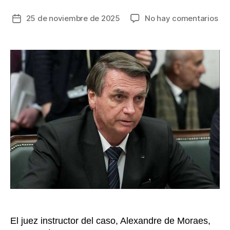
en
25 de noviembre de 2025
No hay comentarios
Fecha
Jai
de
Bol
la
em
entrada
a
cum
co
en
la
se
de
la
Pol
Fed
en
Bra
El juez instructor del caso, Alexandre de Moraes,