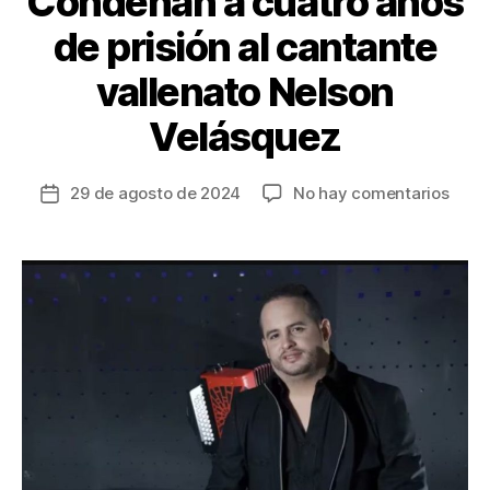
Condenan a cuatro años
de prisión al cantante
vallenato Nelson
Velásquez
en
29 de agosto de 2024
No hay comentarios
Fecha
Cond
de
a
la
cuat
entrada
años
de
prisi
al
cant
valle
Nels
Velá