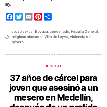
ley.
F
T
E
Pi
C
a
wi
m
nt
o
c
tt
ail
er
m
abuso sexual
,
Boyacá
,
condenado
,
Fiscalía General
,
religioso abusador
,
Villa de Leyva
,
violencia de
Etiquetas
e
er
e
p
género
b
st
ar
o
tir
o
Categorías
JUDICIAL
k
37 años de cárcel para
joven que asesinó a un
mesero en Medellín,