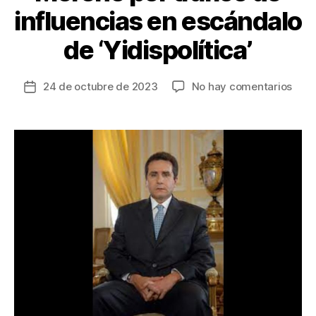
influencias en escándalo
de ‘Yidispolítica’
en
24 de octubre de 2023
No hay comentarios
Fecha
Cort
de
Sup
la
cond
entrada
en
prim
insta
a
Bern
Mor
por
tráfi
de
infl
en