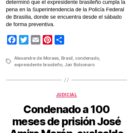
determinó que el expresidente brasileño cumpla la
pena en la Superintendencia de la Policía Federal
de Brasilia, donde se encuentra desde el sábado
de forma preventiva.
F
T
E
Pi
C
a
wi
m
nt
o
c
tt
ail
er
m
Alexandre de Moraes
,
Brasil
,
condenado
,
Etiquetas
expresidente brasileño
,
Jair Bolsonaro
e
er
e
p
b
st
ar
o
tir
Categorías
o
JUDICIAL
k
Condenado a 100
meses de prisión José