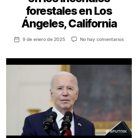
forestales en Los
Ángeles, California
en
9 de enero de 2025
No hay comentarios
Fecha
Joe
de
Biden
la
no
entrada
visitar
Italia,
su
atenci
está
en
los
incend
forest
en
Los