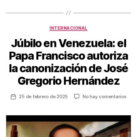
e
er
e
p
b
st
ar
o
tir
Categorías
o
INTERNACIONAL
k
Júbilo en Venezuela: el
Papa Francisco autoriza
la canonización de José
Gregorio Hernández
en
25 de febrero de 2025
No hay comentarios
Fecha
Júbil
de
en
la
Vene
entrada
el
Papa
Fran