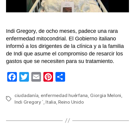
con
del
sop
vita
Indi Gregory, de ocho meses, padece una rara
enfermedad mitocondrial. El Gobierno italiano
informó a los dirigentes de la clínica y a la familia
de Indi que asume el compromiso de resarcir los
gastos que se necesiten para su tratamiento.
F
T
E
Pi
C
a
wi
m
nt
o
c
tt
ail
er
m
ciudadanía
,
enfermedad huérfana
,
Giorgia Meloni
,
Etiquetas
Indi Gregory´
,
Italia
,
Reino Unido
e
er
e
p
b
st
ar
o
tir
o