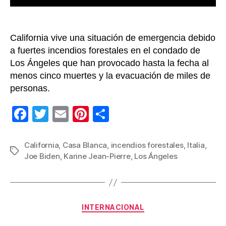
Ángele
Califo
California vive una situación de emergencia debido
a fuertes incendios forestales en el condado de
Los Ángeles que han provocado hasta la fecha al
menos cinco muertes y la evacuación de miles de
personas.
F
T
E
Pi
C
a
wi
m
nt
o
c
tt
ail
er
m
California
,
Casa Blanca
,
incendios forestales
,
Italia
,
Etiquetas
Joe Biden
,
Karine Jean-Pierre
,
Los Ángeles
e
er
e
p
b
st
ar
o
tir
Categorías
o
INTERNACIONAL