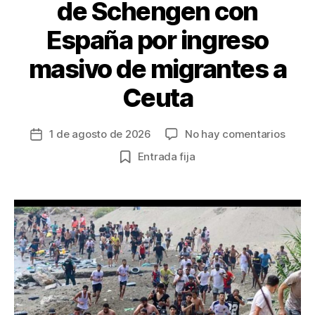
de Schengen con
España por ingreso
masivo de migrantes a
Ceuta
en
1 de agosto de 2026
No hay comentarios
Fecha
Italia
de
Entrada fija
suspe
la
acuer
entrada
de
Sche
con
Españ
por
ingre
masiv
de