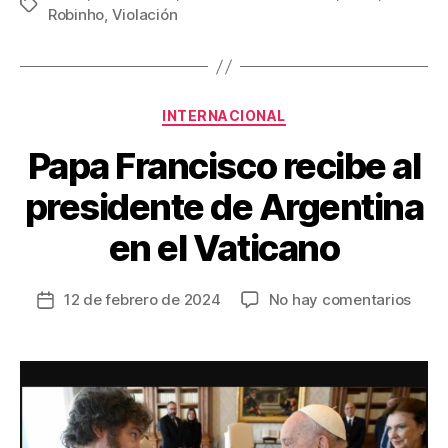
Etiquetas
Robinho
,
Violación
e
er
e
p
b
st
ar
o
tir
Categorías
o
INTERNACIONAL
k
Papa Francisco recibe al
presidente de Argentina
en el Vaticano
en
12 de febrero de 2024
No hay comentarios
Fecha
Papa
de
Fran
la
recib
entrada
al
pres
de