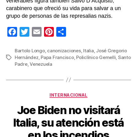
venerables figura también Salvo D’Acquisto,
carabinero que ofreció su vida para salvar a un
grupo de personas de las represalias nazis.
F
T
E
Pi
C
a
wi
m
nt
o
c
tt
ail
er
m
Bartolo Longo
,
canonizaciones
,
Italia
,
José Gregorio
Hernández
,
Papa Francisco
,
Policlínico Gemelli
,
Santo
Etiquetas
e
er
e
p
Padre
,
Venezuela
b
st
ar
o
tir
o
Categorías
INTERNACIONAL
k
Joe Biden no visitará
Italia, su atención está
en los incendios