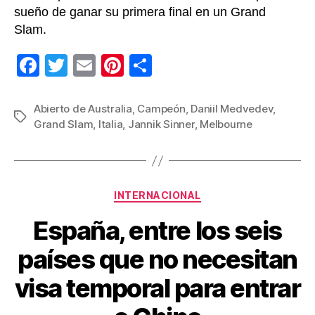
sueño de ganar su primera final en un Grand
Slam.
F
T
E
Pi
C
a
wi
m
nt
o
c
tt
ail
er
m
Abierto de Australia
,
Campeón
,
Daniil Medvedev
,
Etiquetas
Grand Slam
,
Italia
,
Jannik Sinner
,
Melbourne
e
er
e
p
b
st
ar
o
tir
Categorías
o
INTERNACIONAL
k
España, entre los seis
países que no necesitan
visa temporal para entrar