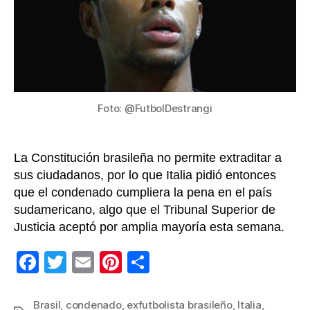
cump
cond
por
viola
Foto: @FutbolDestrangi
La Constitución brasileña no permite extraditar a
sus ciudadanos, por lo que Italia pidió entonces
que el condenado cumpliera la pena en el país
sudamericano, algo que el Tribunal Superior de
Justicia aceptó por amplia mayoría esta semana.
F
T
E
Pi
C
a
wi
m
nt
o
c
tt
ail
er
m
Brasil
,
condenado
,
exfutbolista brasileño
,
Italia
,