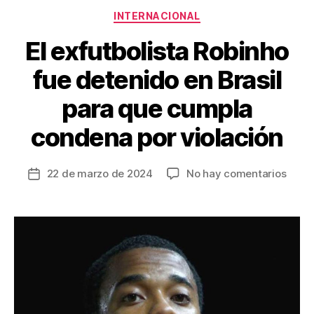
Categorías
o
INTERNACIONAL
k
El exfutbolista Robinho
fue detenido en Brasil
para que cumpla
condena por violación
en
22 de marzo de 2024
No hay comentarios
Fecha
El
de
exfut
la
Robin
entrada
fue
deten
en
Brasil
para
que