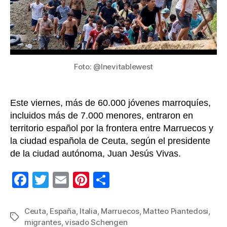
migra
a
Ceuta
Foto: @Inevitablewest
Este viernes, más de 60.000 jóvenes marroquíes,
incluidos más de 7.000 menores, entraron en
territorio español por la frontera entre Marruecos y
la ciudad española de Ceuta, según el presidente
de la ciudad autónoma, Juan Jesús Vivas.
F
T
E
Pi
C
a
wi
m
nt
o
c
tt
ail
er
m
Ceuta
,
España
,
Italia
,
Marruecos
,
Matteo Piantedosi
,
Etiquetas
migrantes
,
visado Schengen