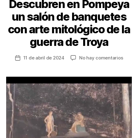
k
Descubren en Pompeya
un salón de banquetes
con arte mitológico de la
guerra de Troya
en
11 de abril de 2024
No hay comentarios
Fecha
Descu
de
en
la
Pompe
entrada
un
salón
de
banqu
con
arte
mitoló
de