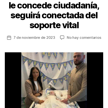
le concede ciudadanía,
seguirá conectada del
soporte vital
en
7 de noviembre de 2023
No hay comentarios
Fecha
Par
de
salv
la
la
entrada
vid
a
una
beb
brit
Itali
le
con
ciu
seg