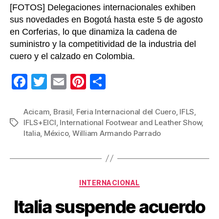
[FOTOS] Delegaciones internacionales exhiben
sus novedades en Bogotá hasta este 5 de agosto
en Corferias, lo que dinamiza la cadena de
suministro y la competitividad de la industria del
cuero y el calzado en Colombia.
F
T
E
Pi
C
a
wi
m
nt
o
c
tt
ail
er
m
Acicam
,
Brasil
,
Feria Internacional del Cuero
,
IFLS
,
IFLS+EICI
,
International Footwear and Leather Show
,
Etiquetas
e
er
e
p
Italia
,
México
,
William Armando Parrado
b
st
ar
o
tir
o
Categorías
INTERNACIONAL
k
Italia suspende acuerdo