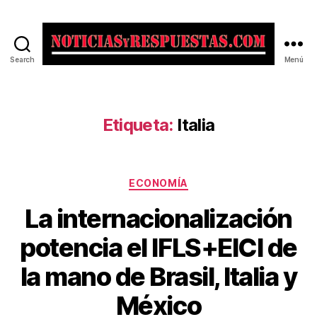
Search
Menú
Noticias
y
Respuestas
Etiqueta:
Italia
Categorías
ECONOMÍA
La internacionalización
potencia el IFLS+EICI de
la mano de Brasil, Italia y
México