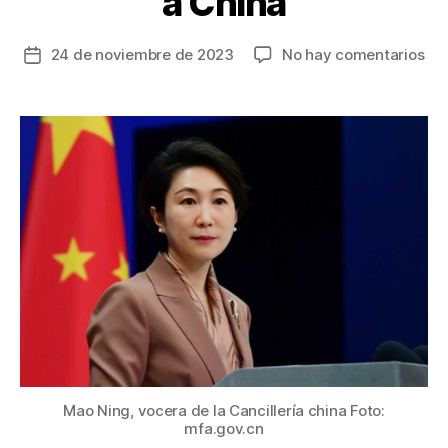
a China
en
24 de noviembre de 2023
No hay comentarios
Fecha
Esp
de
ent
la
los
entrada
sei
paí
qu
no
nec
vis
tem
par
ent
a
Chi
Mao Ning, vocera de la Cancillería china Foto:
mfa.gov.cn