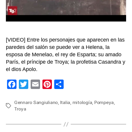
la
guerra
de
Troya
[VIDEO] Entre los personajes que aparecen en las
paredes del salón se puede ver a Helena, la
esposa de Menelao, el rey de Esparta; su amado
París, el príncipe de Troya; la profetisa Casandra y
el dios Apolo.
F
T
E
Pi
C
a
wi
m
nt
o
c
tt
ail
er
m
Gennaro Sangiuliano
,
Italia
,
mitología
,
Pompeya
,
Etiquetas
Troya
e
er
e
p
b
st
ar
o
tir