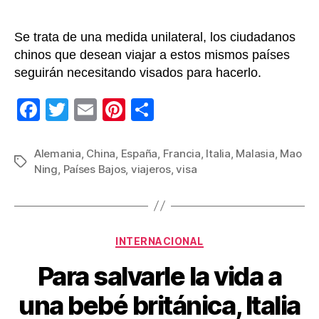
Se trata de una medida unilateral, los ciudadanos
chinos que desean viajar a estos mismos países
seguirán necesitando visados para hacerlo.
F
T
E
Pi
C
a
wi
m
nt
o
c
tt
ail
er
m
Alemania
,
China
,
España
,
Francia
,
Italia
,
Malasia
,
Mao
Etiquetas
Ning
,
Países Bajos
,
viajeros
,
visa
e
er
e
p
b
st
ar
o
tir
Categorías
o
INTERNACIONAL
k
Para salvarle la vida a
una bebé británica, Italia