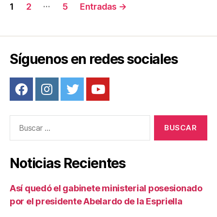
Navegación
…
1
2
5
Entradas
→
k
de
entradas
Síguenos en redes sociales
Buscar:
Noticias Recientes
Así quedó el gabinete ministerial posesionado
por el presidente Abelardo de la Espriella