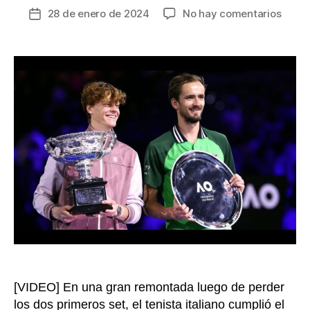
en
28 de enero de 2024
No hay comentarios
Fecha
Janni
de
Sinne
la
venci
entrada
a
Medv
y
puso
a
Italia
en
la
histor
del
Abier
de
Austra
[VIDEO] En una gran remontada luego de perder
los dos primeros set, el tenista italiano cumplió el