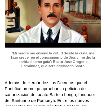
autor
la
cano
de
José
Greg
Hern
“Mi madre me enseñó la virtud desde la cuna, me
hizo crecer en el conocimiento de Dios y me dio la
caridad como guía”: Beato José Gregorio
Hernández, que será declarado Santo.
Además de Hernández, los Decretos que el
Pontífice promulgó aprueban la petición de
canonización del beato Bartolo Longo, fundador
del Santuario de Pompeya. Entre los nuevos