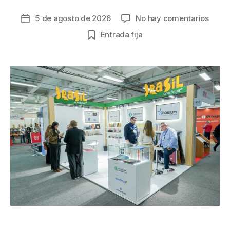
en
5 de agosto de 2026
No hay comentarios
Fecha
La
de
Entrada fija
inter
la
poten
entrada
el
IFLS+
de
la
mano
de
Brasil
Italia
y
Méxic