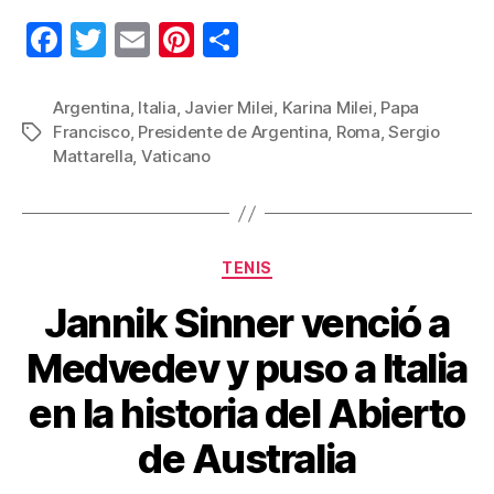
F
T
E
Pi
C
a
wi
m
nt
o
c
tt
ail
er
m
Argentina
,
Italia
,
Javier Milei
,
Karina Milei
,
Papa
Francisco
,
Presidente de Argentina
,
Roma
,
Sergio
Etiquetas
e
er
e
p
Mattarella
,
Vaticano
b
st
ar
o
tir
o
Categorías
TENIS
k
Jannik Sinner venció a
Medvedev y puso a Italia
en la historia del Abierto
de Australia