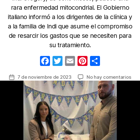
rara enfermedad mitocondrial. El Gobierno
italiano informó a los dirigentes de la clínica y
a la familia de Indi que asume el compromiso
de resarcir los gastos que se necesiten para
su tratamiento.
F
T
E
Pi
C
a
w
m
nt
o
en
7 de noviembre de 2023
No hay comentarios
Fecha
c
itt
ail
er
m
Par
de
e
er
e
p
salv
la
la
b
st
ar
entrada
vid
o
tir
a
o
una
beb
k
brit
Itali