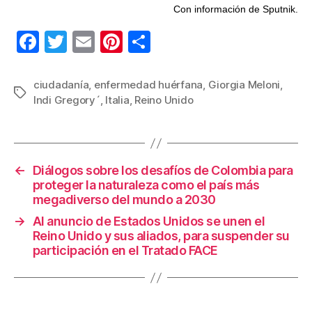
Con información de Sputnik.
F
T
E
Pi
C
a
wi
m
nt
o
c
tt
ail
er
m
ciudadanía
,
enfermedad huérfana
,
Giorgia Meloni
,
Etiquetas
Indi Gregory´
,
Italia
,
Reino Unido
e
er
e
p
b
st
ar
o
tir
←
Diálogos sobre los desafíos de Colombia para
o
proteger la naturaleza como el país más
k
megadiverso del mundo a 2030
→
Al anuncio de Estados Unidos se unen el
Reino Unido y sus aliados, para suspender su
participación en el Tratado FACE