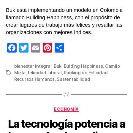
Buk está implementando un modelo en Colombia
llamado Building Happiness, con el propósito de
crear lugares de trabajo más felices y resaltar las
organizaciones con mejores índices.
F
T
E
Pi
C
a
wi
m
nt
o
c
tt
ail
er
m
bienestar integral
,
Buk
,
Bulding Happiness
,
Camilo
Mejía
,
felicidad laboral
,
Ranking de Felicidad
,
Etiquetas
e
er
e
p
Recursos Humanos
,
Sustentabilidad
b
st
ar
o
tir
o
Categorías
ECONOMÍA
k
La tecnología potencia a