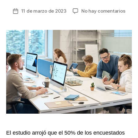
en
11 de marzo de 2023
No hay comentarios
Fecha
Buk
de
revel
la
las
entrada
proye
labor
de
los
colom
en
2023
El estudio arrojó que el 50% de los encuestados