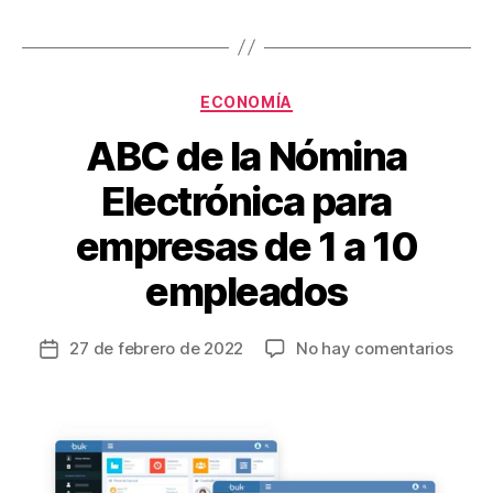
b
st
ar
o
tir
o
Categorías
ECONOMÍA
k
ABC de la Nómina
Electrónica para
empresas de 1 a 10
empleados
en
27 de febrero de 2022
No hay comentarios
Fecha
ABC
de
de
la
la
entrada
Nómi
Elect
para