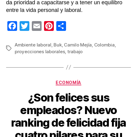
da prioridad a capacitarse y a tener un equilibro
entre la vida personal y laboral.
F
T
E
Pi
C
a
wi
m
nt
o
c
tt
ail
er
m
Ambiente laboral
,
Buk
,
Camilo Mejía
,
Colombia
,
Etiquetas
proyecciones laborales
,
trabajo
e
er
e
p
b
st
ar
o
tir
Categorías
o
ECONOMÍA
k
¿Son felices sus
empleados? Nuevo
ranking de felicidad fija
cuatro pilares para su