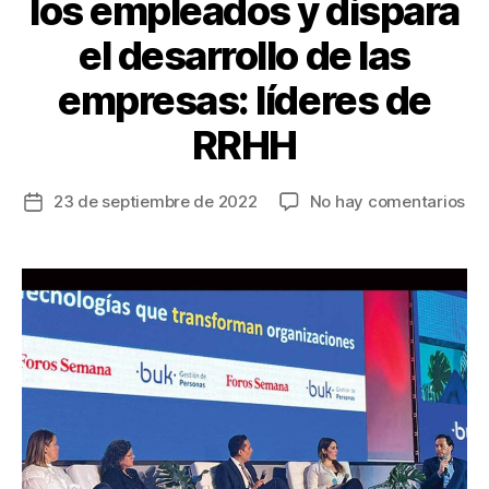
los empleados y dispara
el desarrollo de las
empresas: líderes de
RRHH
en
23 de septiembre de 2022
No hay comentarios
Fecha
La
de
tec
la
po
entrada
a
los
em
y
di
el
des
de
las