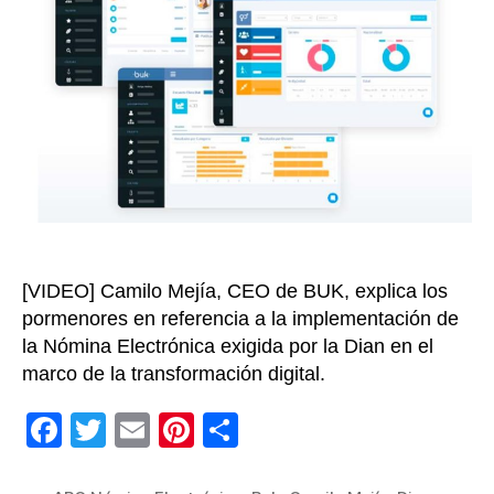
empr
de
1
a
10
empl
[VIDEO] Camilo Mejía, CEO de BUK, explica los
pormenores en referencia a la implementación de
la Nómina Electrónica exigida por la Dian en el
marco de la transformación digital.
F
T
E
Pi
C
a
wi
m
nt
o