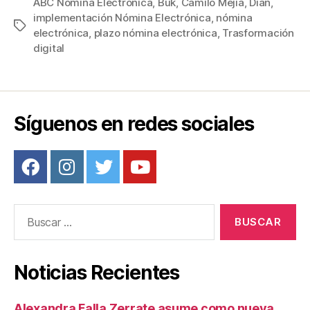
c
tt
ail
er
m
ABC Nómina Electrónica
,
Buk
,
Camilo Mejía
,
Dian
,
implementación Nómina Electrónica
,
nómina
e
er
e
p
Etiquetas
electrónica
,
plazo nómina electrónica
,
Trasformación
b
st
ar
digital
o
tir
o
k
Síguenos en redes sociales
Buscar:
Noticias Recientes
Alexandra Falla Zerrate asume como nueva