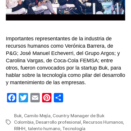
em
líd
de
RR
Importantes representantes de la industria de
recursos humanos como Verónica Barrera, de
P&G; José Manuel Echeverri, del Grupo Argos; y
Carolina Vargas, de Coca-Cola FEMSA; entre
otros, fueron convocados por la startup Buk, para
hablar sobre la tecnología como pilar del desarrollo
y mantenimiento de las empresas.
F
T
E
Pi
C
a
wi
m
nt
o
c
tt
ail
er
m
Buk
,
Camilo Mejía
,
Country Manager de Buk
Colombia
,
Desarrollo profesional
,
Recursos Humanos
,
Etiquetas
e
er
e
p
RRHH
,
talento humano
,
Tecnología