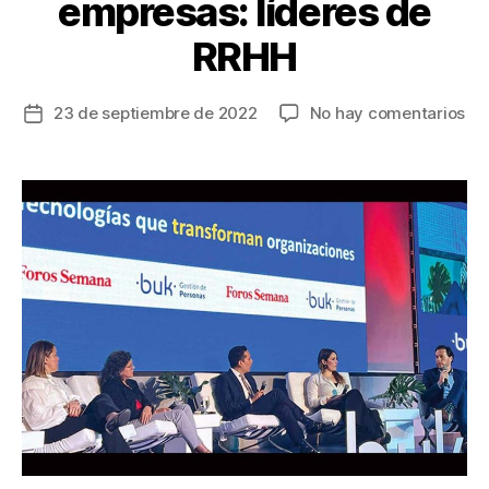
empresas: líderes de
RRHH
en
23 de septiembre de 2022
No hay comentarios
Fecha
La
de
tec
la
po
entrada
a
los
em
y
di
el
des
de
las
em
líd
de