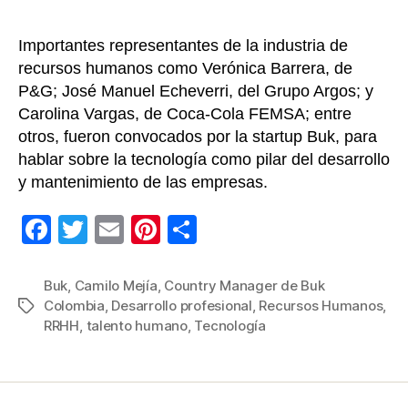
RR
Importantes representantes de la industria de
recursos humanos como Verónica Barrera, de
P&G; José Manuel Echeverri, del Grupo Argos; y
Carolina Vargas, de Coca-Cola FEMSA; entre
otros, fueron convocados por la startup Buk, para
hablar sobre la tecnología como pilar del desarrollo
y mantenimiento de las empresas.
F
T
E
Pi
C
a
wi
m
nt
o
c
tt
ail
er
m
Buk
,
Camilo Mejía
,
Country Manager de Buk
Colombia
,
Desarrollo profesional
,
Recursos Humanos
,
Etiquetas
e
er
e
p
RRHH
,
talento humano
,
Tecnología
b
st
ar
o
tir
o