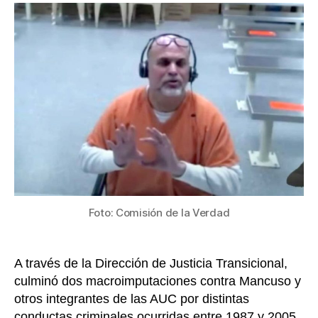
a
entrada
exjefe
parami
Salvat
Mancu
por
más
de
5.200
hecho
violen
Foto: Comisión de la Verdad
A través de la Dirección de Justicia Transicional,
culminó dos macroimputaciones contra Mancuso y
otros integrantes de las AUC por distintas
conductas criminales ocurridas entre 1987 y 2005