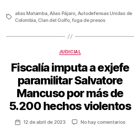
a
wi
m
nt
o
c
tt
ail
er
m
alias Matamba
,
Alias Pájaro
,
Autodefensas Unidas de
Etiquetas
Colombia
,
Clan del Golfo
,
fuga de presos
e
er
e
p
b
st
ar
o
tir
Categorías
o
JUDICIAL
k
Fiscalía imputa a exjefe
paramilitar Salvatore
Mancuso por más de
5.200 hechos violentos
en
12 de abril de 2023
No hay comentarios
Fecha
Fiscalí
de
imput
la