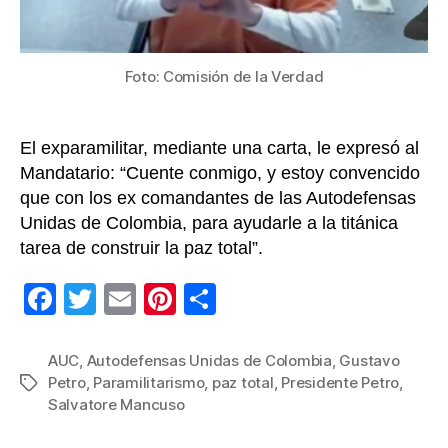
del
pres
Petr
Foto: Comisión de la Verdad
El exparamilitar, mediante una carta, le expresó al
Mandatario: “Cuente conmigo, y estoy convencido
que con los ex comandantes de las Autodefensas
Unidas de Colombia, para ayudarle a la titánica
tarea de construir la paz total”.
F
T
E
Pi
C
a
wi
m
nt
o
c
tt
ail
er
m
AUC
,
Autodefensas Unidas de Colombia
,
Gustavo
Petro
,
Paramilitarismo
,
paz total
,
Presidente Petro
,
Etiquetas
e
er
e
p
Salvatore Mancuso
b
st
ar