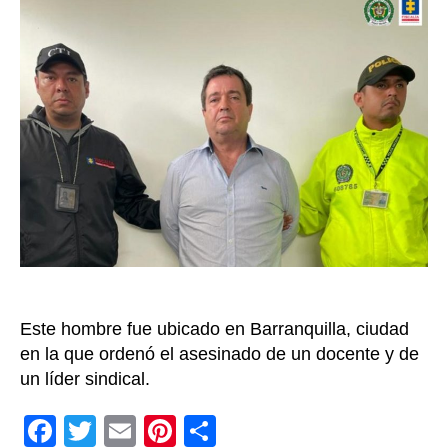
Azu
un
de
los
ca
de
las
AU
qu
se
des
per
no
se
pos
Este hombre fue ubicado en Barranquilla, ciudad
a
en la que ordenó el asesinado de un docente y de
la
un líder sindical.
Le
de
F
T
E
Pi
C
Jus