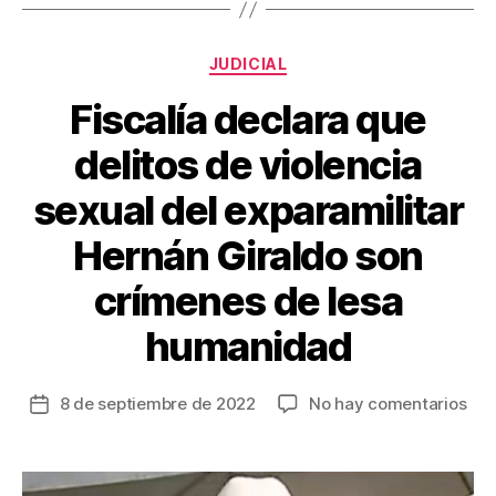
o
tir
o
Categorías
JUDICIAL
k
Fiscalía declara que
delitos de violencia
sexual del exparamilitar
Hernán Giraldo son
crímenes de lesa
humanidad
en
8 de septiembre de 2022
No hay comentarios
Fecha
Fisc
de
dec
la
que
entrada