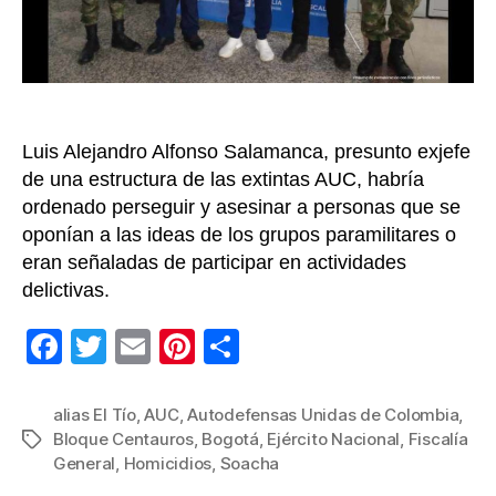
de
30
homici
en
Soach
y
Luis Alejandro Alfonso Salamanca, presunto exjefe
el
sur
de una estructura de las extintas AUC, habría
de
ordenado perseguir y asesinar a personas que se
Bogot
oponían a las ideas de los grupos paramilitares o
eran señaladas de participar en actividades
delictivas.
F
T
E
Pi
C
a
wi
m
nt
o
c
tt
ail
er
m
alias El Tío
,
AUC
,
Autodefensas Unidas de Colombia
,
Bloque Centauros
,
Bogotá
,
Ejército Nacional
,
Fiscalía
Etiquetas
e
er
e
p
General
,
Homicidios
,
Soacha
b
st
ar