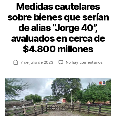
Medidas cautelares
sobre bienes que serían
de alias “Jorge 40”,
avaluados en cerca de
$4.800 millones
en
7 de julio de 2023
No hay comentarios
Fecha
Medida
de
cautela
la
sobre
entrada
bienes
que
serían
de
alias
“Jorge