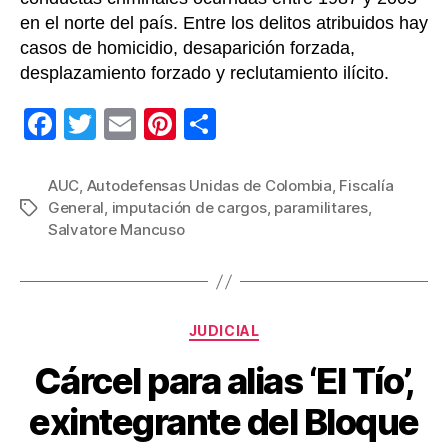
en el norte del país. Entre los delitos atribuidos hay
casos de homicidio, desaparición forzada,
desplazamiento forzado y reclutamiento ilícito.
F
T
E
Pi
C
a
wi
m
nt
o
c
tt
ail
er
m
AUC
,
Autodefensas Unidas de Colombia
,
Fiscalía
General
,
imputación de cargos
,
paramilitares
,
Etiquetas
e
er
e
p
Salvatore Mancuso
b
st
ar
o
tir
o
Categorías
JUDICIAL
k
Cárcel para alias ‘El Tío’,
exintegrante del Bloque