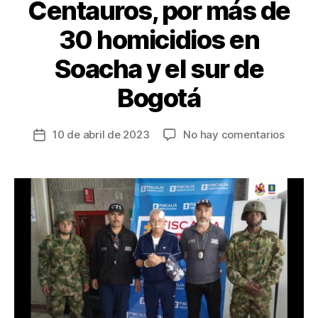
Centauros, por más de
30 homicidios en
Soacha y el sur de
Bogotá
en
10 de abril de 2023
No hay comentarios
Fecha
Cárcel
de
para
la
alias
entrada
‘El
Tío’,
exinte
del
Bloqu
Centau
por
más