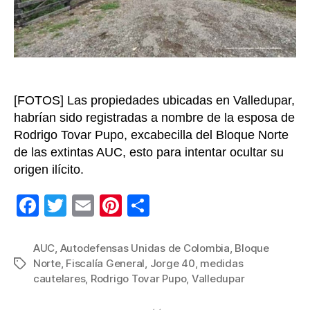
40”,
avalua
en
cerca
de
$4.800
millone
[FOTOS] Las propiedades ubicadas en Valledupar,
habrían sido registradas a nombre de la esposa de
Rodrigo Tovar Pupo, excabecilla del Bloque Norte
de las extintas AUC, esto para intentar ocultar su
origen ilícito.
F
T
E
Pi
C
a
wi
m
nt
o
c
tt
ail
er
m
AUC
,
Autodefensas Unidas de Colombia
,
Bloque
Norte
,
Fiscalía General
,
Jorge 40
,
medidas
Etiquetas
e
er
e
p
cautelares
,
Rodrigo Tovar Pupo
,
Valledupar
b
st
ar