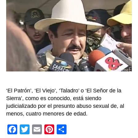
deli
de
vio
sex
del
exp
Her
Gir
son
crí
de
les
hum
‘El Patrón’, ‘El Viejo’, ‘Taladro’ o ‘El Señor de la
Sierra’, como es conocido, está siendo
judicializado por el presunto abuso sexual de, al
menos, cuatro menores de edad.
F
T
E
Pi
C