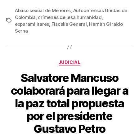
a
wi
m
nt
o
c
tt
ail
er
m
Abuso sexual de Menores
,
Autodefensas Unidas de
Colombia
,
crímenes de lesa humanidad
,
e
er
e
p
Etiquetas
exparamilitares
,
Fiscalía General
,
Hernàn Giraldo
b
st
ar
Serna
o
tir
o
k
Categorías
JUDICIAL
Salvatore Mancuso
colaborará para llegar a
la paz total propuesta
por el presidente
Gustavo Petro