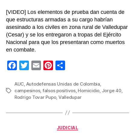
[VIDEO] Los elementos de prueba dan cuenta de
que estructuras armadas a su cargo habrían
asesinado a los civiles en zona rural de Valledupar
(Cesar) y se los entregaron a tropas del Ejército
Nacional para que los presentaran como muertos
en combate.
F
T
E
Pi
C
a
wi
m
nt
o
c
tt
ail
er
m
AUC
,
Autodefensas Unidas de Colombia
,
campesinos
,
falsos positivos
,
Homicidio
,
Jorge 40
,
Etiquetas
e
er
e
p
Rodrigo Tovar Pupo
,
Valledupar
b
st
ar
o
tir
o
Categorías
JUDICIAL
k