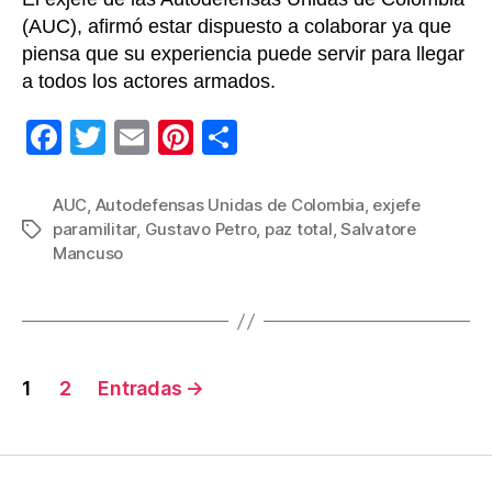
(AUC), afirmó estar dispuesto a colaborar ya que
piensa que su experiencia puede servir para llegar
a todos los actores armados.
F
T
E
Pi
C
a
wi
m
nt
o
c
tt
ail
er
m
AUC
,
Autodefensas Unidas de Colombia
,
exjefe
paramilitar
,
Gustavo Petro
,
paz total
,
Salvatore
Etiquetas
e
er
e
p
Mancuso
b
st
ar
o
tir
o
Navegación
k
1
2
Entradas
→
de
entradas