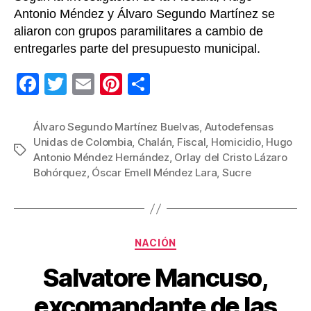
car
Antonio Méndez y Álvaro Segundo Martínez se
aliaron con grupos paramilitares a cambio de
entregarles parte del presupuesto municipal.
F
T
E
Pi
C
a
wi
m
nt
o
c
tt
ail
er
m
Álvaro Segundo Martínez Buelvas
,
Autodefensas
Unidas de Colombia
,
Chalán
,
Fiscal
,
Homicidio
,
Hugo
e
er
e
p
Etiquetas
Antonio Méndez Hernández
,
Orlay del Cristo Lázaro
b
st
ar
Bohórquez
,
Óscar Emell Méndez Lara
,
Sucre
o
tir
o
k
Categorías
NACIÓN
Salvatore Mancuso,
excomandante de las