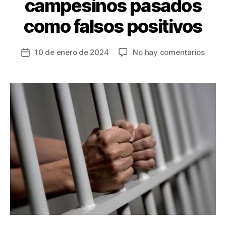
campesinos pasados
como falsos positivos
en
10 de enero de 2024
No hay comentarios
Fecha
Cárce
de
para
la
exjef
entrada
parami
“Jorg
40”
por
homic
de
tres
campe
pasad
como
falsos
positi