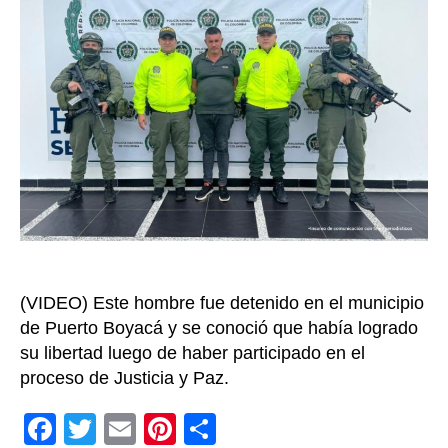
las
AUC
y
uno
de
los
articu
de
la
fuga
de
alias
‘Mata
(VIDEO) Este hombre fue detenido en el municipio
de Puerto Boyacá y se conoció que había logrado
su libertad luego de haber participado en el
proceso de Justicia y Paz.
F
T
E
Pi
C