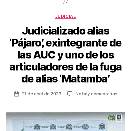
o
tir
o
Categorías
JUDICIAL
k
Judicializado alias
‘Pájaro’, exintegrante de
las AUC y uno de los
articuladores de la fuga
de alias ‘Matamba’
en
21 de abril de 2023
No hay comentarios
Fecha
Judici
de
alias
la
‘Pájaro’
entrada
exinte
de