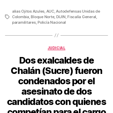
a
wi
m
nt
o
y
Pa
c
tt
ail
er
m
alias Ojitos Azules
,
AUC
,
Autodefensas Unidas de
Colombia
,
Bloque Norte
,
DIJIN
,
Fiscalía General
,
Etiquetas
e
er
e
p
paramilitares
,
Policía Nacional
b
st
ar
o
tir
o
Categorías
JUDICIAL
k
Dos exalcaldes de
Chalán (Sucre) fueron
condenados por el
asesinato de dos
candidatos con quienes
competían para el cargo