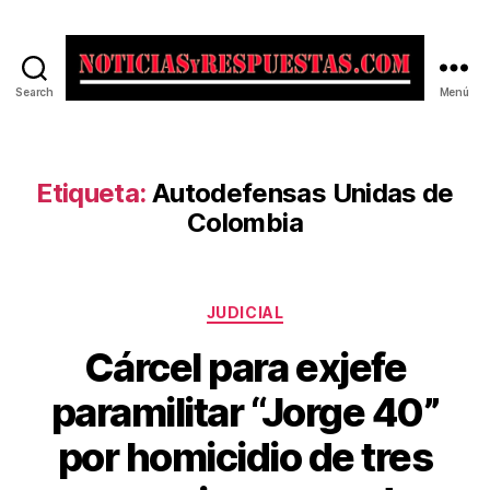
Search
Menú
Noticias
y
Respuestas
Etiqueta:
Autodefensas Unidas de
Colombia
Categorías
JUDICIAL
Cárcel para exjefe
paramilitar “Jorge 40”
por homicidio de tres