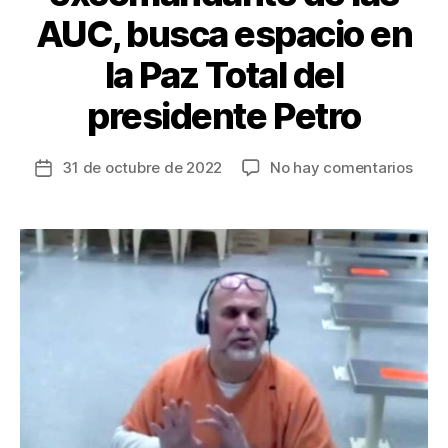
AUC, busca espacio en
la Paz Total del
presidente Petro
en
31 de octubre de 2022
No hay comentarios
Fecha
Salv
de
Manc
la
exco
entrada
de
las
AUC,
busc
espa
en
la
Paz
Total