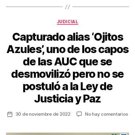
o
tir
o
Categorías
JUDICIAL
k
Capturado alias ‘Ojitos
Azules’, uno de los capos
de las AUC que se
desmovilizó pero no se
postuló a la Ley de
Justicia y Paz
en
30 de noviembre de 2022
No hay comentarios
Fecha
Ca
de
ali
la
‘Oj
entrada