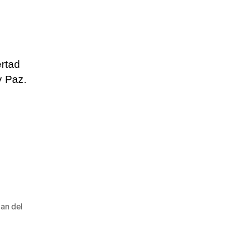
ertad
y Paz.
lan del