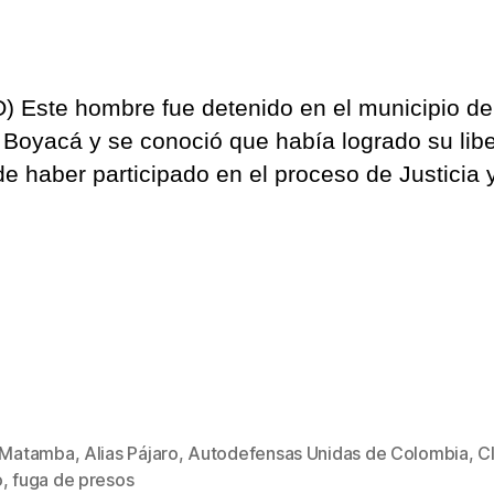
‘Pájaro’,
exintegrante
de
las
) Este hombre fue detenido en el municipio de
AUC
y
 Boyacá y se conoció que había logrado su lib
uno
de haber participado en el proceso de Justicia 
de
los
articuladores
de
la
fuga
de
alias
‘Matamba’
s Matamba
,
Alias Pájaro
,
Autodefensas Unidas de Colombia
,
C
s
o
,
fuga de presos