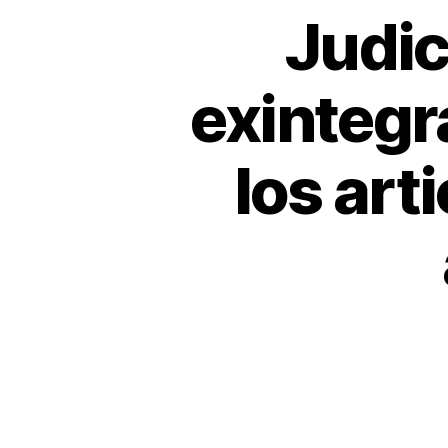
Judici
exintegr
los art