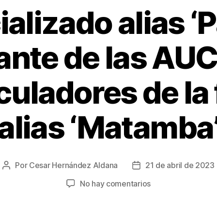
alizado alias ‘P
ante de las AUC
iculadores de la
alias ‘Matamba
Por
Cesar Hernández Aldana
21 de abril de 2023
Autor
Fecha
de
de
en
No hay comentarios
la
la
Judicializado
entrada
entrada
alias