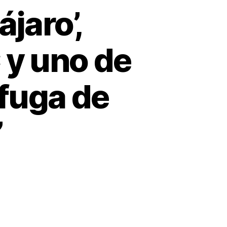
ájaro’,
 y uno de
 fuga de
’