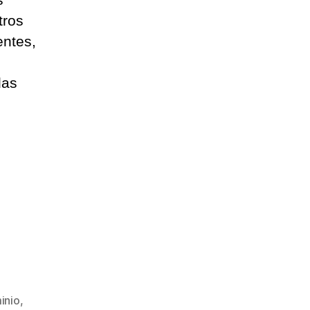
tros
entes,
das
inio
,