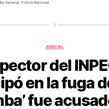
lía General
,
Policía Nacional
Categorías
JUDICIAL
pector del INP
ipó en la fuga d
ba’ fue acusado