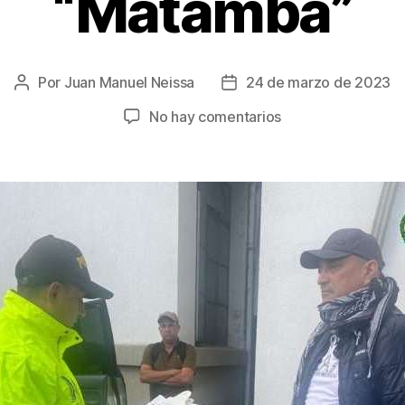
“Matamba”
Por
Juan Manuel Neissa
24 de marzo de 2023
Autor
Fecha
de
de
en
No hay comentarios
la
la
Cárcel
entrada
entrada
para
alias
“El
Caballista”
y
un
capitán
de
la
Policía,
al
parecer