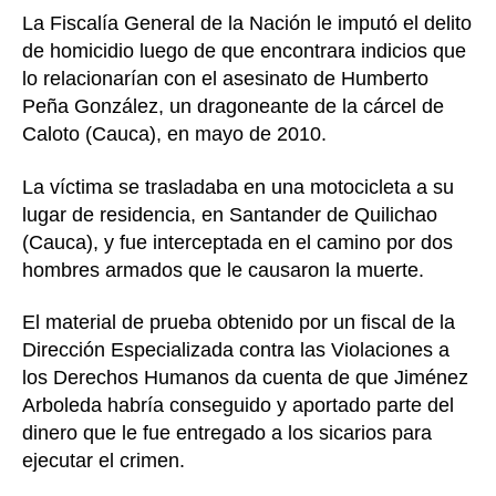
alias
La Fiscalía General de la Nación le imputó el delito
‘Mata
de homicidio luego de que encontrara indicios que
fue
lo relacionarían con el asesinato de Humberto
acusa
Peña González, un dragoneante de la cárcel de
por
Caloto (Cauca), en mayo de 2010.
el
homici
La víctima se trasladaba en una motocicleta a su
de
lugar de residencia, en Santander de Quilichao
un
compa
(Cauca), y fue interceptada en el camino por dos
hombres armados que le causaron la muerte.
El material de prueba obtenido por un fiscal de la
Dirección Especializada contra las Violaciones a
los Derechos Humanos da cuenta de que Jiménez
Arboleda habría conseguido y aportado parte del
dinero que le fue entregado a los sicarios para
ejecutar el crimen.