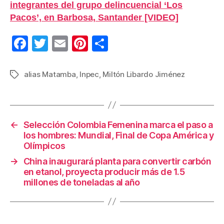
integrantes del grupo delincuencial ‘Los
Pacos’, en Barbosa, Santander [VIDEO]
F
T
E
Pi
C
a
wi
m
nt
o
c
tt
ail
er
m
alias Matamba
,
Inpec
,
Miltón Libardo Jiménez
Etiquetas
e
er
e
p
b
st
ar
o
tir
←
Selección Colombia Femenina marca el paso a
los hombres: Mundial, Final de Copa América y
o
Olímpicos
k
→
China inaugurará planta para convertir carbón
en etanol, proyecta producir más de 1.5
millones de toneladas al año