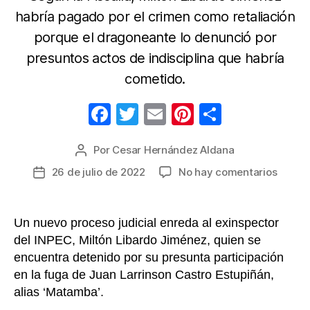
habría pagado por el crimen como retaliación
porque el dragoneante lo denunció por
presuntos actos de indisciplina que habría
cometido.
F
T
E
Pi
C
a
w
m
nt
o
Por
Cesar Hernández Aldana
Autor
c
itt
ail
er
m
de
en
26 de julio de 2022
No hay comentarios
Fecha
e
er
e
p
la
Exinsp
de
b
st
ar
entrada
del
la
INPEC
o
tir
entrada
Un nuevo proceso judicial enreda al exinspector
que
del INPEC, Miltón Libardo Jiménez, quien se
o
partic
encuentra detenido por su presunta participación
k
en
en la fuga de Juan Larrinson Castro Estupiñán,
la
alias ‘Matamba’.
fuga
de