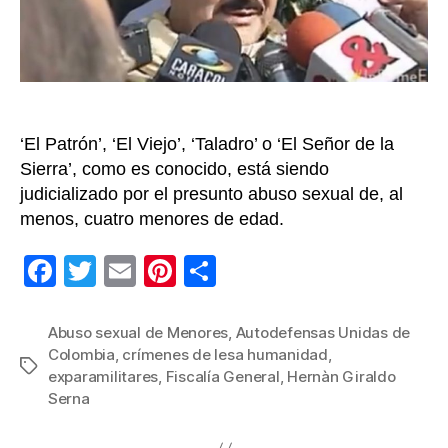
Gir
son
crí
de
les
hum
‘El Patrón’, ‘El Viejo’, ‘Taladro’ o ‘El Señor de la
Sierra’, como es conocido, está siendo
judicializado por el presunto abuso sexual de, al
menos, cuatro menores de edad.
F
T
E
Pi
C
a
wi
m
nt
o
c
tt
ail
er
m
Abuso sexual de Menores
,
Autodefensas Unidas de
Colombia
,
crímenes de lesa humanidad
,
e
er
e
p
Etiquetas
exparamilitares
,
Fiscalía General
,
Hernàn Giraldo
b
st
ar
Serna
o
tir