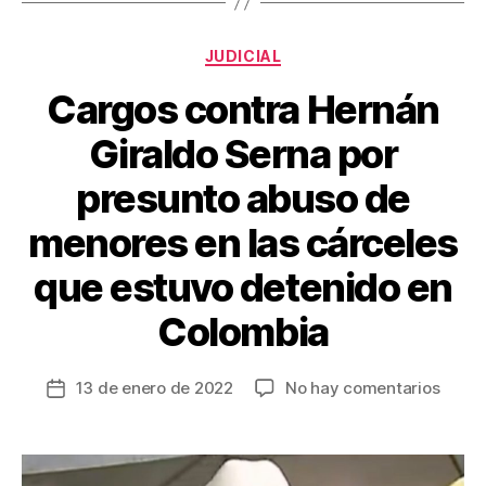
o
k
Categorías
JUDICIAL
Cargos contra Hernán
Giraldo Serna por
presunto abuso de
menores en las cárceles
que estuvo detenido en
Colombia
en
13 de enero de 2022
No hay comentarios
Fecha
Cargo
de
contr
la
Herná
entrada
Giral