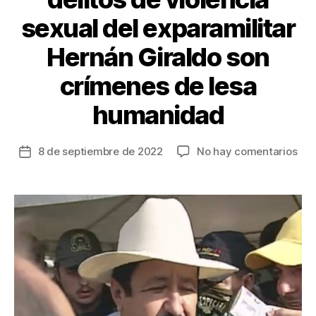
sexual del exparamilitar
Hernán Giraldo son
crímenes de lesa
humanidad
en
8 de septiembre de 2022
No hay comentarios
Fecha
Fisc
de
dec
la
que
entrada
deli
de
vio
sex
del
exp
Her