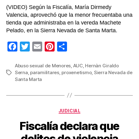
cárc
(VIDEO) Según la Fiscalía, María Dirmedy
Valencia, aprovechó que la menor frecuentaba una
tienda que administraba en la vereda Machete
Pelado, en la Sierra Nevada de Santa Marta.
F
T
E
Pi
C
a
wi
m
nt
o
c
tt
ail
er
m
Abuso sexual de Menores
,
AUC
,
Hernàn Giraldo
Serna
,
paramilitares
,
proxenetismo
,
Sierra Nevada de
Etiquetas
e
er
e
p
Santa Marta
b
st
ar
o
tir
o
Categorías
JUDICIAL
k
Fiscalía declara que
delitos de violencia