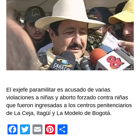
Serna
por
presu
abuso
de
meno
en
las
cárce
que
estuv
deten
en
El exjefe paramilitar es acusado de varias
Colom
violaciones a niñas y aborto forzado contra niñas
que fueron ingresadas a los centros penitenciarios
de La Ceja, Itagüí y La Modelo de Bogotá.
F
T
E
Pi
C
a
wi
m
nt
o