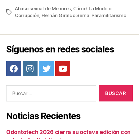
c
tt
ail
er
m
Abuso sexual de Menores
,
Cárcel La Modelo
,
Etiquetas
Corrupción
,
Hernàn Giraldo Serna
,
Paramilitarismo
e
er
e
p
b
st
ar
o
tir
o
Síguenos en redes sociales
k
Buscar:
Noticias Recientes
Odontotech 2026 cierra su octava edición con