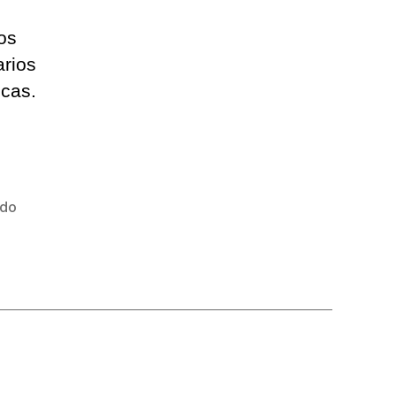
os
arios
icas.
do