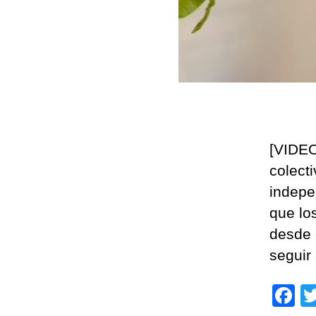
[VIDEO
colect
indepe
que lo
desde 
seguir
F