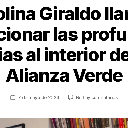
lina Giraldo ll
cionar las prof
as al interior d
Alianza Verde
en
7 de mayo de 2024
No hay comentarios
Fecha
Caro
de
Gira
la
llam
entrada
a