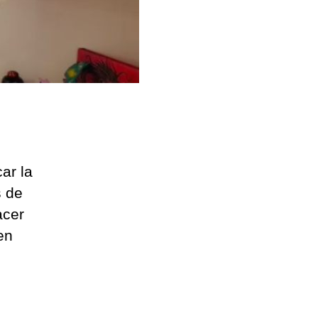
ar la
s de
acer
en