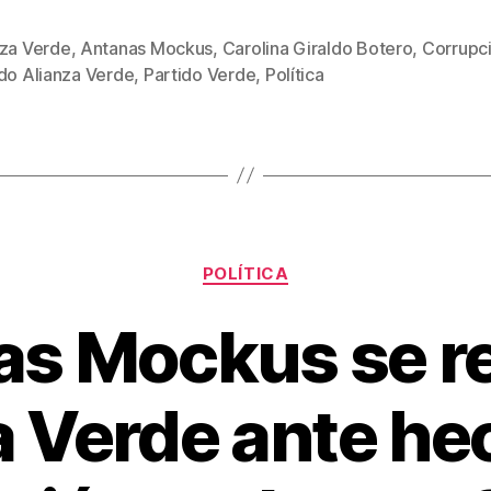
wi
m
nt
o
tt
ail
er
m
nza Verde
,
Antanas Mockus
,
Carolina Giraldo Botero
,
Corrupc
s
er
e
p
ido Alianza Verde
,
Partido Verde
,
Política
st
ar
tir
Categorías
POLÍTICA
s Mockus se re
a Verde ante he