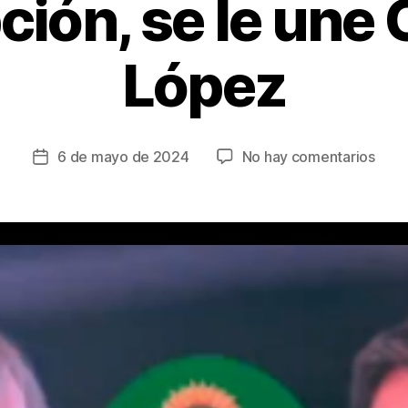
ción, se le une 
López
en
6 de mayo de 2024
No hay comentarios
Fecha
Anta
de
Moc
la
se
entrada
retir
de
Alia
Verd
ante
hech
de
corr