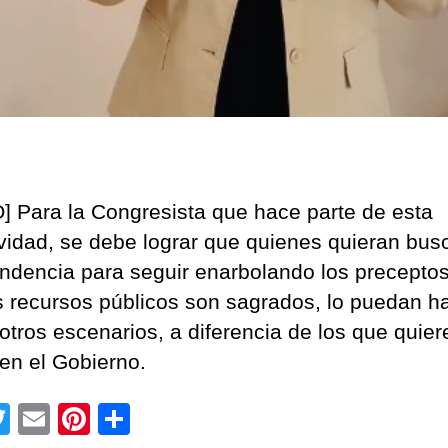
] Para la Congresista que hace parte de esta
ividad, se debe lograr que quienes quieran busc
ndencia para seguir enarbolando los precepto
s recursos públicos son sagrados, lo puedan h
otros escenarios, a diferencia de los que quier
 en el Gobierno.
T
E
Pi
C