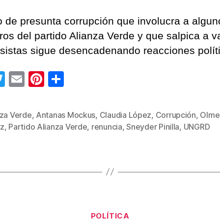
o de presunta corrupción que involucra a algun
os del partido Alianza Verde y que salpica a v
sistas sigue desencadenando reacciones polít
T
E
Pi
C
wi
m
nt
o
tt
ail
er
m
nza Verde
,
Antanas Mockus
,
Claudia López
,
Corrupción
,
Olme
s
er
e
p
z
,
Partido Alianza Verde
,
renuncia
,
Sneyder Pinilla
,
UNGRD
st
ar
tir
Categorías
POLÍTICA