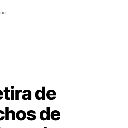
ión
,
tira de
chos de