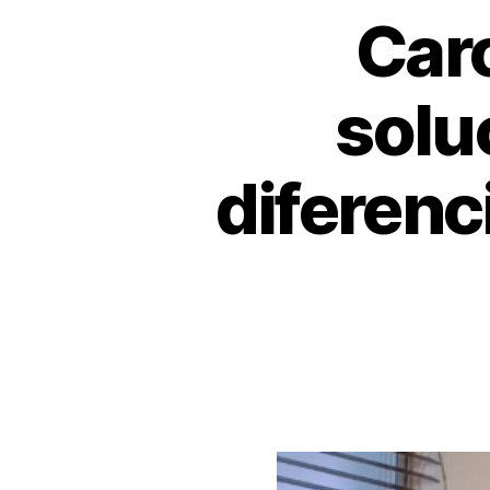
Caro
solu
diferenci