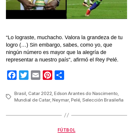
que
deb
seg
sie
fue
de
“Lo lograste, muchacho. Valora la grandeza de tu
insp
logro (…) Sin embargo, sabes, como yo, que
ningún número es mayor que la alegría de
representar a nuestro país”, afirmó el Rey Pelé.
F
T
E
Pi
C
a
wi
m
nt
o
c
tt
ail
er
m
Brasil
,
Catar 2022
,
Edson Arantes do Nascimento
,
Etiquetas
Mundial de Catar
,
Neymar
,
Pelé
,
Selección Brasileña
e
er
e
p
b
st
ar
o
tir
Categorías
o
FÚTBOL