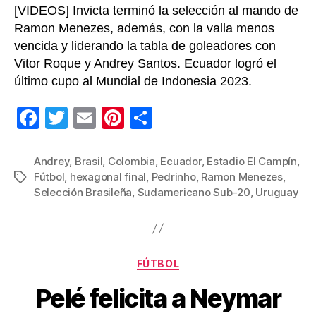
[VIDEOS] Invicta terminó la selección al mando de
Ramon Menezes, además, con la valla menos
vencida y liderando la tabla de goleadores con
Vitor Roque y Andrey Santos. Ecuador logró el
último cupo al Mundial de Indonesia 2023.
F
T
E
Pi
C
a
wi
m
nt
o
c
tt
ail
er
m
Andrey
,
Brasil
,
Colombia
,
Ecuador
,
Estadio El Campín
,
Fútbol
,
hexagonal final
,
Pedrinho
,
Ramon Menezes
,
Etiquetas
e
er
e
p
Selección Brasileña
,
Sudamericano Sub-20
,
Uruguay
b
st
ar
o
tir
o
Categorías
FÚTBOL
k
Pelé felicita a Neymar