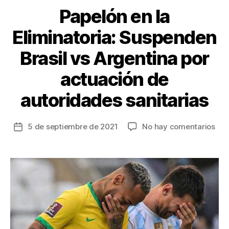
Papelón en la
Eliminatoria: Suspenden
Brasil vs Argentina por
actuación de
autoridades sanitarias
en
5 de septiembre de 2021
No hay comentarios
Fecha
Pap
de
en
la
la
entrada
Elim
Sus
Bras
vs
Arg
por