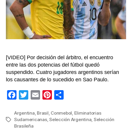
act
de
aut
sani
[VIDEO] Por decisión del árbitro, el encuentro
entre las dos potencias del fútbol quedó
suspendido. Cuatro jugadores argentinos serían
los causantes de lo sucedido en Sao Paulo.
F
T
E
Pi
C
a
wi
m
nt
o
c
tt
ail
er
m
Argentina
,
Brasil
,
Conmebol
,
Eliminatorias
Sudamericanas
,
Selección Argentina
,
Selección
Etiquetas
e
er
e
p
Brasileña