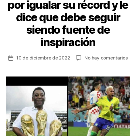
por igualar su récord y le
dice que debe seguir
siendo fuente de
inspiración
en
10 de diciembre de 2022
No hay comentarios
Fecha
Pel
de
feli
la
a
entrada
Ne
por
igua
su
réc
y
le
dic