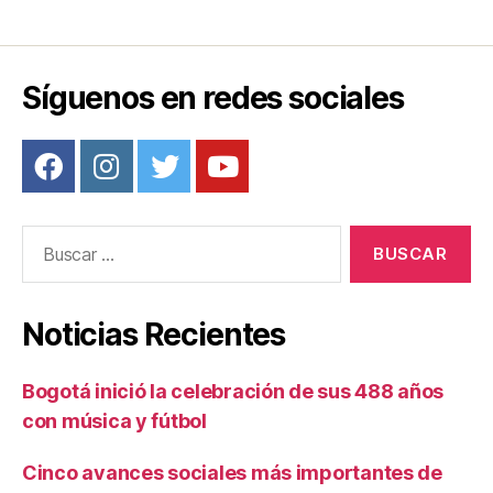
b
st
ar
o
tir
o
Síguenos en redes sociales
k
Buscar:
Noticias Recientes
Bogotá inició la celebración de sus 488 años
con música y fútbol
Cinco avances sociales más importantes de