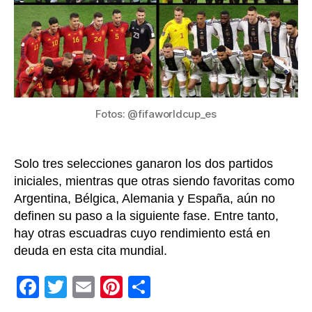
de
a
la
esp
por
seg
en
Cat
Fotos: @fifaworldcup_es
20
Solo tres selecciones ganaron los dos partidos
iniciales, mientras que otras siendo favoritas como
Argentina, Bélgica, Alemania y España, aún no
definen su paso a la siguiente fase. Entre tanto,
hay otras escuadras cuyo rendimiento está en
deuda en esta cita mundial.
F
T
E
Pi
C
a
wi
m
nt
o