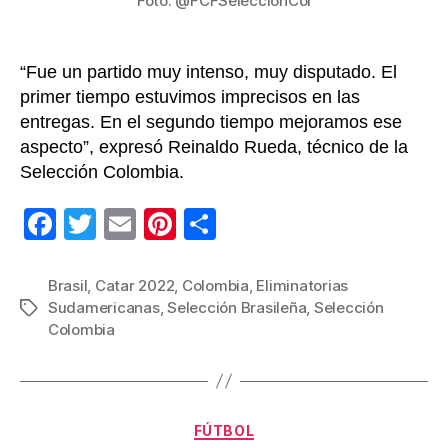
Foto: @FCFSeleccionCol
está
la
tabla
“Fue un partido muy intenso, muy disputado. El
de
primer tiempo estuvimos imprecisos en las
posi
entregas. En el segundo tiempo mejoramos ese
rumb
aspecto”, expresó Reinaldo Rueda, técnico de la
a
Cata
Selección Colombia.
2022
F
T
E
Pi
C
a
wi
m
nt
o
c
tt
ail
er
m
Brasil
,
Catar 2022
,
Colombia
,
Eliminatorias
Sudamericanas
,
Selección Brasileña
,
Selección
Etiquetas
e
er
e
p
Colombia
b
st
ar
o
tir
o
Categorías
FÚTBOL
k