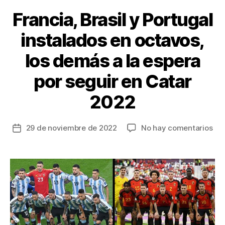
k
Francia, Brasil y Portugal
instalados en octavos,
los demás a la espera
por seguir en Catar
2022
en
29 de noviembre de 2022
No hay comentarios
Fecha
Fra
de
Bra
la
y
entrada
Por
ins
en
oct
los