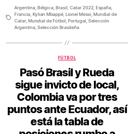
c
tt
ail
er
m
Argentina
,
Bélgica
,
Brasil
,
Catar 2022
,
España
,
Francia
,
Kylian Mbappé
,
Lionel Messi
,
Mundial de
e
er
e
p
Etiquetas
Catar
,
Mundial de Fútbol
,
Portugal
,
Selección
b
st
ar
Argentina
,
Selección Brasileña
o
tir
o
k
Categorías
FÚTBOL
Pasó Brasil y Rueda
sigue invicto de local,
Colombia va por tres
puntos ante Ecuador, así
está la tabla de
posiciones rumbo a