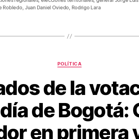
ciones regionales
,
elecciones territoriales
,
general Jorge Luis
s
st
ar
e Robledo
,
Juan Daniel Oviedo
,
Rodrigo Lara
tir
Categorías
POLÍTICA
dos de la votac
día de Bogotá:
or en primera 