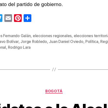
ato del partido de gobierno.
T
E
Pi
C
wi
m
nt
o
tt
ail
er
m
os Fernando Galán
,
elecciones regionales
,
elecciones territori
er
e
p
avo Bolívar
,
Jorge Robledo
,
Juan Daniel Oviedo
,
Política
,
Regi
s
st
ar
onal
,
Rodrigo Lara
tir
Categorías
BOGOTÁ