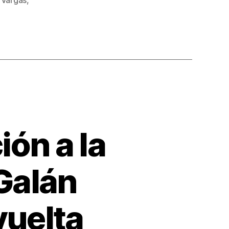
 Vargas
,
ión a la
 Galán
vuelta