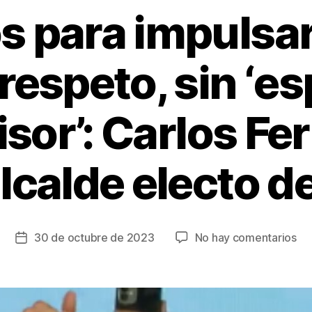
 para impulsar
 respeto, sin ‘e
isor’: Carlos F
alcalde electo d
en
30 de octubre de 2023
No hay comentarios
Fecha
Ll
de
pa
la
imp
entrada
el