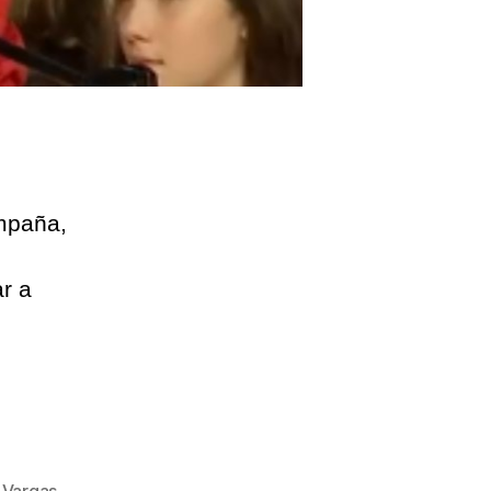
mpaña,
ar a
,