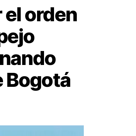
 el orden
spejo
ernando
e Bogotá
egamos
ra
ulsar