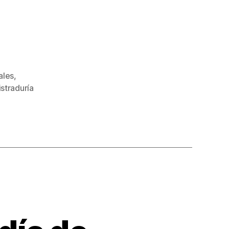
ales
,
straduría