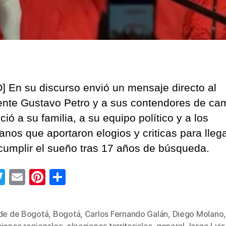
] En su discurso envió un mensaje directo al
ente Gustavo Petro y a sus contendores de ca
ió a su familia, a su equipo político y a los
anos que aportaron elogios y criticas para lleg
cumplir el sueño tras 17 años de búsqueda.
T
E
Pi
C
wi
m
nt
o
tt
ail
er
m
lde de Bogotá
,
Bogotá
,
Carlos Fernando Galán
,
Diego Molano
er
e
p