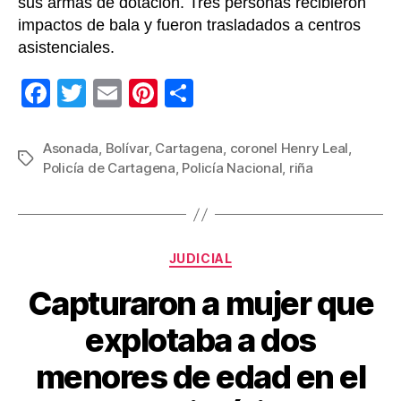
sus armas de dotación. Tres personas recibieron
impactos de bala y fueron trasladados a centros
asistenciales.
F
T
E
Pi
C
a
wi
m
nt
o
c
tt
ail
er
m
Asonada
,
Bolívar
,
Cartagena
,
coronel Henry Leal
,
Etiquetas
Policía de Cartagena
,
Policía Nacional
,
riña
e
er
e
p
b
st
ar
o
tir
Categorías
o
JUDICIAL
k
Capturaron a mujer que
explotaba a dos
menores de edad en el