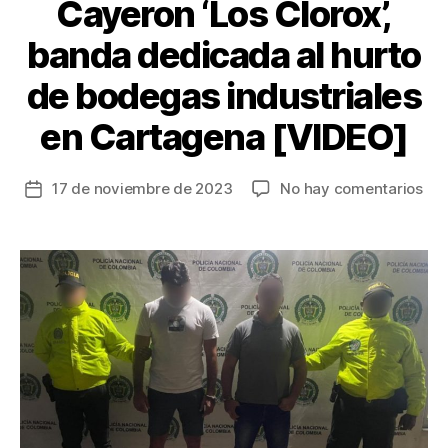
Cayeron ‘Los Clorox’,
banda dedicada al hurto
de bodegas industriales
en Cartagena [VIDEO]
en
17 de noviembre de 2023
No hay comentarios
Fecha
Cay
de
‘Lo
la
Clor
entrada
ba
ded
al
hur
de
bo
ind
en