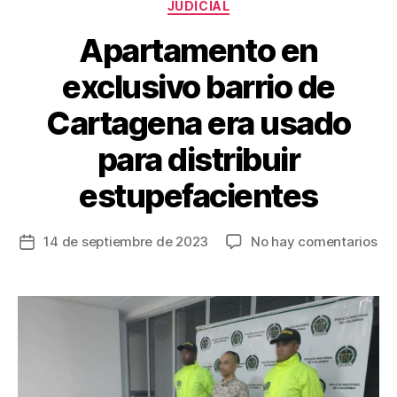
Categorías
o
JUDICIAL
k
Apartamento en
exclusivo barrio de
Cartagena era usado
para distribuir
estupefacientes
en
14 de septiembre de 2023
No hay comentarios
Fecha
Ap
de
en
la
exc
entrada
bar
de
Ca
era
us