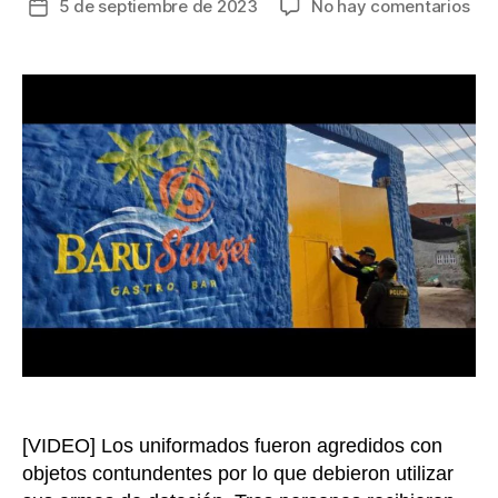
en
5 de septiembre de 2023
No hay comentarios
Fecha
Riñ
de
con
la
pol
entrada
qu
iba
a
cer
un
bar
dej
cua
her
en
Ca
[VIDEO] Los uniformados fueron agredidos con
objetos contundentes por lo que debieron utilizar