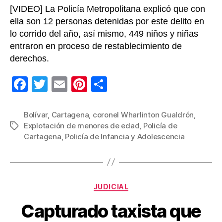
Cart
[VIDEO] La Policía Metropolitana explicó que con
ella son 12 personas detenidas por este delito en
lo corrido del año, así mismo, 449 niños y niñas
entraron en proceso de restablecimiento de
derechos.
F
T
E
Pi
C
a
wi
m
nt
o
c
tt
ail
er
m
Bolívar
,
Cartagena
,
coronel Wharlinton Gualdrón
,
Explotación de menores de edad
,
Policía de
Etiquetas
e
er
e
p
Cartagena
,
Policía de Infancia y Adolescencia
b
st
ar
o
tir
o
Categorías
JUDICIAL
k
Capturado taxista que