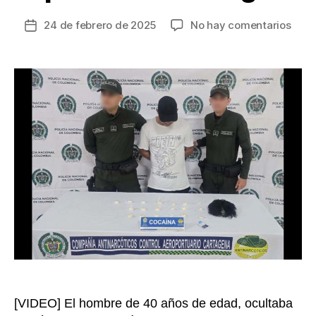
en
24 de febrero de 2025
No hay comentarios
Fecha
En
de
“nar
la
pret
entrada
lleva
coca
a
País
Bajos
fue
capt
en
Cart
[VIDEO] El hombre de 40 años de edad, ocultaba