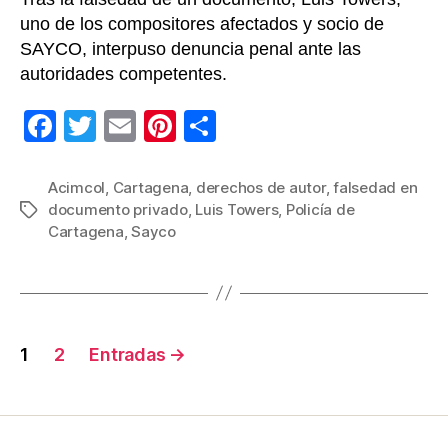
uno de los compositores afectados y socio de
SAYCO, interpuso denuncia penal ante las
autoridades competentes.
F
T
E
Pi
C
a
wi
m
nt
o
c
tt
ail
er
m
Acimcol
,
Cartagena
,
derechos de autor
,
falsedad en
documento privado
,
Luis Towers
,
Policía de
Etiquetas
e
er
e
p
Cartagena
,
Sayco
b
st
ar
o
tir
o
Navegación
k
1
2
Entradas
→
de
entradas