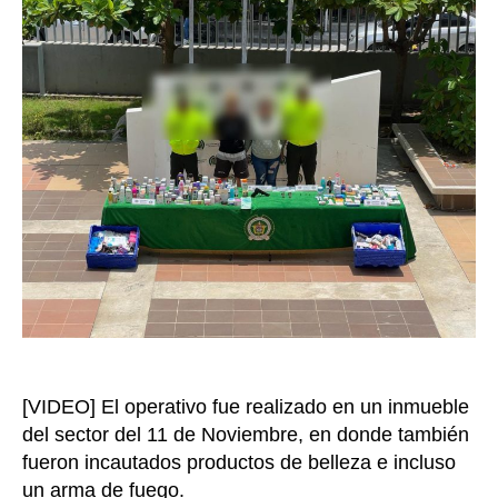
qu
entrada
mo
fa
en
su
ca
co
pr
ro
de
un
re
dro
de
Ca
[VIDEO] El operativo fue realizado en un inmueble
del sector del 11 de Noviembre, en donde también
fueron incautados productos de belleza e incluso
un arma de fuego.