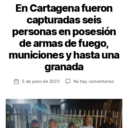
En Cartagena fueron
capturadas seis
personas en posesión
de armas de fuego,
municiones y hasta una
granada
en
5 de junio de 2023
No hay comentarios
Fecha
En
de
Carta
la
fueron
entrada
captur
seis
person
en