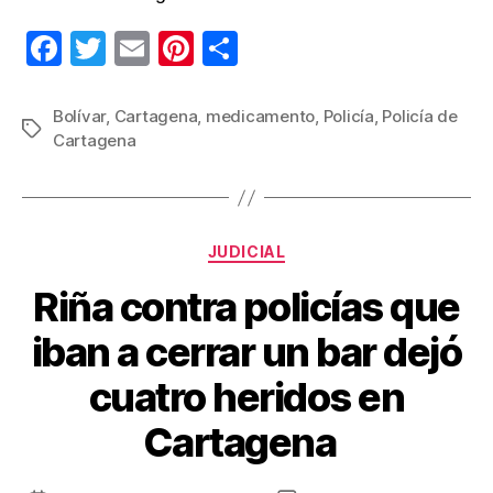
F
T
E
Pi
C
a
wi
m
nt
o
c
tt
ail
er
m
Bolívar
,
Cartagena
,
medicamento
,
Policía
,
Policía de
Etiquetas
Cartagena
e
er
e
p
b
st
ar
o
tir
Categorías
o
JUDICIAL
k
Riña contra policías que
iban a cerrar un bar dejó
cuatro heridos en
Cartagena