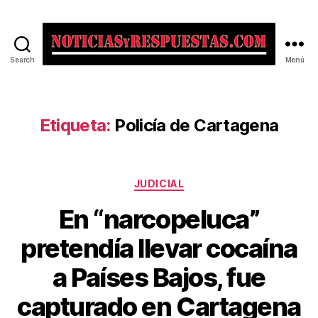
Search
Menú
Noticias
y
Respuestas
Etiqueta:
Policía de Cartagena
Categorías
JUDICIAL
En “narcopeluca”
pretendía llevar cocaína
a Países Bajos, fue
capturado en Cartagena