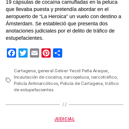
19 cápsulas de cocaína camufladas en la peluca
que llevaba puesta y pretendía abordar en el
aeropuerto de “La Heroica” un vuelo con destino a
Ámsterdam. Se estableció que presenta dos
anotaciones judiciales por el delito de tráfico de
estupefacientes.
F
T
E
Pi
C
a
wi
m
nt
o
c
tt
ail
er
m
Cartagena
,
general Gelver Yecid Peña Araque
,
Incautación de cocaína
,
narcopeluca
,
narcotráfico
,
e
er
e
p
Etiquetas
Policía Antinarcóticos
,
Policía de Cartagena
,
tráfico
b
st
ar
de estupefacientes
o
tir
o
k
Categorías
JUDICIAL