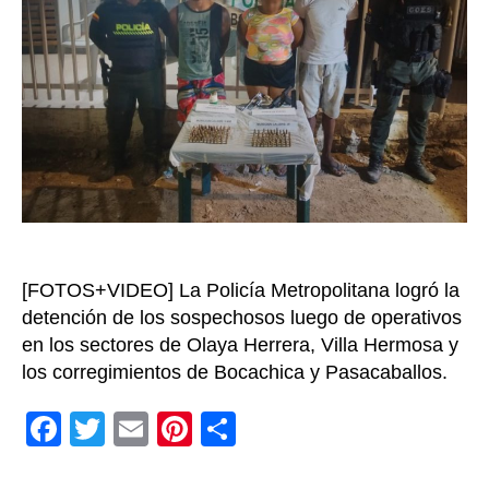
posesi
de
armas
de
fuego,
munici
y
hasta
una
grana
[FOTOS+VIDEO] La Policía Metropolitana logró la
detención de los sospechosos luego de operativos
en los sectores de Olaya Herrera, Villa Hermosa y
los corregimientos de Bocachica y Pasacaballos.
F
T
E
Pi
C
a
wi
m
nt
o