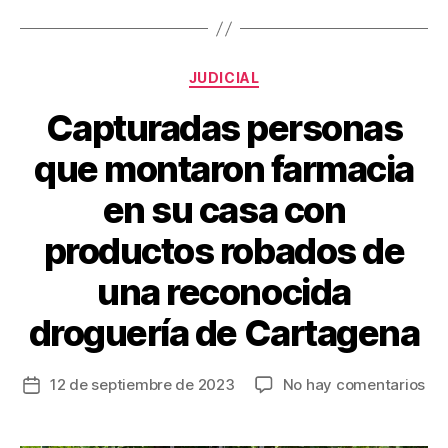
b
st
ar
o
tir
Categorías
o
JUDICIAL
k
Capturadas personas
que montaron farmacia
en su casa con
productos robados de
una reconocida
droguería de Cartagena
en
12 de septiembre de 2023
No hay comentarios
Fecha
Ca
de
pe
la