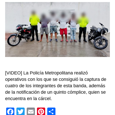
Logísti
entrada
dedic
a
realiza
hurtos
a
reside
y
locale
comer
en
Carta
[VIDEO] La Policía Metropolitana realizó
operativos con los que se consiguió la captura de
cuatro de los integrantes de esta banda, además
de la notificación de un quinto cómplice, quien se
encuentra en la cárcel.
F
T
E
Pi
C