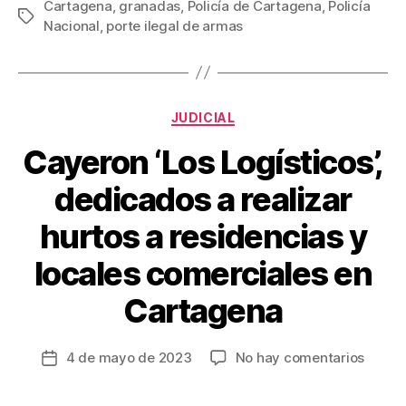
c
tt
ail
er
m
Cartagena
,
granadas
,
Policía de Cartagena
,
Policía
Etiquetas
Nacional
,
porte ilegal de armas
e
er
e
p
b
st
ar
o
tir
Categorías
o
JUDICIAL
k
Cayeron ‘Los Logísticos’,
dedicados a realizar
hurtos a residencias y
locales comerciales en
Cartagena
en
4 de mayo de 2023
No hay comentarios
Fecha
Cayer
de
‘Los
la