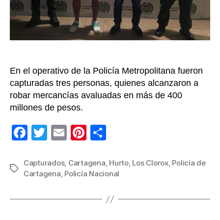
Car
[VI
En el operativo de la Policía Metropolitana fueron
capturadas tres personas, quienes alcanzaron a
robar mercancías avaluadas en más de 400
millones de pesos.
F
T
E
Pi
C
a
wi
m
nt
o
c
tt
ail
er
m
Capturados
,
Cartagena
,
Hurto
,
Los Clorox
,
Policía de
Etiquetas
Cartagena
,
Policía Nacional
e
er
e
p
b
st
ar
o
tir