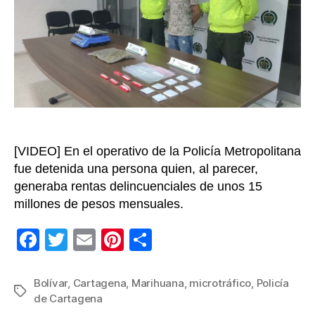
pa
dis
est
[VIDEO] En el operativo de la Policía Metropolitana
fue detenida una persona quien, al parecer,
generaba rentas delincuenciales de unos 15
millones de pesos mensuales.
F
T
E
Pi
C
a
wi
m
nt
o
c
tt
ail
er
m
Bolívar
,
Cartagena
,
Marihuana
,
microtráfico
,
Policía
Etiquetas
de Cartagena
e
er
e
p