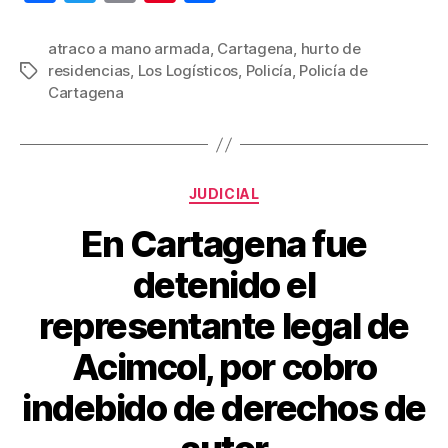
a
wi
m
nt
o
c
tt
ail
er
m
atraco a mano armada
,
Cartagena
,
hurto de
residencias
,
Los Logísticos
,
Policía
,
Policía de
Etiquetas
e
er
e
p
Cartagena
b
st
ar
o
tir
o
Categorías
JUDICIAL
k
En Cartagena fue
detenido el
representante legal de
Acimcol, por cobro
indebido de derechos de