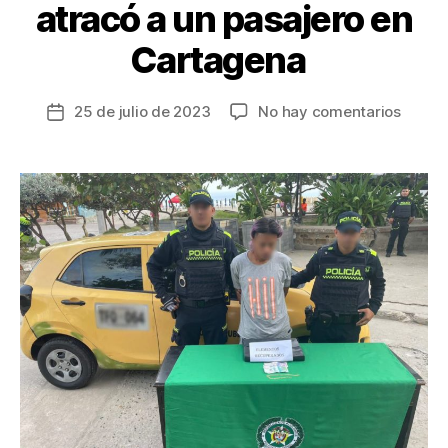
atracó a un pasajero en
Cartagena
en
25 de julio de 2023
No hay comentarios
Fecha
Captu
de
taxist
la
que
entrada
atracó
a
un
pasaje
en
Carta