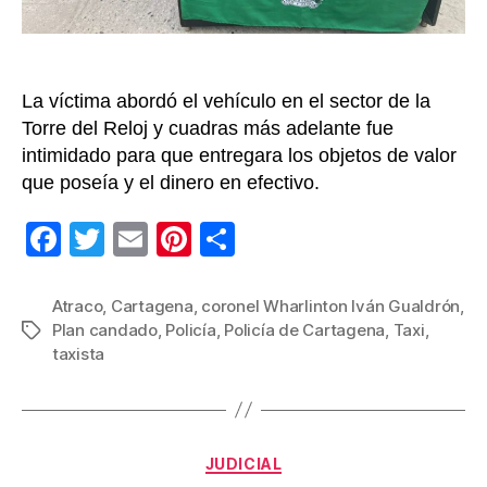
La víctima abordó el vehículo en el sector de la
Torre del Reloj y cuadras más adelante fue
intimidado para que entregara los objetos de valor
que poseía y el dinero en efectivo.
F
T
E
Pi
C
a
wi
m
nt
o
c
tt
ail
er
m
Atraco
,
Cartagena
,
coronel Wharlinton Iván Gualdrón
,
Plan candado
,
Policía
,
Policía de Cartagena
,
Taxi
,
Etiquetas
e
er
e
p
taxista
b
st
ar
o
tir
o
Categorías
JUDICIAL
k