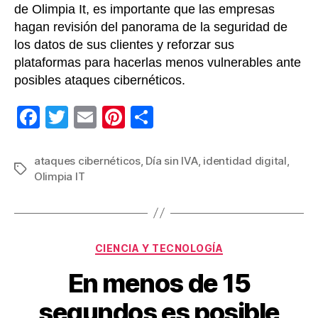
de Olimpia It, es importante que las empresas
hagan revisión del panorama de la seguridad de
los datos de sus clientes y reforzar sus
plataformas para hacerlas menos vulnerables ante
posibles ataques cibernéticos.
F
T
E
Pi
C
a
wi
m
nt
o
c
tt
ail
er
m
ataques cibernéticos
,
Día sin IVA
,
identidad digital
,
Etiquetas
Olimpia IT
e
er
e
p
b
st
ar
o
tir
Categorías
o
CIENCIA Y TECNOLOGÍA
k
En menos de 15
segundos es posible