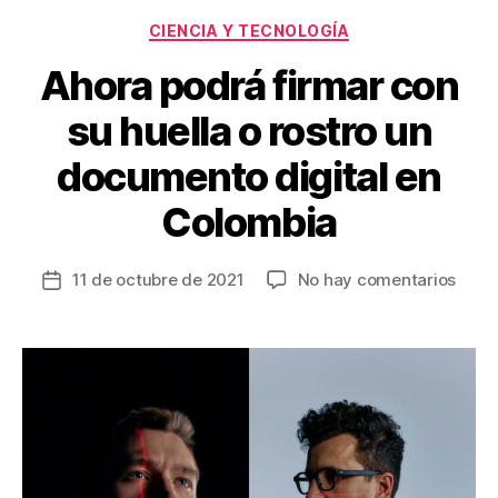
o
tir
Categorías
o
CIENCIA Y TECNOLOGÍA
k
Ahora podrá firmar con
su huella o rostro un
documento digital en
Colombia
en
11 de octubre de 2021
No hay comentarios
Fecha
Ahor
de
podr
la
firma
entrada
con
su
huell
o
rostr