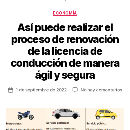
o
tir
Categorías
o
ECONOMÍA
k
Así puede realizar el
proceso de renovación
de la licencia de
conducción de manera
ágil y segura
en
1 de septiembre de 2022
No hay comentarios
Fecha
Así
de
pue
la
real
entrada
el
pro
de