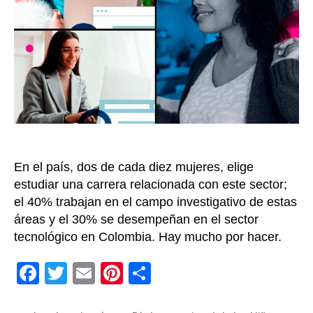
TIC:
Olimpi
IT
busca
empod
y
rompe
estig
de
géner
En el país, dos de cada diez mujeres, elige
estudiar una carrera relacionada con este sector;
el 40% trabajan en el campo investigativo de estas
áreas y el 30% se desempeñan en el sector
tecnológico en Colombia. Hay mucho por hacer.
F
T
E
Pi
C
a
wi
m
nt
o