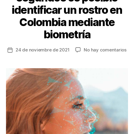
identificar un rostro en
Colombia mediante
biometría
en
24 de noviembre de 2021
No hay comentarios
Fecha
En
de
me
la
de
entrada
15
se
es
pos
ide
un
ros
en
Col