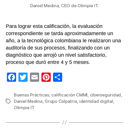
Daniel Medina, CEO de Olimpia IT.
Para lograr esta calificación, la evaluación
correspondiente se tarda aproximadamente un
año, a la tecnológica colombiana le realizaron una
auditoría de sus procesos, finalizando con un
diagnóstico que arrojó un nivel satisfactorio,
proceso que duró entre 4 y 5 meses.
F
T
E
Pi
C
a
wi
m
nt
o
c
tt
ail
er
m
Buenas Prácticas
,
calificación CMMI
,
ciberseguridad
,
Daniel Medina
,
Grupo Colpatria
,
identidad digital
,
Etiquetas
e
er
e
p
Olimpia IT
b
st
ar
o
tir