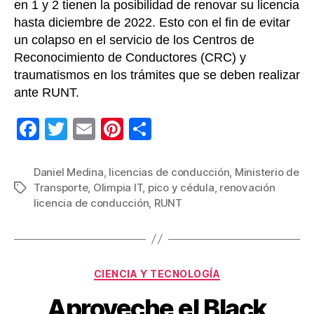
en 1 y 2 tienen la posibilidad de renovar su licencia
hasta diciembre de 2022. Esto con el fin de evitar
un colapso en el servicio de los Centros de
Reconocimiento de Conductores (CRC) y
traumatismos en los trámites que se deben realizar
ante RUNT.
F
T
E
Pi
C
a
wi
m
nt
o
c
tt
ail
er
m
Daniel Medina
,
licencias de conducción
,
Ministerio de
Transporte
,
Olimpia IT
,
pico y cédula
,
renovación
Etiquetas
e
er
e
p
licencia de conducción
,
RUNT
b
st
ar
o
tir
o
Categorías
CIENCIA Y TECNOLOGÍA
k
Aproveche el Black