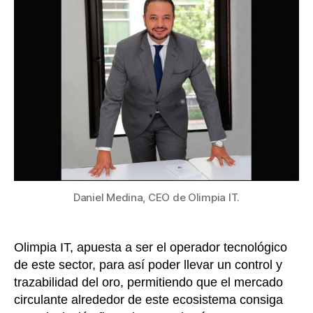
traza
de
movi
del
secto
miner
en
Colo
Daniel Medina, CEO de Olimpia IT.
Olimpia IT, apuesta a ser el operador tecnológico
de este sector, para así poder llevar un control y
trazabilidad del oro, permitiendo que el mercado
circulante alrededor de este ecosistema consiga