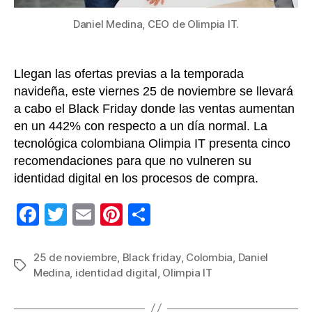
Daniel Medina, CEO de Olimpia IT.
Llegan las ofertas previas a la temporada
navideña, este viernes 25 de noviembre se llevará
a cabo el Black Friday donde las ventas aumentan
en un 442% con respecto a un día normal. La
tecnológica colombiana Olimpia IT presenta cinco
recomendaciones para que no vulneren su
identidad digital en los procesos de compra.
F
T
E
Pi
C
a
wi
m
nt
o
c
tt
ail
er
m
25 de noviembre
,
Black friday
,
Colombia
,
Daniel
Etiquetas
Medina
,
identidad digital
,
Olimpia IT
e
er
e
p
b
st
ar