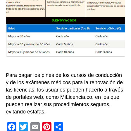
ren
de
la
lice
de
con
de
man
ágil
y
seg
Para pagar los pines de los cursos de conducción
y de los exámenes médicos para la renovación de
las licencias, los usuarios pueden hacerlo a través
de portales web, como MiLicencia.co, en los que
pueden realizar sus procedimientos seguros,
evitando estafas.
F
T
E
Pi
C