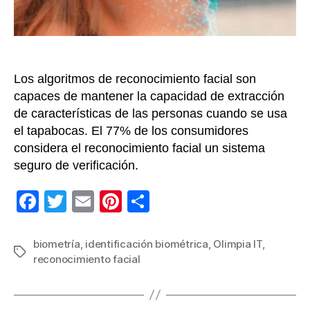
med
bio
Los algoritmos de reconocimiento facial son
capaces de mantener la capacidad de extracción
de características de las personas cuando se usa
el tapabocas. El 77% de los consumidores
considera el reconocimiento facial un sistema
seguro de verificación.
F
T
E
Pi
C
a
wi
m
nt
o
c
tt
ail
er
m
biometría
,
identificación biométrica
,
Olimpia IT
,
Etiquetas
reconocimiento facial
e
er
e
p
b
st
ar