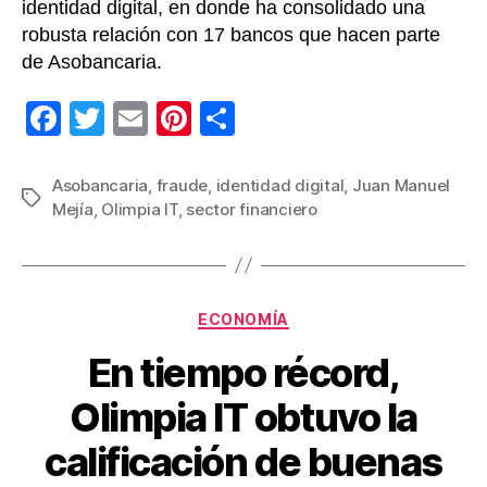
identidad digital, en donde ha consolidado una
robusta relación con 17 bancos que hacen parte
de Asobancaria.
F
T
E
Pi
C
a
wi
m
nt
o
c
tt
ail
er
m
Asobancaria
,
fraude
,
identidad digital
,
Juan Manuel
Etiquetas
Mejía
,
Olimpia IT
,
sector financiero
e
er
e
p
b
st
ar
o
tir
Categorías
o
ECONOMÍA
k
En tiempo récord,
Olimpia IT obtuvo la
calificación de buenas