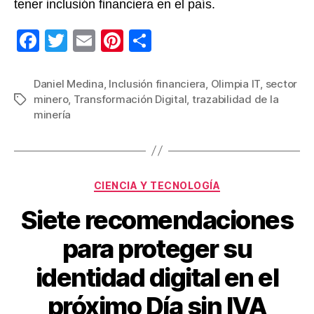
tener inclusión financiera en el país.
F
T
E
Pi
C
a
wi
m
nt
o
c
tt
ail
er
m
Daniel Medina
,
Inclusión financiera
,
Olimpia IT
,
sector
minero
,
Transformación Digital
,
trazabilidad de la
Etiquetas
e
er
e
p
minería
b
st
ar
o
tir
o
Categorías
CIENCIA Y TECNOLOGÍA
k
Siete recomendaciones
para proteger su
identidad digital en el
próximo Día sin IVA