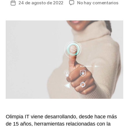
en
24 de agosto de 2022
No hay comentarios
Fecha
Ante
de
tanto
la
frau
entrada
la
ident
digit
toma
prot
en
el
secto
finan
colo
Olimpia IT viene desarrollando, desde hace más
de 15 años, herramientas relacionadas con la