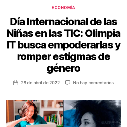
o
Categorías
ECONOMÍA
k
Día Internacional de las
Niñas en las TIC: Olimpia
IT busca empoderarlas y
romper estigmas de
género
en
28 de abril de 2022
No hay comentarios
Fecha
Día
de
Intern
la
de
entrada
las
Niñas
en
las