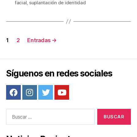
facial
,
suplantación de identidad
b
st
ar
o
tir
o
Navegación
k
1
2
Entradas
→
de
entradas
Síguenos en redes sociales
Buscar: