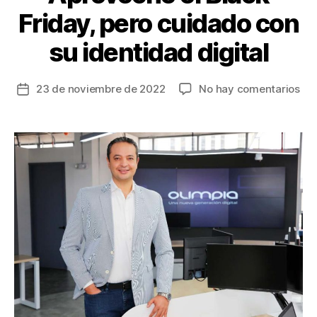
Friday, pero cuidado con
su identidad digital
en
23 de noviembre de 2022
No hay comentarios
Fecha
Ap
de
el
la
Bla
entrada
Fri
per
cui
co
su
ide
dig