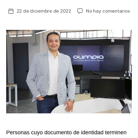
en
22 de diciembre de 2022
No hay comentarios
Fecha
Se
de
aca
la
dic
entrada
y
sig
el
pic
y
céd
par
ren
lic
de
con
en
Col
Personas cuyo documento de identidad terminen