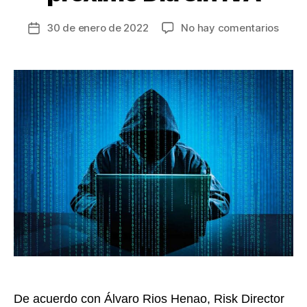
en
30 de enero de 2022
No hay comentarios
Fecha
Siete
de
reco
la
para
entrada
prote
su
ident
digita
en
el
próxi
Día
sin
IVA
De acuerdo con Álvaro Rios Henao, Risk Director