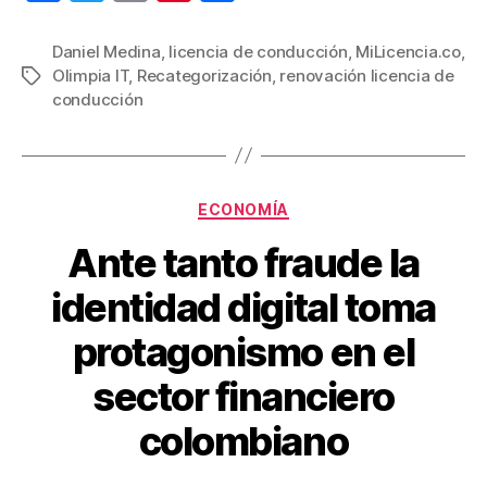
a
wi
m
nt
o
c
tt
ail
er
m
Daniel Medina
,
licencia de conducción
,
MiLicencia.co
,
Olimpia IT
,
Recategorización
,
renovación licencia de
Etiquetas
e
er
e
p
conducción
b
st
ar
o
tir
o
Categorías
ECONOMÍA
k
Ante tanto fraude la
identidad digital toma
protagonismo en el
sector financiero
colombiano