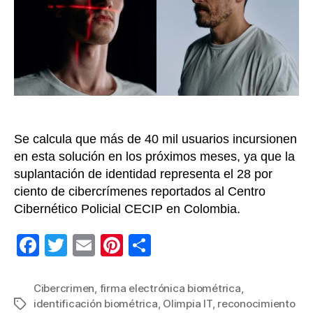
un
docu
digita
en
Colo
Se calcula que más de 40 mil usuarios incursionen
en esta solución en los próximos meses, ya que la
suplantación de identidad representa el 28 por
ciento de cibercrímenes reportados al Centro
Cibernético Policial CECIP en Colombia.
F
T
E
Pi
C
a
wi
m
nt
o
c
tt
ail
er
m
Cibercrimen
,
firma electrónica biométrica
,
identificación biométrica
,
Olimpia IT
,
reconocimiento
Etiquetas
e
er
e
p