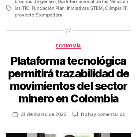
c
tt
ail
er
m
brechas de género
,
Día Internacional de las Niñas en
las TIC
,
Fundación Plan
,
iniciativas STEM
,
Olimpia IT
,
Etiquetas
e
er
e
p
proyecto Stempodera
b
st
ar
o
tir
o
Categorías
ECONOMÍA
k
Plataforma tecnológica
permitirá trazabilidad de
movimientos del sector
minero en Colombia
en
31 de marzo de 2022
No hay comentarios
Fecha
Plata
de
tecno
la
permi
entrada