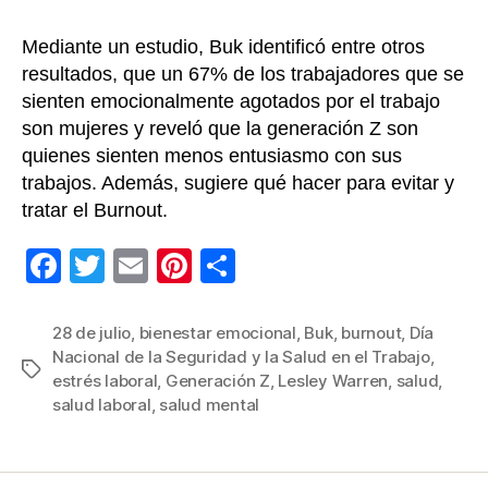
Mediante un estudio, Buk identificó entre otros
resultados, que un 67% de los trabajadores que se
sienten emocionalmente agotados por el trabajo
son mujeres y reveló que la generación Z son
quienes sienten menos entusiasmo con sus
trabajos. Además, sugiere qué hacer para evitar y
tratar el Burnout.
F
T
E
Pi
C
a
wi
m
nt
o
c
tt
ail
er
m
28 de julio
,
bienestar emocional
,
Buk
,
burnout
,
Día
Nacional de la Seguridad y la Salud en el Trabajo
,
e
er
e
p
Etiquetas
estrés laboral
,
Generación Z
,
Lesley Warren
,
salud
,
b
st
ar
salud laboral
,
salud mental
o
tir
o