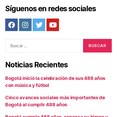
k
Síguenos en redes sociales
Buscar:
Noticias Recientes
Bogotá inició la celebración de sus 488 años
con música y fútbol
Cinco avances sociales más importantes de
Bogotá al cumplir 488 años
Bogotá cumple 488 años, conozca su himno y