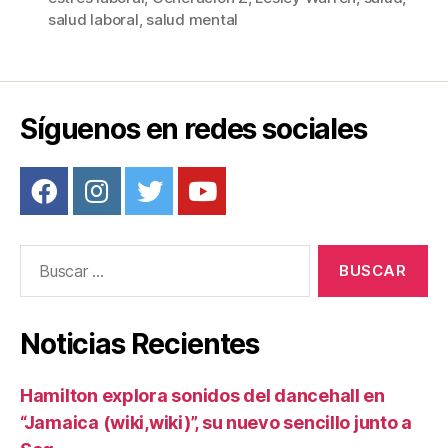
b
st
ar
salud laboral
,
salud mental
o
tir
o
k
Síguenos en redes sociales
Buscar:
Noticias Recientes
Hamilton explora sonidos del dancehall en
“Jamaica (wiki,wiki)”, su nuevo sencillo junto a