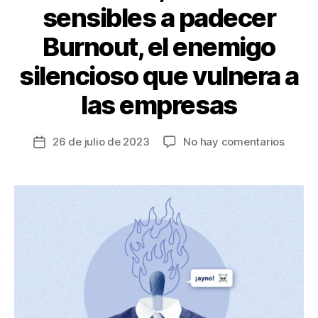
sensibles a padecer
Burnout, el enemigo
silencioso que vulnera a
las empresas
en
26 de julio de 2023
No hay comentarios
Fecha
Jóvene
de
los
la
más
entrada
sensib
a
padec
Burnou
el
enemi
silenc
que