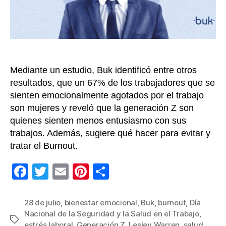
vulner
a
las
empre
Mediante un estudio, Buk identificó entre otros
resultados, que un 67% de los trabajadores que se
sienten emocionalmente agotados por el trabajo
son mujeres y reveló que la generación Z son
quienes sienten menos entusiasmo con sus
trabajos. Además, sugiere qué hacer para evitar y
tratar el Burnout.
F
T
E
Pi
C
a
wi
m
nt
o
c
tt
ail
er
m
28 de julio
,
bienestar emocional
,
Buk
,
burnout
,
Día
Nacional de la Seguridad y la Salud en el Trabajo
,
e
er
e
p
Etiquetas
estrés laboral
,
Generación Z
,
Lesley Warren
,
salud
,