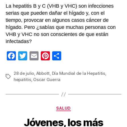
silenc
La hepatitis B y C (VHB y VHC) son infecciones
serias que pueden dañar el hígado y, con el
tiempo, provocar en algunos casos cáncer de
hígado. Pero ¿sabías que muchas personas con
VHB y VHC no son conscientes de que están
infectadas?
F
T
E
Pi
C
a
wi
m
nt
o
c
tt
ail
er
m
28 de julio
,
Abbott
,
Día Mundial de la Hepatitis
,
Etiquetas
hepatitis
,
Oscar Guerra
e
er
e
p
b
st
ar
o
tir
Categorías
o
SALUD
k
Jóvenes, los más