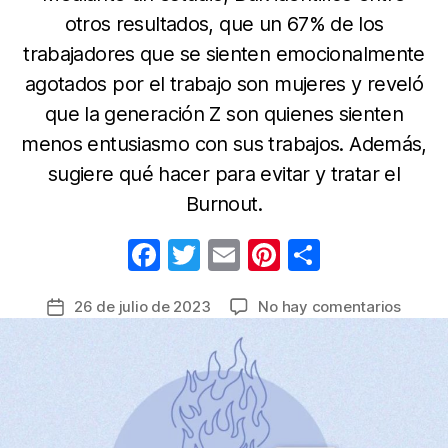
otros resultados, que un 67% de los
trabajadores que se sienten emocionalmente
agotados por el trabajo son mujeres y reveló
que la generación Z son quienes sienten
menos entusiasmo con sus trabajos. Además,
sugiere qué hacer para evitar y tratar el
Burnout.
F
T
E
Pi
C
a
w
m
nt
o
en
26 de julio de 2023
No hay comentarios
Fecha
c
itt
ail
er
m
Jóvene
de
e
er
e
p
los
la
más
b
st
ar
entrada
sensib
o
tir
a
o
padec