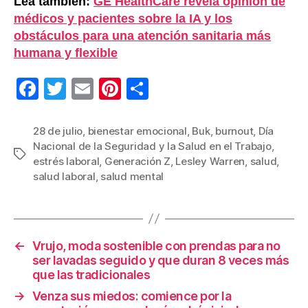
Lea también:
GE HealthCare revela opinión de
médicos y pacientes sobre la IA y los
obstáculos para una atención sanitaria más
humana y flexible
F
T
E
Pi
C
a
wi
m
nt
o
c
tt
ail
er
m
28 de julio
,
bienestar emocional
,
Buk
,
burnout
,
Día
Nacional de la Seguridad y la Salud en el Trabajo
,
e
er
e
p
Etiquetas
estrés laboral
,
Generación Z
,
Lesley Warren
,
salud
,
b
st
ar
salud laboral
,
salud mental
o
tir
o
k
←
Vrujo, moda sostenible con prendas para no
ser lavadas seguido y que duran 8 veces más
que las tradicionales
→
Venza sus miedos: comience por la