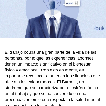
Burnou
k
el
enemi
silenc
que
vulner
a
las
empre
El trabajo ocupa una gran parte de la vida de las
personas, por lo que las experiencias laborales
tienen un impacto significativo en el bienestar
físico y emocional. Con esto en mente, es
importante reconocer a un enemigo silencioso que
afecta a los colaboradores: El Burnout, un
síndrome que se caracteriza por el estrés crónico
en el trabajo y que se ha convertido en una
preocupación en lo que respecta a la salud mental
y el bienestar de los empleados.