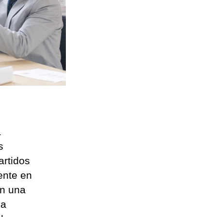
a
s
artidos
ente en
En una
 a