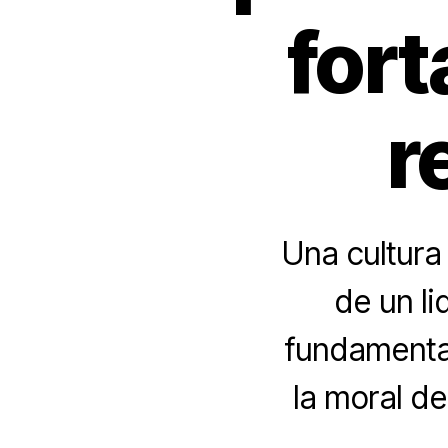
fort
r
Una cultura
de un l
fundamental 
la moral d