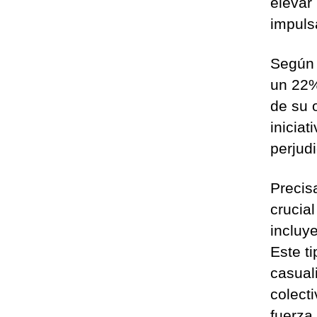
elevar
impulsa
Según 
un 22%
de su 
iniciat
perjudi
Precis
crucial
incluy
Este t
casual
colecti
fuerza