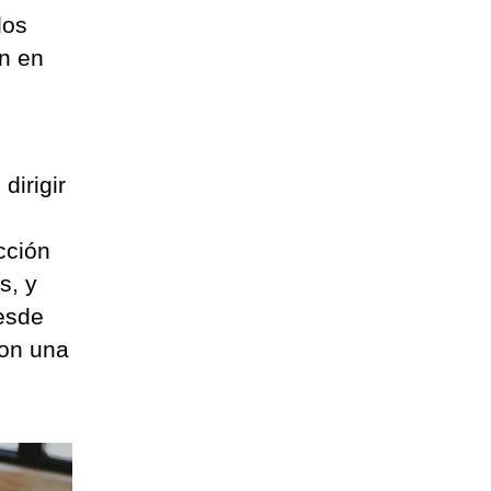
los
n en
dirigir
cción
s, y
desde
con una