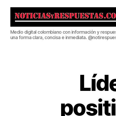
Noticias
Medio digital colombiano con información y respue
y
una forma clara, concisa e inmediata. @notirespue
Respuestas
Líd
posit