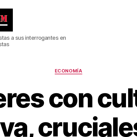
stas a sus interrogantes en
stas
Categorías
ECONOMÍA
eres con cul
iva, cruciale