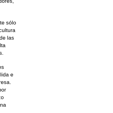
dores,
te sólo
cultura
de las
lta
s.
es
lida e
resa.
por
zo
una