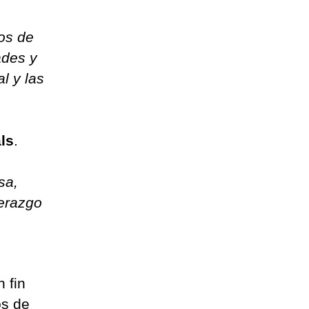
os de
ades y
l y las
ls
.
sa,
derazgo
 fin
os de