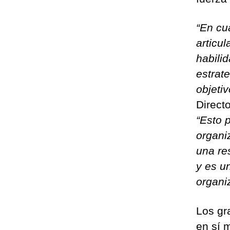
“En cu
articu
habili
estrat
objeti
Direct
“Esto 
organi
una re
y es u
organiz
Los gr
en sí 