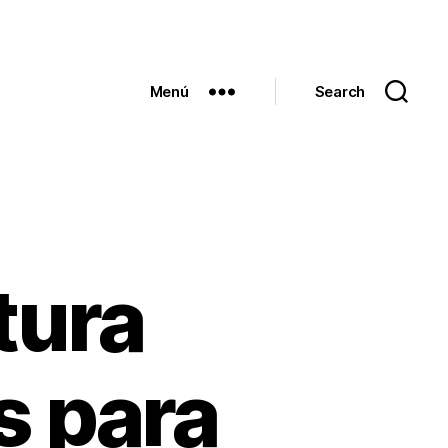
Menú
Search
tura
s para