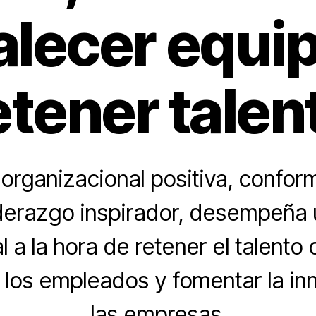
alecer equi
etener talen
 organizacional positiva, conform
iderazgo inspirador, desempeña 
a la hora de retener el talento 
e los empleados y fomentar la in
las empresas.