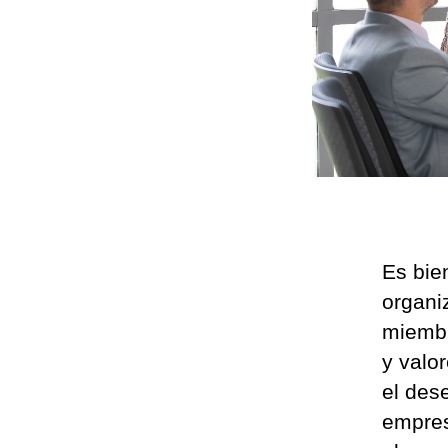
Es bie
organi
miembr
y valo
el des
empresa