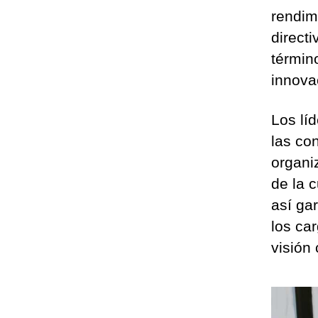
rendimi
direct
términ
innovac
Los lí
las co
organi
de la 
así ga
los ca
visión