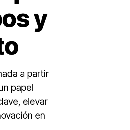
pos y
to
ada a partir
un papel
clave, elevar
novación en