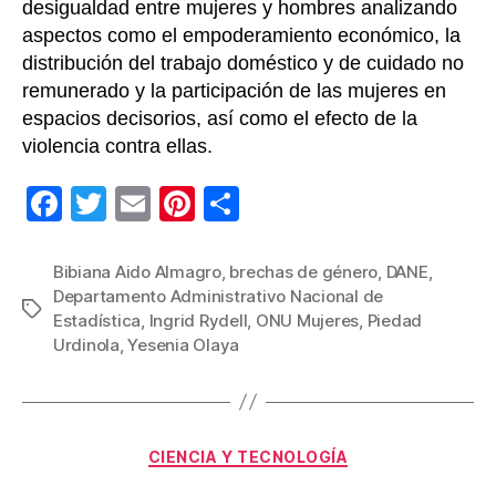
desigualdad entre mujeres y hombres analizando
aspectos como el empoderamiento económico, la
distribución del trabajo doméstico y de cuidado no
remunerado y la participación de las mujeres en
espacios decisorios, así como el efecto de la
violencia contra ellas.
F
T
E
Pi
C
a
wi
m
nt
o
c
tt
ail
er
m
Bibiana Aido Almagro
,
brechas de género
,
DANE
,
Departamento Administrativo Nacional de
e
er
e
p
Etiquetas
Estadística
,
Ingrid Rydell
,
ONU Mujeres
,
Piedad
b
st
ar
Urdinola
,
Yesenia Olaya
o
tir
o
k
Categorías
CIENCIA Y TECNOLOGÍA