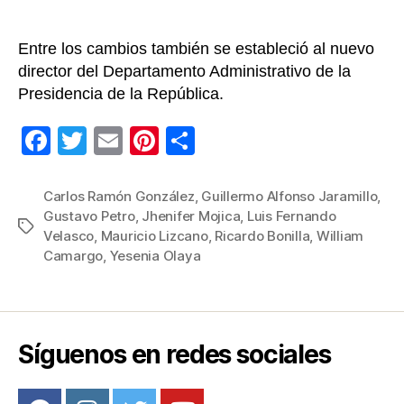
Entre los cambios también se estableció al nuevo
director del Departamento Administrativo de la
Presidencia de la República.
F
T
E
Pi
C
a
wi
m
nt
o
c
tt
ail
er
m
Carlos Ramón González
,
Guillermo Alfonso Jaramillo
,
Gustavo Petro
,
Jhenifer Mojica
,
Luis Fernando
e
er
e
p
Etiquetas
Velasco
,
Mauricio Lizcano
,
Ricardo Bonilla
,
William
b
st
ar
Camargo
,
Yesenia Olaya
o
tir
o
k
Síguenos en redes sociales