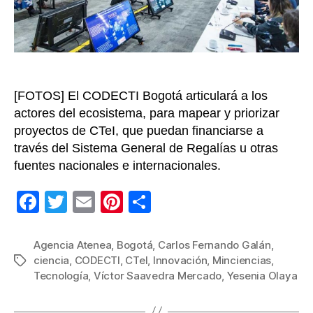
en
Bogot
único
en
el
país
[FOTOS] El CODECTI Bogotá articulará a los
actores del ecosistema, para mapear y priorizar
proyectos de CTeI, que puedan financiarse a
través del Sistema General de Regalías u otras
fuentes nacionales e internacionales.
F
T
E
Pi
C
a
wi
m
nt
o
c
tt
ail
er
m
Agencia Atenea
,
Bogotá
,
Carlos Fernando Galán
,
ciencia
,
CODECTI
,
CTeI
,
Innovación
,
Minciencias
,
Etiquetas
e
er
e
p
Tecnología
,
Víctor Saavedra Mercado
,
Yesenia Olaya
b
st
ar