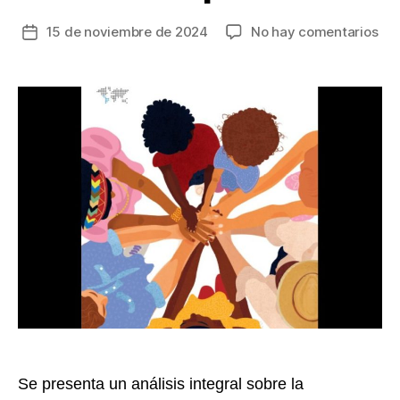
en
15 de noviembre de 2024
No hay comentarios
Fecha
Est
de
de
la
ON
entrada
Muj
y
el
DA
rev
qu
las
bre
de
gén
en
Col
per
Se presenta un análisis integral sobre la