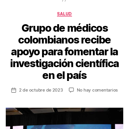
o
tir
o
Categorías
SALUD
k
Grupo de médicos
colombianos recibe
apoyo para fomentar la
investigación científica
en el país
en
2 de octubre de 2023
No hay comentarios
Fecha
Grup
de
de
la
médi
entrada
colo
recib
apoy