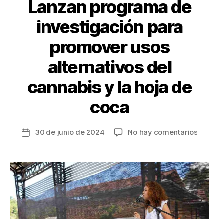
Lanzan programa de
investigación para
promover usos
alternativos del
cannabis y la hoja de
coca
en
30 de junio de 2024
No hay comentarios
Fecha
Lanza
de
progr
la
de
entrada
invest
para
promo
usos
altern