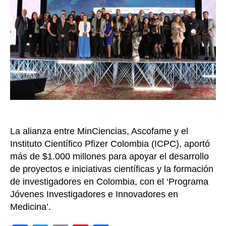
para
fome
la
inves
cient
en
el
país
La alianza entre MinCiencias, Ascofame y el
Instituto Científico Pfizer Colombia (ICPC), aportó
más de $1.000 millones para apoyar el desarrollo
de proyectos e iniciativas científicas y la formación
de investigadores en Colombia, con el ‘Programa
Jóvenes Investigadores e Innovadores en
Medicina’.