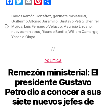
F
T
E
Pi
C
a
wi
m
nt
o
c
tt
ail
er
m
Carlos Ramón González
,
gabinete ministerial
,
Guillermo Alfonso Jaramillo
,
Gustavo Petro
,
Jhenifer
e
er
e
p
Mojica
,
Luis Fernando Velasco
,
Mauricio Lizcano
,
Etiquetas
b
st
ar
nuevos ministros
,
Ricardo Bonilla
,
William Camargo
,
Yesenia Olaya
o
tir
o
k
Categorías
POLÍTICA
​Remezón ministerial: El
presidente Gustavo
Petro dio a conocer a sus
siete nuevos jefes de