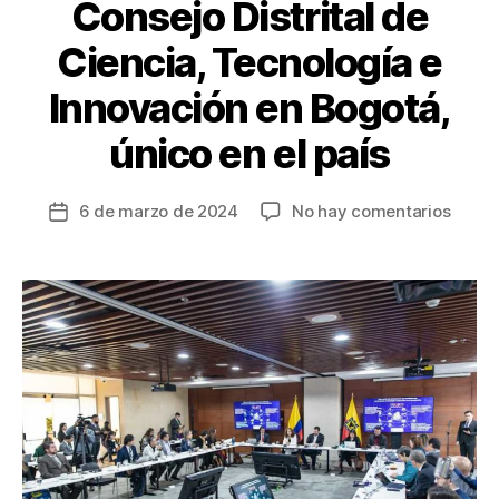
Consejo Distrital de
Ciencia, Tecnología e
Innovación en Bogotá,
único en el país
en
6 de marzo de 2024
No hay comentarios
Fecha
Alcal
de
Galán
la
instal
entrada
el
Conse
Distrit
de
Cienci
Tecno
e
Innov