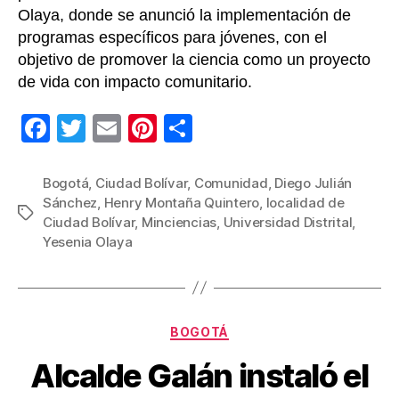
Olaya, donde se anunció la implementación de
programas específicos para jóvenes, con el
objetivo de promover la ciencia como un proyecto
de vida con impacto comunitario.
F
T
E
Pi
C
a
wi
m
nt
o
c
tt
ail
er
m
Bogotá
,
Ciudad Bolívar
,
Comunidad
,
Diego Julián
Sánchez
,
Henry Montaña Quintero
,
localidad de
e
er
e
p
Etiquetas
Ciudad Bolívar
,
Minciencias
,
Universidad Distrital
,
b
st
ar
Yesenia Olaya
o
tir
o
k
Categorías
BOGOTÁ
Alcalde Galán instaló el