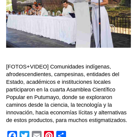
del
canna
y
la
hoja
de
coca
[FOTOS+VIDEO] Comunidades indígenas,
afrodescendientes, campesinas, entidades del
Estado, académicos e instituciones locales
participaron en la cuarta Asamblea Científico
Popular en Putumayo, donde se exploraron
caminos desde la ciencia, la tecnología y la
innovación, hacia economías lícitas y alternativas
de estos productos, para muchos estigmatizados.
F
T
E
Pi
C