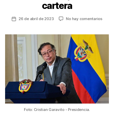
cartera
en
26 de abril de 2023
No hay comentarios
Fecha
de
Remez
la
ministe
entrada
El
presid
Gusta
Petro
dio
a
conoc
a
sus
siete
nuevo
jefes
de
Foto: Cristian Garavito - Presidencia.
carter