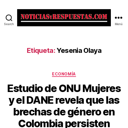
Search
Menú
Noticias
y
Respuestas
Etiqueta:
Yesenia Olaya
Categorías
ECONOMÍA
Estudio de ONU Mujeres
y el DANE revela que las
brechas de género en
Colombia persisten