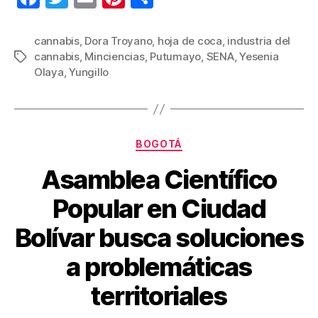
a
wi
m
nt
o
c
tt
ail
er
m
cannabis
,
Dora Troyano
,
hoja de coca
,
industria del
cannabis
,
Minciencias
,
Putumayo
,
SENA
,
Yesenia
Etiquetas
e
er
e
p
Olaya
,
Yungillo
b
st
ar
o
tir
o
Categorías
BOGOTÁ
k
Asamblea Científico
Popular en Ciudad
Bolívar busca soluciones
a problemáticas
territoriales