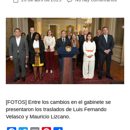
Fecha
Perfile
de
de
la
los
entrada
nuevo
integr
del
Gobie
de
Gusta
Petro
[FOTOS] Entre los cambios en el gabinete se
presentaron los traslados de Luis Fernando
Velasco y Mauricio Lizcano.