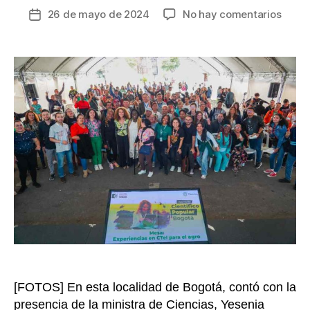
en
26 de mayo de 2024
No hay comentarios
Fecha
Asam
de
Cientí
la
Popul
entrada
en
Ciud
Bolíva
busc
soluc
a
probl
territ
[FOTOS] En esta localidad de Bogotá, contó con la
presencia de la ministra de Ciencias, Yesenia