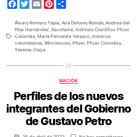
F
T
E
Pi
C
a
wi
m
nt
o
c
tt
ail
er
m
Álvaro Romero Tapia
,
Ana Dolores Román
,
Andrea del
Pilar Hernández
,
Ascofame
,
Instituto Científico Pfizer
e
er
e
p
Colombia
,
María Fernanda Velasco
,
médicos
Etiquetas
b
st
ar
colombianos
,
Minciencias
,
Pfizer
,
Pfizer Colombia
,
Yesenia Olaya
o
tir
o
k
Categorías
NACIÓN
Perfiles de los nuevos
integrantes del Gobierno
de Gustavo Petro
en
26 de abril de 2023
No hay comentarios