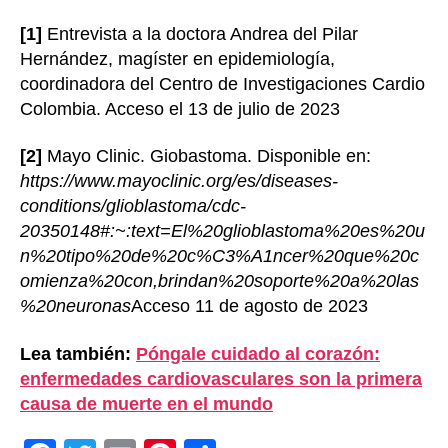
[1]
Entrevista a la doctora Andrea del Pilar
Hernández, magíster en epidemiología,
coordinadora del Centro de Investigaciones Cardio
Colombia. Acceso el 13 de julio de 2023
[2]
Mayo Clinic. Giobastoma. Disponible en:
https://www.mayoclinic.org/es/diseases-
conditions/glioblastoma/cdc-
20350148#:~:text=El%20glioblastoma%20es%20u
n%20tipo%20de%20c%C3%A1ncer%20que%20c
omienza%20con,brindan%20soporte%20a%20las
%20neuronas
Acceso 11 de agosto de 2023
Lea también:
Póngale cuidado al corazón:
enfermedades cardiovasculares son la primera
causa de muerte en el mundo