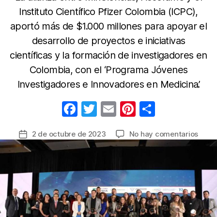
Instituto Científico Pfizer Colombia (ICPC),
aportó más de $1.000 millones para apoyar el
desarrollo de proyectos e iniciativas
científicas y la formación de investigadores en
Colombia, con el ‘Programa Jóvenes
Investigadores e Innovadores en Medicina’.
F
T
E
Pi
C
a
w
m
nt
o
en
2 de octubre de 2023
No hay comentarios
Fecha
c
itt
ail
er
m
Grup
de
e
er
e
p
de
la
médi
b
st
ar
entrada
colo
o
tir
recib
o
apoy
para