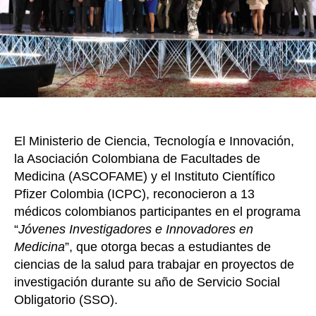
k
fome
la
inves
cient
en
el
país
El Ministerio de Ciencia, Tecnología e Innovación,
la Asociación Colombiana de Facultades de
Medicina (ASCOFAME) y el Instituto Científico
Pfizer Colombia (ICPC), reconocieron a 13
médicos colombianos participantes en el programa
“
Jóvenes Investigadores e Innovadores en
Medicina
”, que otorga becas a estudiantes de
ciencias de la salud para trabajar en proyectos de
investigación durante su año de Servicio Social
Obligatorio (SSO).