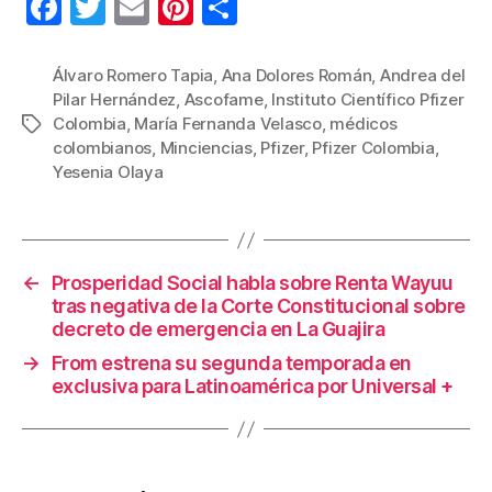
F
T
E
Pi
C
a
wi
m
nt
o
c
tt
ail
er
m
Álvaro Romero Tapia
,
Ana Dolores Román
,
Andrea del
Pilar Hernández
,
Ascofame
,
Instituto Científico Pfizer
e
er
e
p
Colombia
,
María Fernanda Velasco
,
médicos
Etiquetas
b
st
ar
colombianos
,
Minciencias
,
Pfizer
,
Pfizer Colombia
,
Yesenia Olaya
o
tir
o
k
←
Prosperidad Social habla sobre Renta Wayuu
tras negativa de la Corte Constitucional sobre
decreto de emergencia en La Guajira
→
From estrena su segunda temporada en
exclusiva para Latinoamérica por Universal +