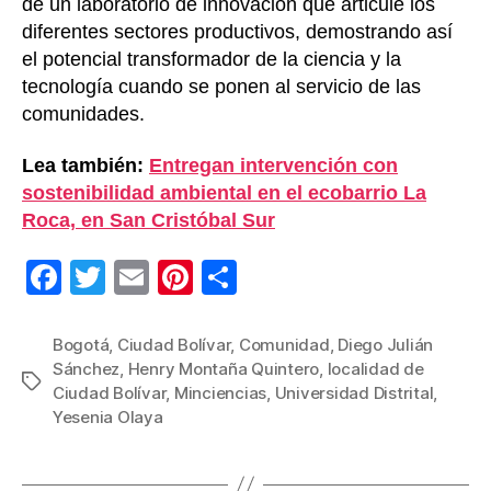
de un laboratorio de innovación que articule los
diferentes sectores productivos, demostrando así
el potencial transformador de la ciencia y la
tecnología cuando se ponen al servicio de las
comunidades.
Lea también:
Entregan intervención con
sostenibilidad ambiental en el ecobarrio La
Roca, en San Cristóbal Sur
F
T
E
Pi
C
a
wi
m
nt
o
c
tt
ail
er
m
Bogotá
,
Ciudad Bolívar
,
Comunidad
,
Diego Julián
Sánchez
,
Henry Montaña Quintero
,
localidad de
e
er
e
p
Etiquetas
Ciudad Bolívar
,
Minciencias
,
Universidad Distrital
,
b
st
ar
Yesenia Olaya
o
tir
o