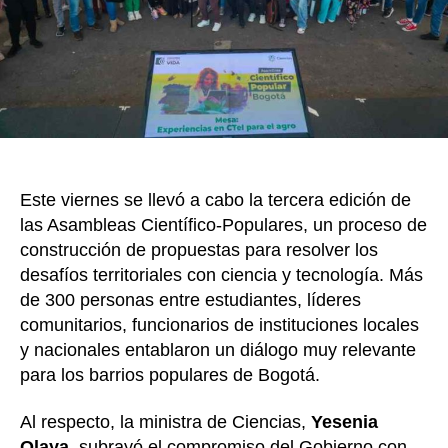
k
soluc
a
probl
territ
Este viernes se llevó a cabo la tercera edición de
las Asambleas Científico-Populares, un proceso de
construcción de propuestas para resolver los
desafíos territoriales con ciencia y tecnología. Más
de 300 personas entre estudiantes, líderes
comunitarios, funcionarios de instituciones locales
y nacionales entablaron un diálogo muy relevante
para los barrios populares de Bogotá.
Al respecto, la ministra de Ciencias,
Yesenia
Olaya
, subrayó el compromiso del Gobierno con