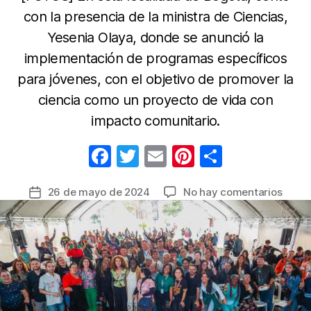
con la presencia de la ministra de Ciencias,
Yesenia Olaya, donde se anunció la
implementación de programas específicos
para jóvenes, con el objetivo de promover la
ciencia como un proyecto de vida con
impacto comunitario.
F
T
E
Pi
C
a
w
m
nt
o
en
26 de mayo de 2024
No hay comentarios
Fecha
c
itt
ail
er
m
Asam
de
e
er
e
p
Cientí
la
Popul
b
st
ar
entrada
en
o
tir
Ciud
o
Bolíva
busc