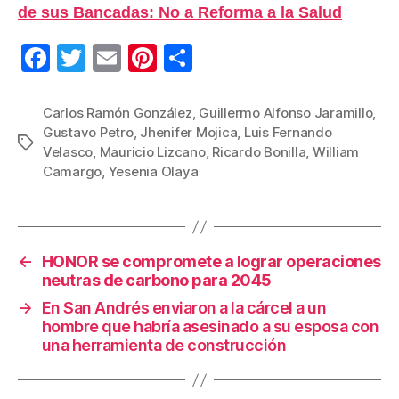
de sus Bancadas: No a Reforma a la Salud
F
T
E
Pi
C
a
wi
m
nt
o
c
tt
ail
er
m
Carlos Ramón González
,
Guillermo Alfonso Jaramillo
,
Gustavo Petro
,
Jhenifer Mojica
,
Luis Fernando
e
er
e
p
Etiquetas
Velasco
,
Mauricio Lizcano
,
Ricardo Bonilla
,
William
b
st
ar
Camargo
,
Yesenia Olaya
o
tir
o
k
←
HONOR se compromete a lograr operaciones
neutras de carbono para 2045
→
En San Andrés enviaron a la cárcel a un
hombre que habría asesinado a su esposa con
una herramienta de construcción