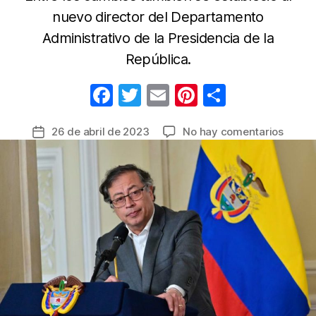
nuevo director del Departamento
Administrativo de la Presidencia de la
República.
F
T
E
Pi
C
a
w
m
nt
o
en
26 de abril de 2023
No hay comentarios
Fecha
c
itt
ail
er
m
de
e
er
e
p
Remez
la
ministe
b
st
ar
entrada
El
o
tir
presid
o
Gusta
Petro
k
dio
a
conoc
a