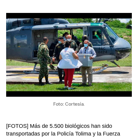
Transp
de
y
la
entreg
entrada
segura
de
las
vacun
contra
el
COVID
19
en
el
Tolima
Foto: Cortesía.
[FOTOS] Más de 5.500 biológicos han sido
transportadas por la Policía Tolima y la Fuerza