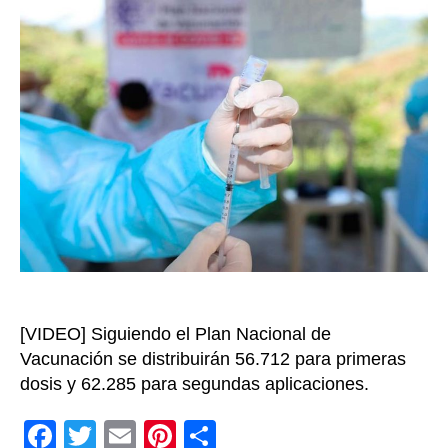
contra
entrada
el
COVID
19
para
Cundi
asign
118.99
[VIDEO] Siguiendo el Plan Nacional de
Vacunación se distribuirán 56.712 para primeras
dosis y 62.285 para segundas aplicaciones.
F
T
E
Pi
C