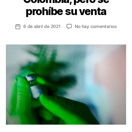
prohíbe su venta
en
6 de abril de 2021
No hay comentarios
Fecha
Privad
de
podrán
la
realizar
entrada
import
de
vacuna
contra
COVID
19
en
Colomb
pero
se
prohíb
su
venta