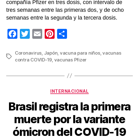
compañía Pfizer en tres dosis, con intervalo de
tres semanas entre las primeras dos, y de ocho
semanas entre la segunda y la tercera dosis.
F
T
E
Pi
C
a
wi
m
nt
o
c
tt
ail
er
m
Coronavirus
,
Japón
,
vacuna para niños
,
vacunas
Etiquetas
contra COVID-19
,
vacunas Pfizer
e
er
e
p
b
st
ar
o
tir
Categorías
o
INTERNACIONAL
k
Brasil registra la primera
muerte por la variante
ómicron del COVID-19