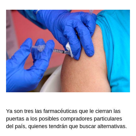
y
la
AstraZ
entrada
otras
que
no
vende
vacun
a
privad
en
Colom
Ya son tres las farmacéuticas que le cierran las
puertas a los posibles compradores particulares
del país, quienes tendrán que buscar alternativas.