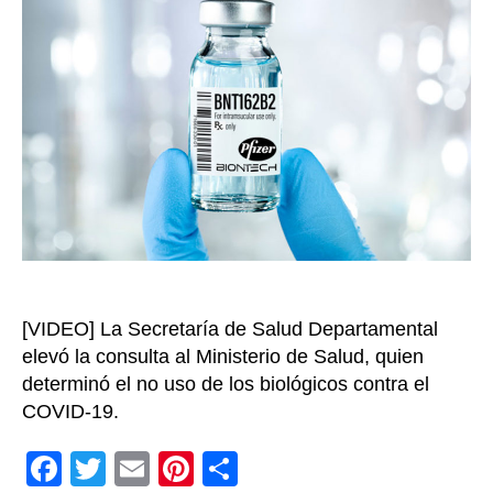
7
mil
vacun
en
Cundi
por
afect
en
la
caden
de
frío
[VIDEO] La Secretaría de Salud Departamental
elevó la consulta al Ministerio de Salud, quien
determinó el no uso de los biológicos contra el
COVID-19.
F
T
E
Pi
C