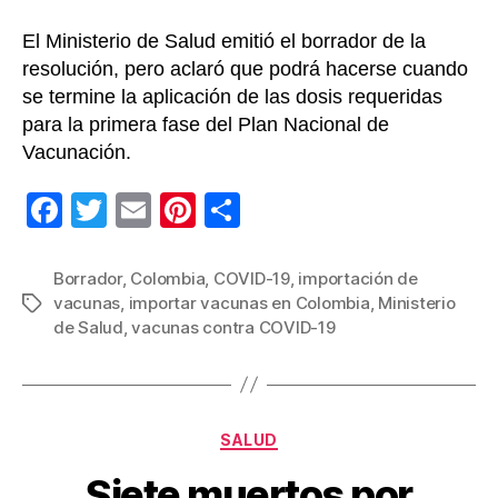
El Ministerio de Salud emitió el borrador de la
resolución, pero aclaró que podrá hacerse cuando
se termine la aplicación de las dosis requeridas
para la primera fase del Plan Nacional de
Vacunación.
F
T
E
Pi
C
a
wi
m
nt
o
c
tt
ail
er
m
Borrador
,
Colombia
,
COVID-19
,
importación de
vacunas
,
importar vacunas en Colombia
,
Ministerio
Etiquetas
e
er
e
p
de Salud
,
vacunas contra COVID-19
b
st
ar
o
tir
o
Categorías
SALUD
k
Siete muertos por