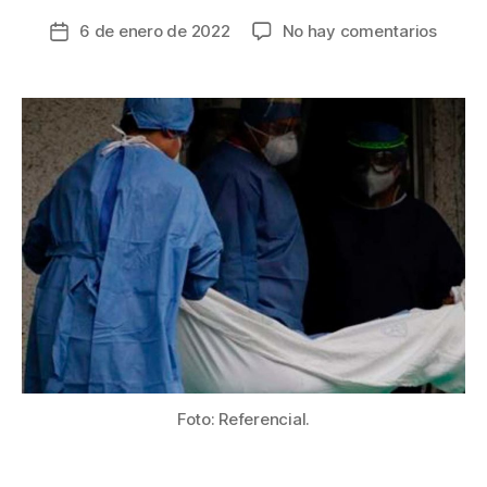
en
6 de enero de 2022
No hay comentarios
Fecha
Brasil
de
regist
la
la
entrada
prime
muert
por
la
varian
ómicr
del
COVID
19
Foto: Referencial.