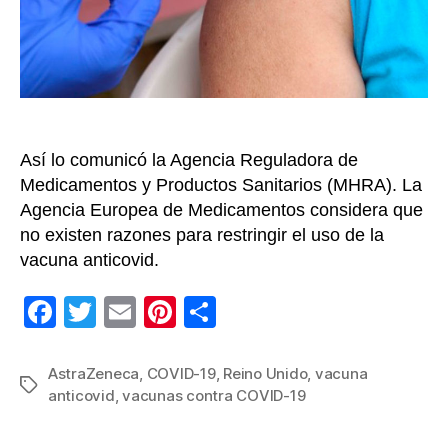
la
vacuna
de
AstraZ
Así lo comunicó la Agencia Reguladora de
Medicamentos y Productos Sanitarios (MHRA). La
Agencia Europea de Medicamentos considera que
no existen razones para restringir el uso de la
vacuna anticovid.
F
T
E
Pi
C
a
wi
m
nt
o
c
tt
ail
er
m
AstraZeneca
,
COVID-19
,
Reino Unido
,
vacuna
Etiquetas
anticovid
,
vacunas contra COVID-19
e
er
e
p
b
st
ar