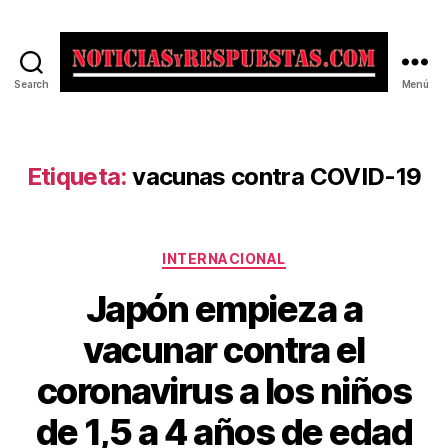
Search
Menú
Noticias
y
Respuestas
Etiqueta:
vacunas contra COVID-19
Categorías
INTERNACIONAL
Japón empieza a
vacunar contra el
coronavirus a los niños
de 1,5 a 4 años de edad