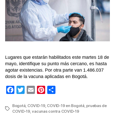
de
COVID
19,
conoz
los
punto
gratui
por
usted
y
los
Lugares que estarán habilitados este martes 18 de
suyos
mayo, identifique su punto más cercano, es hasta
agotar existencias. Por otra parte van 1.486.037
dosis de la vacuna aplicadas en Bogotá.
F
T
E
Pi
C
a
wi
m
nt
o
c
tt
ail
er
m
Bogotá
,
COVID-19
,
COVID-19 en Bogotá
,
pruebas de
Etiquetas
COVID-19
,
vacunas contra COVID-19
e
er
e
p