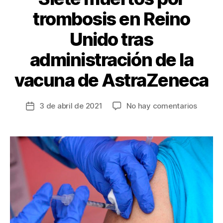
trombosis en Reino
Unido tras
administración de la
vacuna de AstraZeneca
en
3 de abril de 2021
No hay comentarios
Fecha
Siete
de
muerto
la
por
entrada
trombo
en
Reino
Unido
tras
admini
de