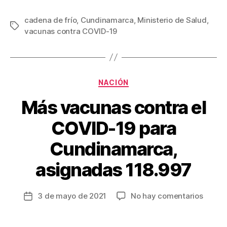
a
wi
m
nt
o
c
tt
ail
er
m
cadena de frío
,
Cundinamarca
,
Ministerio de Salud
,
Etiquetas
vacunas contra COVID-19
e
er
e
p
b
st
ar
o
tir
Categorías
o
NACIÓN
k
Más vacunas contra el
COVID-19 para
Cundinamarca,
asignadas 118.997
en
3 de mayo de 2021
No hay comentarios
Fecha
Más
de
vacun
la