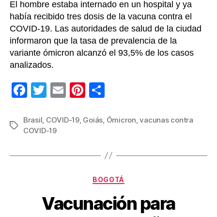
El hombre estaba internado en un hospital y ya
había recibido tres dosis de la vacuna contra el
COVID-19. Las autoridades de salud de la ciudad
informaron que la tasa de prevalencia de la
variante ómicron alcanzó el 93,5% de los casos
analizados.
F
T
E
Pi
C
a
wi
m
nt
o
c
tt
ail
er
m
Brasil
,
COVID-19
,
Goiás
,
Ómicron
,
vacunas contra
Etiquetas
COVID-19
e
er
e
p
b
st
ar
o
tir
Categorías
o
BOGOTÁ
k
Vacunación para