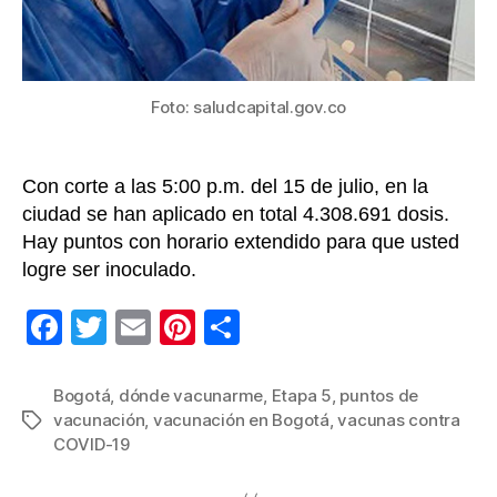
y
cédula
conoz
los
puntos
Foto: saludcapital.gov.co
en
Bogot
Con corte a las 5:00 p.m. del 15 de julio, en la
ciudad se han aplicado en total 4.308.691 dosis.
Hay puntos con horario extendido para que usted
logre ser inoculado.
F
T
E
Pi
C
a
wi
m
nt
o
c
tt
ail
er
m
Bogotá
,
dónde vacunarme
,
Etapa 5
,
puntos de
vacunación
,
vacunación en Bogotá
,
vacunas contra
Etiquetas
e
er
e
p
COVID-19
b
st
ar