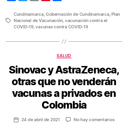
a
wi
m
nt
o
c
tt
ail
er
m
Cundinamarca
,
Gobernación de Cundinamarca
,
Plan
Nacional de Vacunación
,
vacunación contra el
Etiquetas
e
er
e
p
COVID-19
,
vacunas contra COVID-19
b
st
ar
o
tir
o
Categorías
SALUD
k
Sinovac y AstraZeneca,
otras que no venderán
vacunas a privados en
Colombia
en
24 de abril de 2021
No hay comentarios
Fecha
Sinov
de