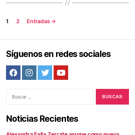
o
tir
o
Navegación
1
2
Entradas
→
k
de
entradas
Síguenos en redes sociales
Buscar:
Noticias Recientes
Alexandra Falla Zerrate asume como nueva