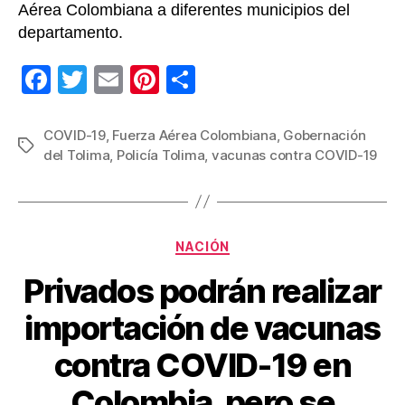
Aérea Colombiana a diferentes municipios del
departamento.
F
T
E
Pi
C
a
wi
m
nt
o
c
tt
ail
er
m
COVID-19
,
Fuerza Aérea Colombiana
,
Gobernación
Etiquetas
del Tolima
,
Policía Tolima
,
vacunas contra COVID-19
e
er
e
p
b
st
ar
o
tir
Categorías
o
NACIÓN
k
Privados podrán realizar
importación de vacunas
contra COVID-19 en
Colombia, pero se