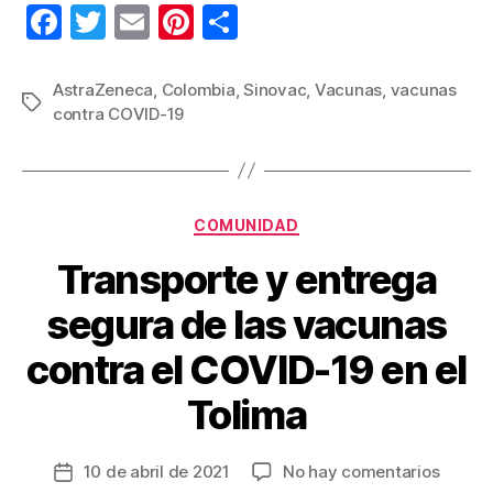
F
T
E
Pi
C
a
wi
m
nt
o
c
tt
ail
er
m
AstraZeneca
,
Colombia
,
Sinovac
,
Vacunas
,
vacunas
Etiquetas
contra COVID-19
e
er
e
p
b
st
ar
o
tir
Categorías
o
COMUNIDAD
k
Transporte y entrega
segura de las vacunas
contra el COVID-19 en el
Tolima
en
10 de abril de 2021
No hay comentarios
Fecha