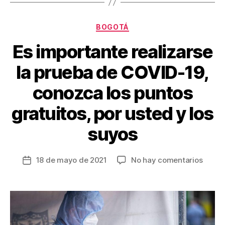
o
tir
o
Categorías
BOGOTÁ
k
Es importante realizarse
la prueba de COVID-19,
conozca los puntos
gratuitos, por usted y los
suyos
en
18 de mayo de 2021
No hay comentarios
Fecha
Es
de
impor
la
realiz
entrada
la
prueb