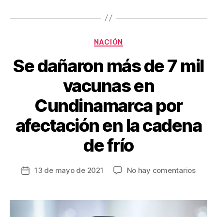
b
st
ar
o
tir
Categorías
o
NACIÓN
k
Se dañaron más de 7 mil
vacunas en
Cundinamarca por
afectación en la cadena
de frío
en
13 de mayo de 2021
No hay comentarios
Fecha
Se
de
dañar
la
más
entrada
de