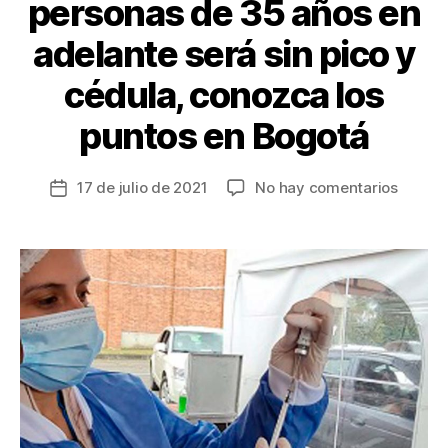
personas de 35 años en
adelante será sin pico y
cédula, conozca los
puntos en Bogotá
en
17 de julio de 2021
No hay comentarios
Fecha
Vacuna
de
para
la
person
entrada
de
35
años
en
adelan
será
sin
pico