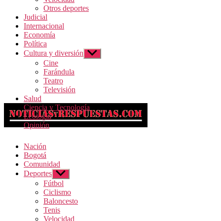
Otros deportes
Judicial
Internacional
Economía
Política
Cultura y diversión
Mostrar
el
Cine
submenú
Farándula
Teatro
Televisión
Salud
Ciencia y Tecnología
Ecología
Opinión
Nación
Bogotá
Comunidad
Deportes
Mostrar
el
Fútbol
submenú
Ciclismo
Baloncesto
Tenis
Velocidad