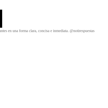
Noticias
y
Respuestas
antes en una forma clara, concisa e inmediata. @notirespuestas