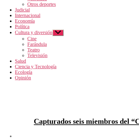
Otros deportes
Judicial
Internacional
Economía
Política
Cultura y diversión
Mostrar
el
Cine
submenú
Farándula
Teatro
Televisión
Salud
Ciencia y Tecnología
Ecología
Opinión
Capturados seis miembros del “C