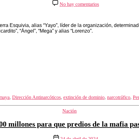
de
en
No hay comentarios
la
Capturados
entrada
seis
miembros
del
 Esquivia, alias “Yayo”, líder de la organización, determinador
“Clan
ardito”, “Ángel”, “Mega” y alias “Lorenzo”.
Familiar
Amaya”
y
ocupados
cuatro
bienes
avaluados
en
$1.500
millones
Amaya
,
Dirección Antinarcóticos
,
extinción de dominio
,
narcotráfico
,
Per
Categorías
Nación
0 millones para que predios de la mafia pas
Fecha
24 de abril de 2024