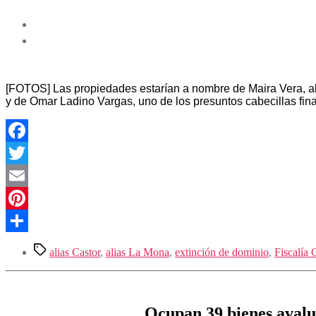
[FOTOS] Las propiedades estarían a nombre de Maira Vera, ali
y de Omar Ladino Vargas, uno de los presuntos cabecillas fina
Facebook
Twitter
Email
Pinterest
Compartir
Etiquetas
alias Castor
,
alias La Mona
,
extinción de dominio
,
Fiscalía 
Ocupan 39 bienes avalu