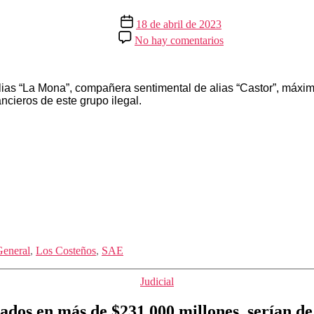
Fecha
18 de abril de 2023
de
en
No hay comentarios
la
Extinción
entrada
de
dominio
a
as “La Mona”, compañera sentimental de alias “Castor”, máximo 
bienes
ncieros de este grupo ilegal.
avaluados
en
más
de
$115
mil
millones,
serían
de
‘Los
Costeños’
General
,
Los Costeños
,
SAE
Categorías
Judicial
ados en más de $231.000 millones, serían de