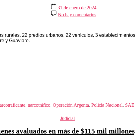
Fecha
31 de enero de 2024
de
en
No hay comentarios
la
Extinción
entrada
de
dominio
a
 rurales, 22 predios urbanos, 22 vehículos, 3 establecimiento
bienes
re y Guaviare.
de
narcotraficantes,
avaluados
en
más
de
12.250
millones
de
pesos
arcotraficante
,
narcotráfico
,
Operación Argenta
,
Policía Nacional
,
SAE
Categorías
Judicial
ienes avaluados en más de $115 mil millones,