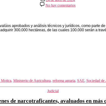
de
en
No hay comentarios
la
Convenio
entrada
por
$600.000
millones
para
valúos aprobados y análisis técnicos y jurídicos, como parte de
que
adquirir 300.000 hectáreas, de las cuales 100.000 serán a trav
predios
de
la
mafia
pasen
a
familias
rurales
r Mojica
,
Ministerio de Agricultura
,
reforma agraria
,
SAE
,
Sociedad de 
Categorías
Judicial
enes de narcotraficantes, avaluados en más d