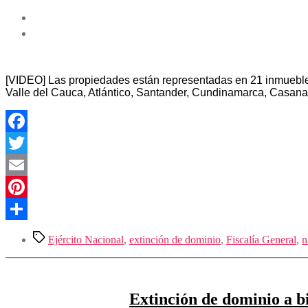
[VIDEO] Las propiedades están representadas en 21 inmuebles
Valle del Cauca, Atlántico, Santander, Cundinamarca, Casana
Facebook
Twitter
Email
Pinterest
Compartir
Etiquetas
Ejército Nacional
,
extinción de dominio
,
Fiscalía General
,
n
Extinción de dominio a b