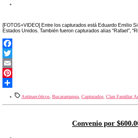
[FOTOS+VIDEO] Entre los capturados está Eduardo Emilio Sierra
Estados Unidos. También fueron capturados alias “Rafael”, “Ric
Facebook
Twitter
Email
Pinterest
Compartir
Etiquetas
Antinarcóticos
,
Bucaramanga
,
Capturados
,
Clan Familiar 
Convenio por $600.00