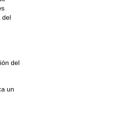
es
 del
s
s
ión del
ca un