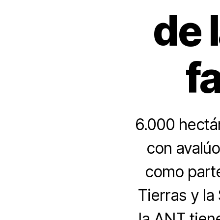
de 
f
6.000 hectá
con avalúo
como parte
Tierras y l
la ANT tien