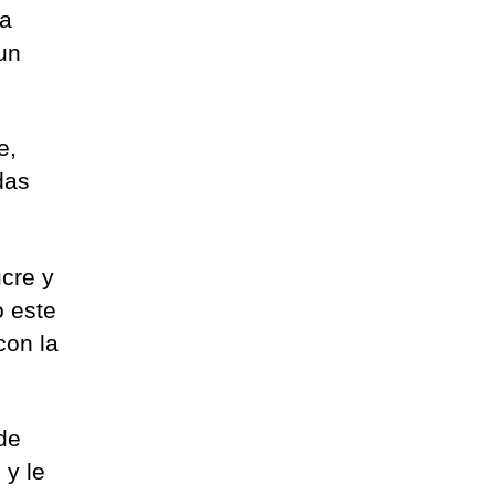
la
un
e,
das
ucre y
o este
con la
de
 y le