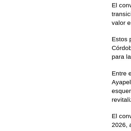
El con
transi
valor 
Estos 
Córdob
para l
Entre 
Ayapel
esquem
revita
El con
2026, a