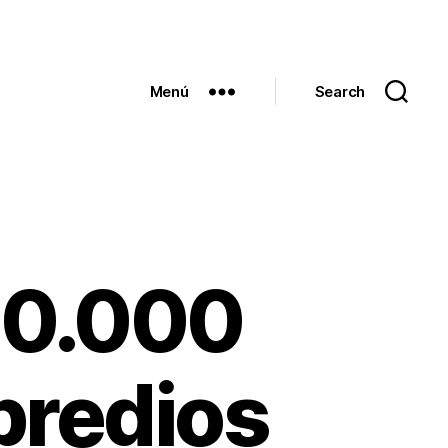
Menú
Search
00.000
predios