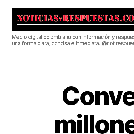
Noticias
Medio digital colombiano con información y respue
y
una forma clara, concisa e inmediata. @notirespue
Respuestas
Conve
millon