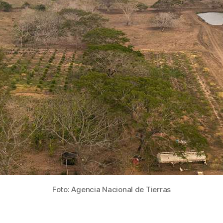
pase
a
famil
rural
Foto: Agencia Nacional de Tierras