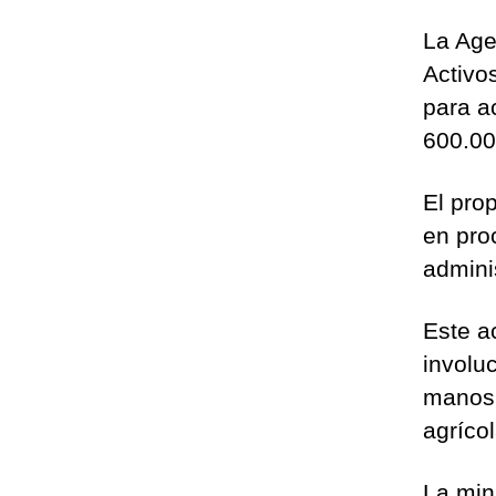
La Age
Activo
para a
600.00
El prop
en pro
admini
Este a
involu
manos 
agríco
La min