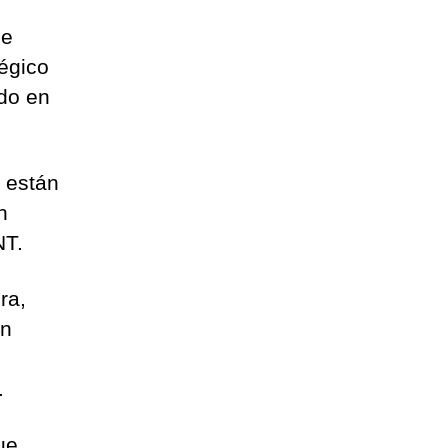
de
égico
ado en
e están
n
NT.
ra,
en
.
ue