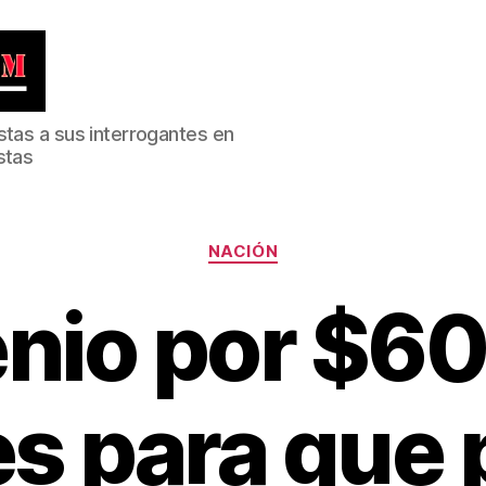
stas a sus interrogantes en
stas
Categorías
NACIÓN
nio por $6
es para que 