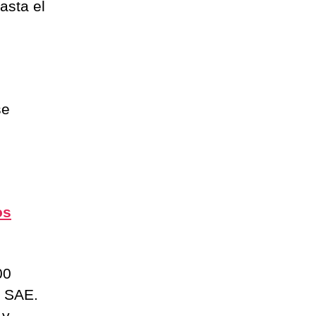
asta el
se
os
00
a SAE.
 y