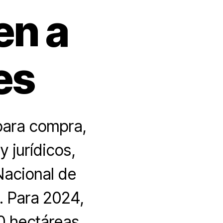
en a
es
para compra,
 jurídicos,
Nacional de
. Para 2024,
0 hectáreas,