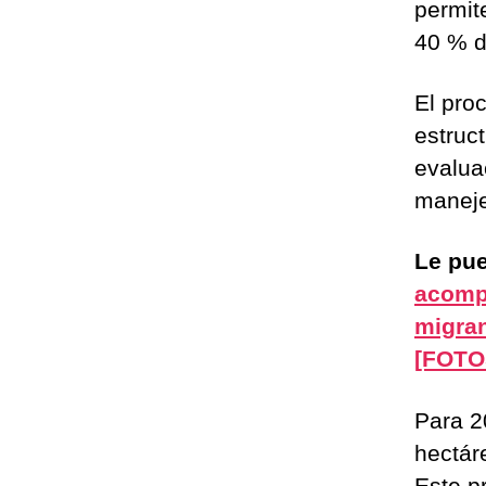
permit
40 % de
El pro
estruc
evaluac
maneje
Le pue
acomp
migran
[FOTO
Para 2
hectár
Este p