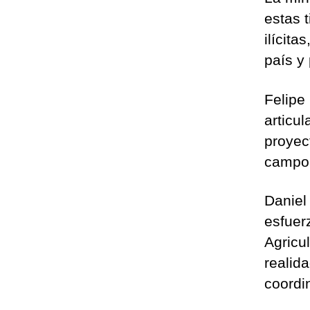
estas 
ilícita
país y 
Felipe
articu
proyec
campo,
Daniel
esfuerz
Agricu
realid
coordi