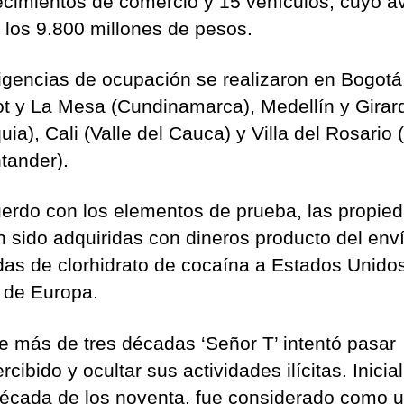
ecimientos de comercio y 15 vehículos, cuyo a
 los 9.800 millones de pesos.
ligencias de ocupación se realizaron en Bogotá
ot y La Mesa (Cundinamarca), Medellín y Girar
uia), Cali (Valle del Cauca) y Villa del Rosario 
tander).
erdo con los elementos de prueba, las propie
n sido adquiridas con dineros producto del env
das de clorhidrato de cocaína a Estados Unido
 de Europa.
e más de tres décadas ‘Señor T’ intentó pasar
cibido y ocultar sus actividades ilícitas. Inici
década de los noventa, fue considerado como 