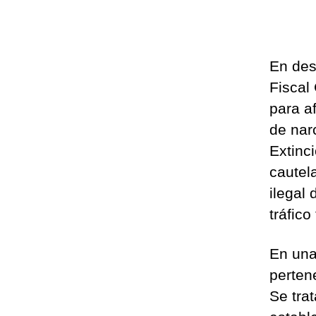
En desa
Fiscal
para a
de nar
Extinc
cautel
ilegal
tráfic
En una
perten
Se tra