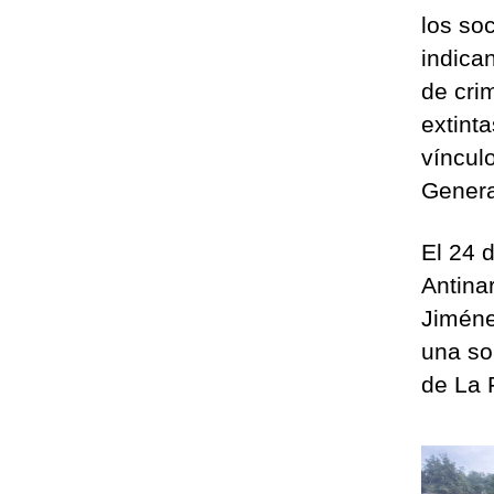
los so
indica
de cri
extint
víncul
Genera
El 24 
Antina
Jiméne
una sol
de La 