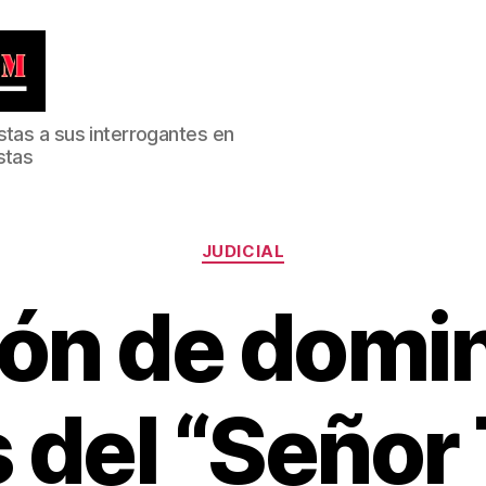
stas a sus interrogantes en
stas
Categorías
JUDICIAL
ión de domin
 del “Señor 