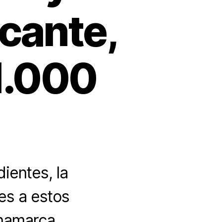
icante,
1.000
ientes, la
es a estos
namarca,