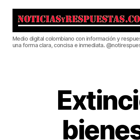
Noticias
Medio digital colombiano con información y respue
y
una forma clara, concisa e inmediata. @notirespue
Respuestas
Extinc
bienes