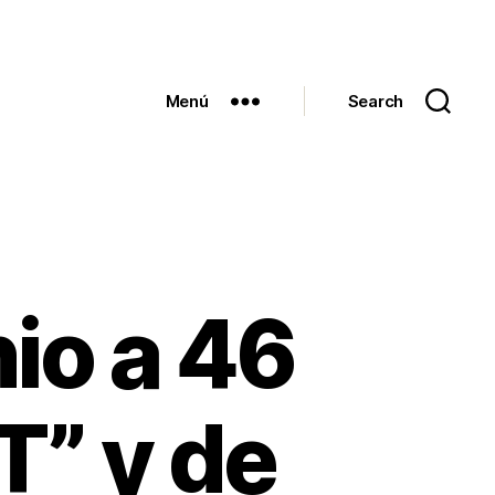
Menú
Search
io a 46
T” y de