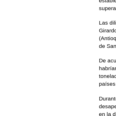
establ
supera
Las di
Girard
(Antioq
de San
De acu
habría
tonela
países
Durant
desaper
en la 