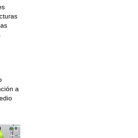
es
cturas
las
n
o
nción a
Medio