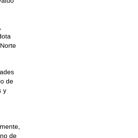
valúo
,
dota
(Norte
dades
ío de
s y
almente,
uno de