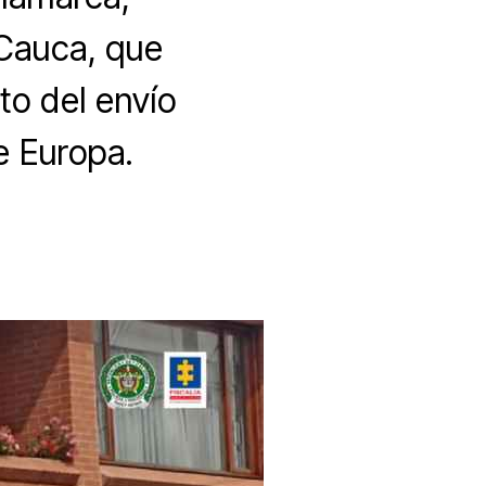
 Cauca, que
to del envío
e Europa.
n
tinción
e
ominio
6
enes