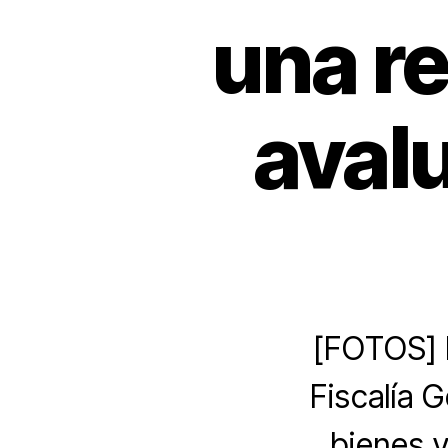
una re
aval
[FOTOS] E
Fiscalía 
bienes 