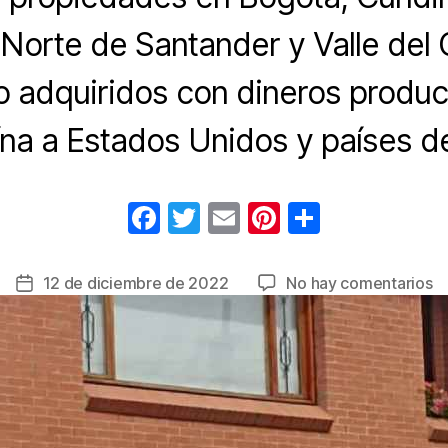
 Norte de Santander y Valle del
o adquiridos con dineros produc
na a Estados Unidos y países d
F
T
E
Pi
C
a
wi
m
nt
o
c
tt
ail
er
m
e
12 de diciembre de 2022
No hay comentarios
Fecha
e
er
e
p
Ex
de
d
la
b
st
ar
d
entrada
o
tir
a
o
4
bi
k