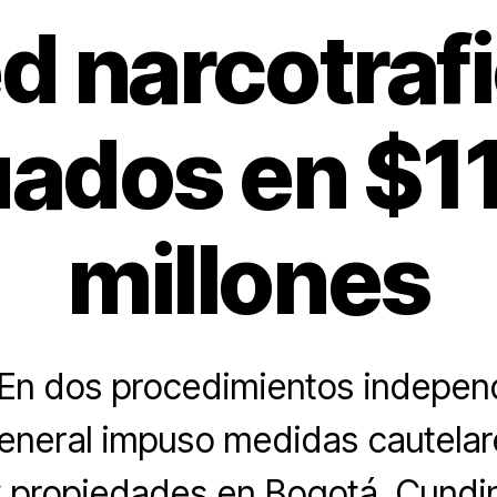
d narcotraf
uados en $1
millones
n dos procedimientos independ
General impuso medidas cautelar
y propiedades en Bogotá, Cundi