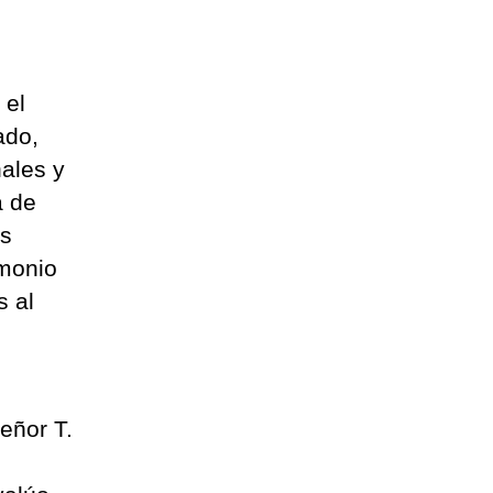
 el
ado,
nales y
a de
as
imonio
s al
eñor T.