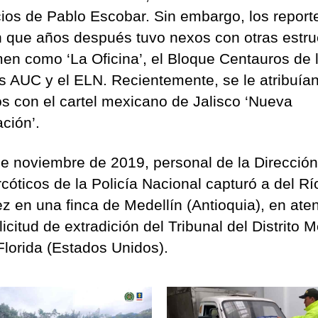
cios de Pablo Escobar. Sin embargo, los report
n que años después tuvo nexos con otras estru
men como ‘La Oficina’, el Bloque Centauros de 
as AUC y el ELN. Recientemente, se le atribuía
os con el cartel mexicano de Jalisco ‘Nueva
ción’.
de noviembre de 2019, personal de la Dirección
rcóticos de la Policía Nacional capturó a del Rí
z en una finca de Medellín (Antioquia), en ate
icitud de extradición del Tribunal del Distrito 
Florida (Estados Unidos).