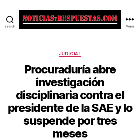
Search
Menú
Noticias
y
Respuestas
Categorías
JUDICIAL
Procuraduría abre
investigación
disciplinaria contra el
presidente de la SAE y lo
suspende por tres
meses