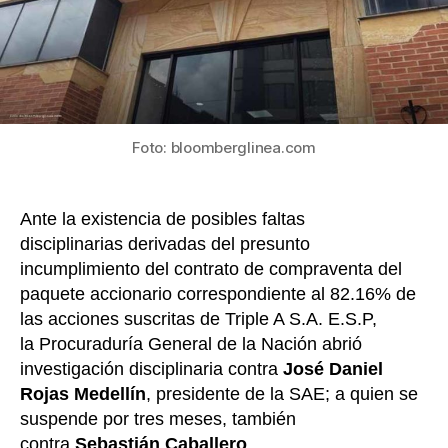
la
SAE
y
lo
susp
por
tres
Foto: bloomberglinea.com
mese
Ante la existencia de posibles faltas
disciplinarias derivadas del presunto
incumplimiento del contrato de compraventa del
paquete accionario correspondiente al 82.16% de
las acciones suscritas de Triple A S.A. E.S.P,
la Procuraduría General de la Nación abrió
investigación disciplinaria contra
José Daniel
Rojas Medellín
, presidente de la SAE; a quien se
suspende por tres meses, también
contra
Sebastián Caballero