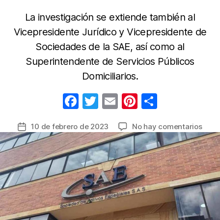
La investigación se extiende también al
Vicepresidente Jurídico y Vicepresidente de
Sociedades de la SAE, así como al
Superintendente de Servicios Públicos
Domiciliarios.
F
T
E
Pi
C
a
w
m
nt
o
en
10 de febrero de 2023
No hay comentarios
Fecha
c
itt
ail
er
m
Proc
de
e
er
e
p
abre
la
inves
b
st
ar
entrada
disci
o
tir
cont
o
el
pres
k
de