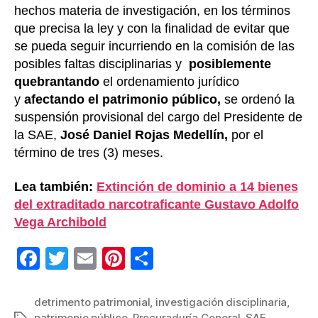
hechos materia de investigación, en los términos
que precisa la ley y con la finalidad de evitar que
se pueda seguir incurriendo en la comisión de las
posibles faltas disciplinarias y
posiblemente
quebrantando
el ordenamiento jurídico
y
afectando el patrimonio público,
se ordenó la
suspensión provisional del cargo del Presidente de
la SAE,
José Daniel Rojas Medellín,
por el
término de tres (3) meses.
Lea también:
Extinción de dominio a 14 bienes
del extraditado narcotraficante Gustavo Adolfo
Vega Archibold
F
T
E
Pi
C
a
wi
m
nt
o
c
tt
ail
er
m
detrimento patrimonial
,
investigación disciplinaria
,
patrimonio público
,
Procuraduría General
,
SAE
,