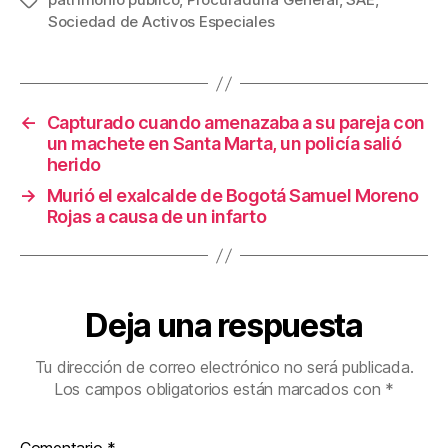
Etiquetas
e
er
e
p
Sociedad de Activos Especiales
b
st
ar
o
tir
o
←
Capturado cuando amenazaba a su pareja con
k
un machete en Santa Marta, un policía salió
herido
→
Murió el exalcalde de Bogotá Samuel Moreno
Rojas a causa de un infarto
Deja una respuesta
Tu dirección de correo electrónico no será publicada.
Los campos obligatorios están marcados con
*