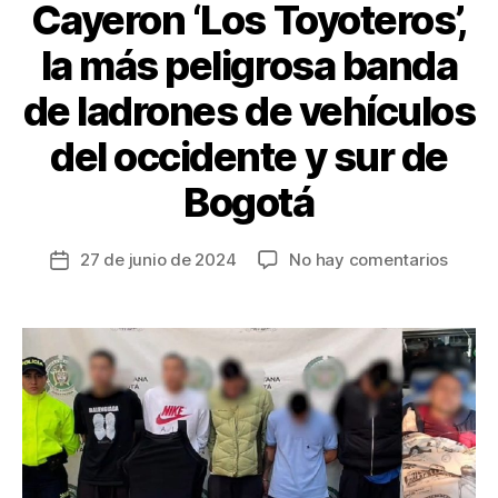
k
Cayeron ‘Los Toyoteros’,
la más peligrosa banda
de ladrones de vehículos
del occidente y sur de
Bogotá
en
27 de junio de 2024
No hay comentarios
Fecha
Cayer
de
‘Los
la
Toyote
entrada
la
más
peligr
banda
de
ladro