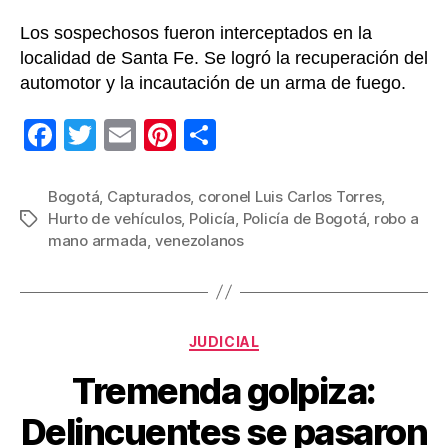
Los sospechosos fueron interceptados en la
localidad de Santa Fe. Se logró la recuperación del
automotor y la incautación de un arma de fuego.
F
T
E
Pi
C
a
wi
m
nt
o
c
tt
ail
er
m
Bogotá
,
Capturados
,
coronel Luis Carlos Torres
,
Hurto de vehículos
,
Policía
,
Policía de Bogotá
,
robo a
Etiquetas
e
er
e
p
mano armada
,
venezolanos
b
st
ar
o
tir
o
Categorías
JUDICIAL
k
Tremenda golpiza:
Delincuentes se pasaron