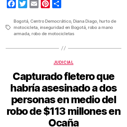
F
T
E
Pi
C
a
wi
m
nt
o
c
tt
ail
er
m
Bogotá
,
Centro Democrático
,
Diana Diago
,
hurto de
motocicleta
,
inseguridad en Bogotá
,
robo a mano
Etiquetas
e
er
e
p
armada
,
robo de motocicletas
b
st
ar
o
tir
o
Categorías
JUDICIAL
k
Capturado fletero que
habría asesinado a dos
personas en medio del
robo de $113 millones en
Ocaña