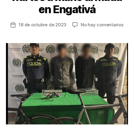
en Engativá
en
18 de octubre de 2023
No hay comentarios
Fecha
Tres
de
deli
la
fuer
entrada
dete
lueg
de
habe
come
dos
hurt
a
man
arm
en
Enga