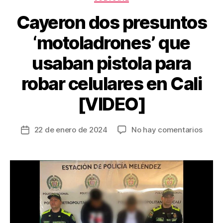
o
k
Cayeron dos presuntos
‘motoladrones’ que
usaban pistola para
robar celulares en Cali
[VIDEO]
en
22 de enero de 2024
No hay comentarios
Fecha
Caye
de
dos
la
presu
entrada
‘moto
que
usab
pistol
para