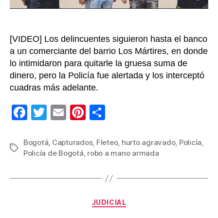
el
centro
de
Bogot
[VIDEO] Los delincuentes siguieron hasta el banco
a un comerciante del barrio Los Mártires, en donde
lo intimidaron para quitarle la gruesa suma de
dinero, pero la Policía fue alertada y los interceptó
cuadras más adelante.
F
T
E
Pi
C
a
wi
m
nt
o
c
tt
ail
er
m
Bogotá
,
Capturados
,
Fleteo
,
hurto agravado
,
Policía
,
Etiquetas
Policía de Bogotá
,
robo a mano armada
e
er
e
p
b
st
ar
o
tir
Categorías
o
JUDICIAL