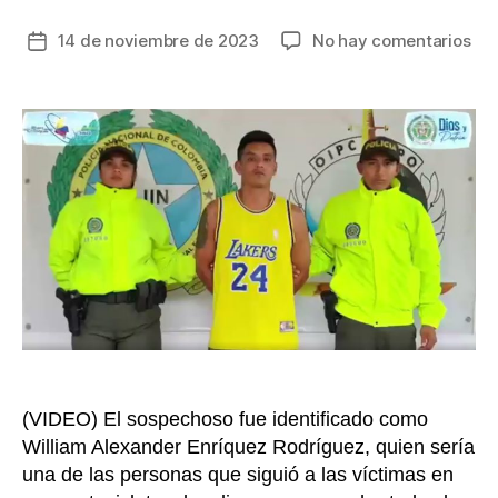
en
14 de noviembre de 2023
No hay comentarios
Fecha
Cap
de
fle
la
qu
entrada
hab
ase
a
do
per
en
me
del
rob
de
$11
mil
(VIDEO) El sospechoso fue identificado como
en
William Alexander Enríquez Rodríguez, quien sería
Oc
una de las personas que siguió a las víctimas en