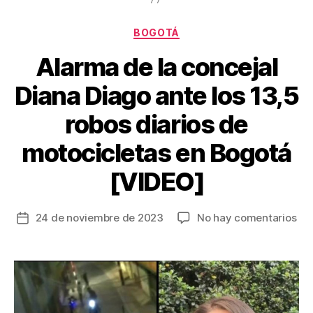
o
tir
Categorías
o
BOGOTÁ
k
Alarma de la concejal
Diana Diago ante los 13,5
robos diarios de
motocicletas en Bogotá
[VIDEO]
en
24 de noviembre de 2023
No hay comentarios
Fecha
Al
de
de
la
la
entrada
con
Dia
Dia