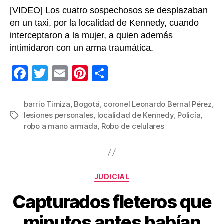
[VIDEO] Los cuatro sospechosos se desplazaban
celula
en un taxi, por la localidad de Kennedy, cuando
interceptaron a la mujer, a quien además
intimidaron con un arma traumática.
F
T
E
Pi
C
a
wi
m
nt
o
c
tt
ail
er
m
barrio Timiza
,
Bogotá
,
coronel Leonardo Bernal Pérez
,
lesiones personales
,
localidad de Kennedy
,
Policía
,
Etiquetas
e
er
e
p
robo a mano armada
,
Robo de celulares
b
st
ar
o
tir
o
Categorías
JUDICIAL
k
Capturados fleteros que
minutos antes habían