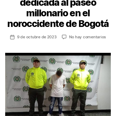
dedicada al paseo
millonario en el
noroccidente de Bogotá
en
9 de octubre de 2023
No hay comentarios
Fecha
Desar
de
band
la
dedi
entrada
al
pase
millo
en
el
noroc
de
Bogo