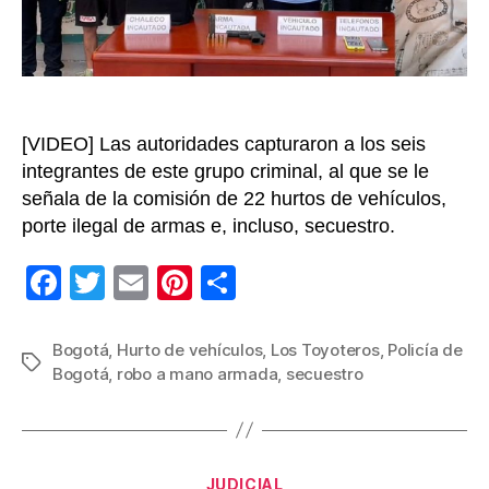
de
vehícu
del
occid
y
sur
[VIDEO] Las autoridades capturaron a los seis
de
integrantes de este grupo criminal, al que se le
Bogot
señala de la comisión de 22 hurtos de vehículos,
porte ilegal de armas e, incluso, secuestro.
F
T
E
Pi
C
a
wi
m
nt
o
c
tt
ail
er
m
Bogotá
,
Hurto de vehículos
,
Los Toyoteros
,
Policía de
Etiquetas
Bogotá
,
robo a mano armada
,
secuestro
e
er
e
p
b
st
ar
o
tir
Categorías
JUDICIAL