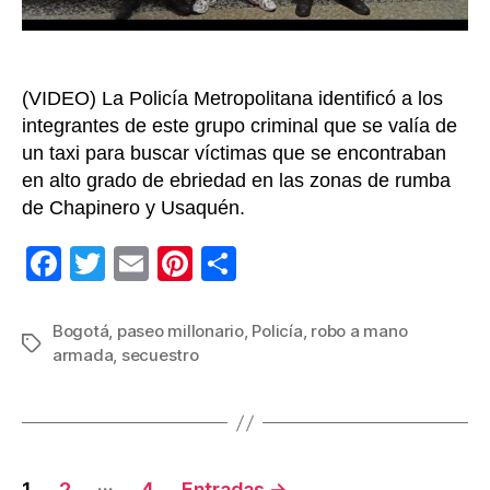
(VIDEO) La Policía Metropolitana identificó a los
integrantes de este grupo criminal que se valía de
un taxi para buscar víctimas que se encontraban
en alto grado de ebriedad en las zonas de rumba
de Chapinero y Usaquén.
F
T
E
Pi
C
a
wi
m
nt
o
c
tt
ail
er
m
Bogotá
,
paseo millonario
,
Policía
,
robo a mano
Etiquetas
armada
,
secuestro
e
er
e
p
b
st
ar
o
tir
o
Navegación
…
1
2
4
Entradas
→