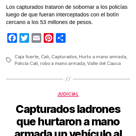
caja
Los capturados trataron de sobornar a los policías
fuert
llena
luego de que fueran interceptados con el botín
de
cercano a los 53 millones de pesos.
diner
F
T
E
Pi
C
a
wi
m
nt
o
c
tt
ail
er
m
Caja fuerte
,
Cali
,
Capturados
,
Hurto a mano armada
,
Etiquetas
Policía Cali
,
robo a mano armada
,
Valle del Cauca
e
er
e
p
b
st
ar
o
tir
Categorías
o
JUDICIAL
k
Capturados ladrones
que hurtaron a mano
armada un vehículo al