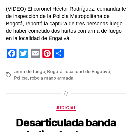
(VIDEO) El coronel Héctor Rodríguez, comandante
de inspección de la Policía Metropolitana de
Bogotá, reportó la captura de tres personas luego
de haber cometido dos hurtos con arma de fuego
en la localidad de Engativá.
F
T
E
Pi
C
a
wi
m
nt
o
c
tt
ail
er
m
arma de fuego
,
Bogotá
,
localidad de Engativá
,
Etiquetas
Policía
,
robo a mano armada
e
er
e
p
b
st
ar
o
tir
Categorías
o
JUDICIAL
k
Desarticulada banda