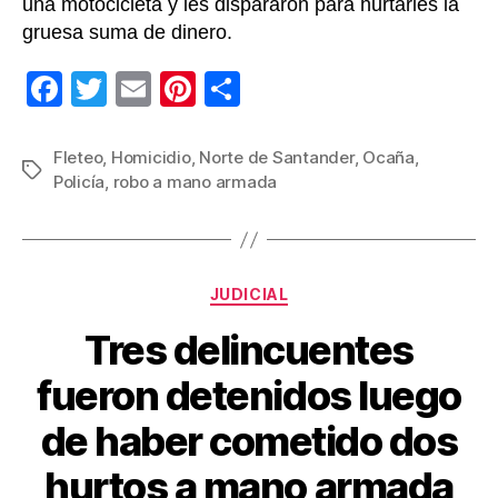
una motocicleta y les dispararon para hurtarles la
gruesa suma de dinero.
F
T
E
Pi
C
a
wi
m
nt
o
c
tt
ail
er
m
Fleteo
,
Homicidio
,
Norte de Santander
,
Ocaña
,
Etiquetas
Policía
,
robo a mano armada
e
er
e
p
b
st
ar
o
tir
Categorías
o
JUDICIAL
k
Tres delincuentes
fueron detenidos luego
de haber cometido dos
hurtos a mano armada