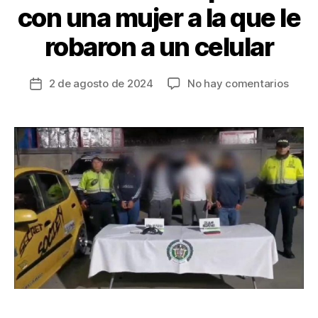
con una mujer a la que le
robaron a un celular
en
2 de agosto de 2024
No hay comentarios
Fecha
Trem
de
golpiz
la
Delin
entrada
se
pasar
con
una
mujer
a
la
que
le
robar
a
un