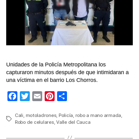
robar
celul
en
Cali
[VIDE
Unidades de la Policía Metropolitana los
capturaron minutos después de que intimidaran a
una víctima en el barrio Los Chorros.
F
T
E
Pi
C
a
wi
m
nt
o
c
tt
ail
er
m
Cali
,
motoladrones
,
Policía
,
robo a mano armada
,
Etiquetas
Robo de celulares
,
Valle del Cauca
e
er
e
p
b
st
ar