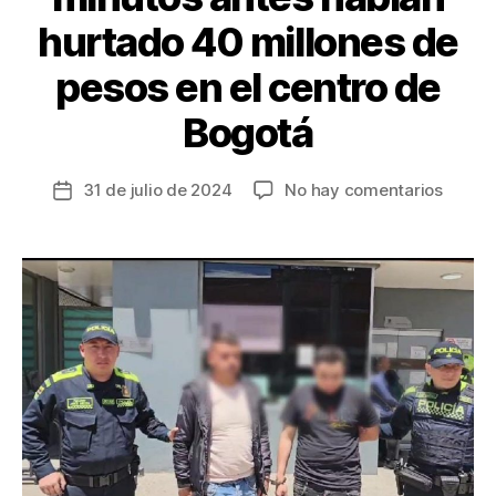
hurtado 40 millones de
pesos en el centro de
Bogotá
en
31 de julio de 2024
No hay comentarios
Fecha
Captu
de
fletero
la
que
entrada
minuto
antes
habían
hurtad
40
millon
de
pesos
en