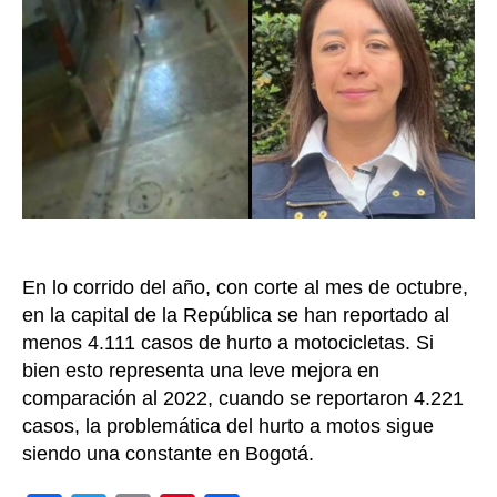
ant
los
13,
rob
dia
de
mot
en
Bo
[VI
En lo corrido del año, con corte al mes de octubre,
en la capital de la República se han reportado al
menos 4.111 casos de hurto a motocicletas. Si
bien esto representa una leve mejora en
comparación al 2022, cuando se reportaron 4.221
casos, la problemática del hurto a motos sigue
siendo una constante en Bogotá.