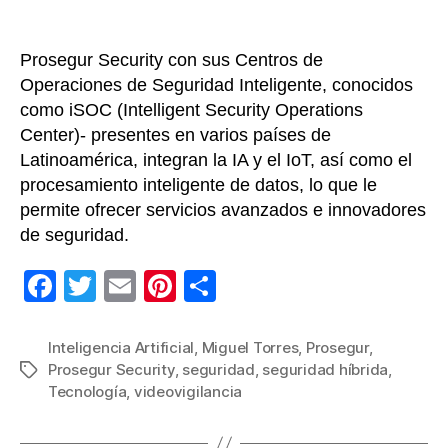
Prosegur Security con sus Centros de
Operaciones de Seguridad Inteligente, conocidos
como iSOC (Intelligent Security Operations
Center)- presentes en varios países de
Latinoamérica, integran la IA y el IoT, así como el
procesamiento inteligente de datos, lo que le
permite ofrecer servicios avanzados e innovadores
de seguridad.
F
T
E
Pi
C
a
wi
m
nt
o
c
tt
ail
er
m
Inteligencia Artificial
,
Miguel Torres
,
Prosegur
,
Prosegur Security
,
seguridad
,
seguridad híbrida
,
Etiquetas
e
er
e
p
Tecnología
,
videovigilancia
b
st
ar
o
tir