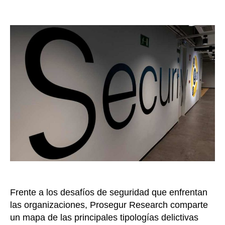
Cono
de
ó
las
la
g
cinco
entrada
i
amen
c
más
a
comu
s
de
q
la
u
delin
e
organ
r
actua
e
d
e
f
i
n
e
Frente a los desafíos de seguridad que enfrentan
n
las organizaciones, Prosegur Research comparte
e
un mapa de las principales tipologías delictivas
l