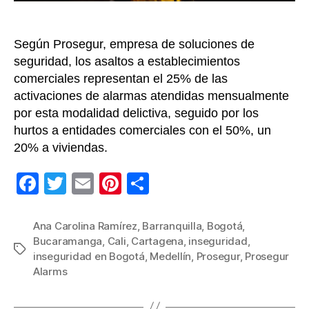
el
cos
Según Prosegur, empresa de soluciones de
de
vid
seguridad, los asaltos a establecimientos
comerciales representan el 25% de las
activaciones de alarmas atendidas mensualmente
por esta modalidad delictiva, seguido por los
hurtos a entidades comerciales con el 50%, un
20% a viviendas.
F
T
E
Pi
C
a
wi
m
nt
o
c
tt
ail
er
m
Ana Carolina Ramírez
,
Barranquilla
,
Bogotá
,
Bucaramanga
,
Cali
,
Cartagena
,
inseguridad
,
e
er
e
p
Etiquetas
inseguridad en Bogotá
,
Medellín
,
Prosegur
,
Prosegur
b
st
ar
Alarms
o
tir