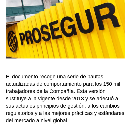
pot
en
el
nu
Có
Éti
de
Pro
El documento recoge una serie de pautas
actualizadas de comportamiento para los 150 mil
trabajadores de la Compañía. Esta versión
sustituye a la vigente desde 2013 y se adecuó a
sus actuales principios de gestión, a los cambios
regulatorios y a las mejores prácticas y estándares
del mercado a nivel global.