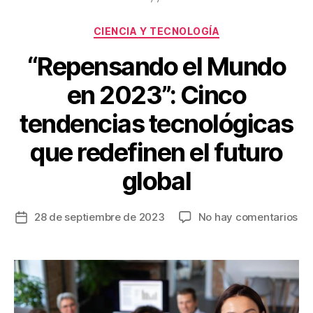
o
Categorías
CIENCIA Y TECNOLOGÍA
k
“Repensando el Mundo
en 2023”: Cinco
tendencias tecnológicas
que redefinen el futuro
global
en
28 de septiembre de 2023
No hay comentarios
Fecha
“
de
R
la
e
entrada
p
e
n