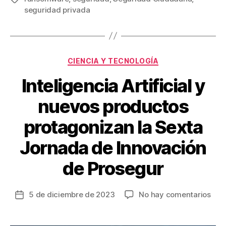
e
er
e
p
seguridad privada
b
st
ar
o
tir
o
Categorías
CIENCIA Y TECNOLOGÍA
k
Inteligencia Artificial y
nuevos productos
protagonizan la Sexta
Jornada de Innovación
de Prosegur
en
5 de diciembre de 2023
No hay comentarios
Fecha
Inte
de
Artif
la