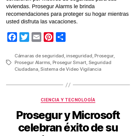
viviendas. Prosegur Alarms le brinda
recomendaciones para proteger su hogar mientras
usted disfruta las vacaciones.
F
T
E
Pi
C
a
wi
m
nt
o
c
tt
ail
er
m
Cámaras de seguridad
,
inseguridad
,
Prosegur
,
Prosegur Alarms
,
Prosegur Smart
,
Seguridad
Etiquetas
e
er
e
p
Ciudadana
,
Sistema de Video Vigilancia
b
st
ar
o
tir
o
Categorías
CIENCIA Y TECNOLOGÍA
k
Prosegur y Microsoft
celebran éxito de su