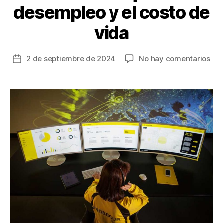
desempleo y el costo de
vida
en
2 de septiembre de 2024
No hay comentarios
Fecha
A
de
los
la
col
entrada
les
pre
má
la
ins
en
las
ciu
qu
el
des
y