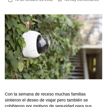
Deje
de
atrá
la
el
entrada
temo
de
“la
casa
sola”,
siga
esto
tips
de
segu
y
viaje
tranq
Con la semana de receso muchas familias
sintieron el deseo de viajar pero también se
cohibieron por motivos de seguridad para sus