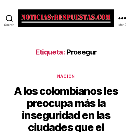
Search
Menú
Noticias
y
Respuestas
Etiqueta:
Prosegur
Categorías
NACIÓN
A los colombianos les
preocupa más la
inseguridad en las
ciudades que el