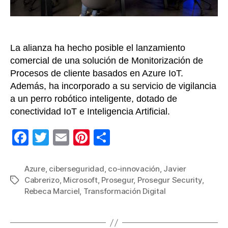
la
co-
innov
La alianza ha hecho posible el lanzamiento
comercial de una solución de Monitorización de
Procesos de cliente basados en Azure IoT.
Además, ha incorporado a su servicio de vigilancia
a un perro robótico inteligente, dotado de
conectividad IoT e Inteligencia Artificial.
F
T
E
Pi
C
a
wi
m
nt
o
c
tt
ail
er
m
Azure
,
ciberseguridad
,
co-innovación
,
Javier
Cabrerizo
,
Microsoft
,
Prosegur
,
Prosegur Security
,
Etiquetas
e
er
e
p
Rebeca Marciel
,
Transformación Digital
b
st
ar
o
tir