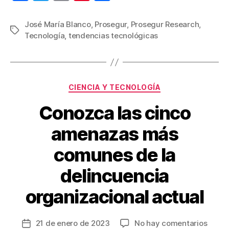
C
a
wi
m
nt
o
i
c
tt
ail
er
m
José María Blanco
,
Prosegur
,
Prosegur Research
,
n
Etiquetas
Tecnología
,
tendencias tecnológicas
c
e
er
e
p
o
b
st
ar
t
o
tir
e
n
Categorías
o
CIENCIA Y TECNOLOGÍA
d
k
e
Conozca las cinco
n
amenazas más
c
i
comunes de la
a
s
delincuencia
t
e
organizacional actual
c
n
o
en
21 de enero de 2023
No hay comentarios
Fecha
l