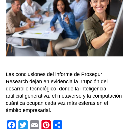
s
a
n
d
o
e
l
M
u
n
d
Las conclusiones del informe de Prosegur
o
e
Research dejan en evidencia la irrupción del
n
desarrollo tecnológico, donde la inteligencia
2
artificial generativa, el metaverso y la computación
0
cuántica ocupan cada vez más esferas en el
2
ámbito empresarial.
3
”
F
T
E
Pi
C
: