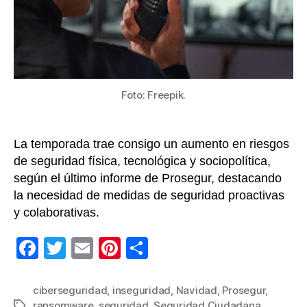
de
año
Foto: Freepik.
La temporada trae consigo un aumento en riesgos
de seguridad física, tecnológica y sociopolítica,
según el último informe de Prosegur, destacando
la necesidad de medidas de seguridad proactivas
y colaborativas.
F
T
E
Pi
C
a
wi
m
nt
o
c
tt
ail
er
m
ciberseguridad
,
inseguridad
,
Navidad
,
Prosegur
,
ransomware
,
seguridad
,
Seguridad Ciudadana
,
Etiquetas