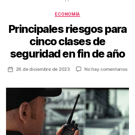
o
k
Categorías
ECONOMÍA
Principales riesgos para
cinco clases de
seguridad en fin de año
en
26 de diciembre de 2023
No hay comentarios
Fecha
Pri
de
rie
la
par
entrada
cin
cla
de
seg
en
fin