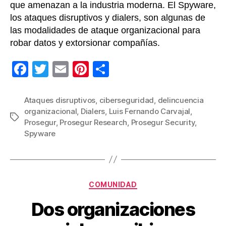
que amenazan a la industria moderna. El Spyware,
f
los ataques disruptivos y dialers, son algunas de
u
t
las modalidades de ataque organizacional para
u
robar datos y extorsionar compañías.
r
o
F
T
E
Pi
C
g
a
wi
m
nt
o
l
o
c
tt
ail
er
m
Ataques disruptivos
,
ciberseguridad
,
delincuencia
b
organizacional
,
Dialers
,
Luis Fernando Carvajal
,
e
er
e
p
Etiquetas
a
Prosegur
,
Prosegur Research
,
Prosegur Security
,
l
b
st
ar
Spyware
o
tir
o
k
Categorías
COMUNIDAD
Dos organizaciones