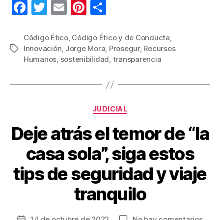
F
T
E
Pi
C
a
wi
m
nt
o
c
tt
ail
er
m
Código Ético
,
Código Ético y de Conducta
,
Innovación
,
Jorge Mora
,
Prosegur
,
Recursos
Etiquetas
e
er
e
p
Humanos
,
sostenibilidad
,
transparencia
b
st
ar
o
tir
o
Categorías
JUDICIAL
k
Deje atrás el temor de “la
casa sola”, siga estos
tips de seguridad y viaje
tranquilo
en
14 de octubre de 2022
No hay comentarios
Fecha