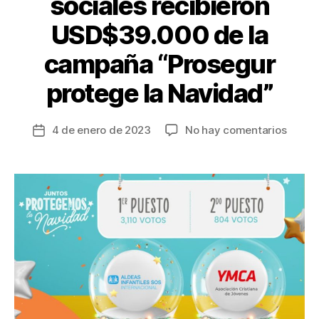
sociales recibieron
USD$39.000 de la
campaña “Prosegur
protege la Navidad”
en
4 de enero de 2023
No hay comentarios
Fecha
Dos
de
organi
la
social
entrada
recibi
USD$3
de
la
camp
“Prose
prote
la
Navid