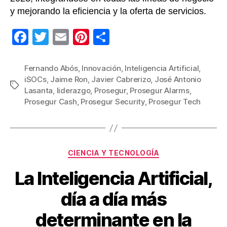
y mejorando la eficiencia y la oferta de servicios.
F
T
E
Pi
C
a
wi
m
nt
o
c
tt
ail
er
m
Fernando Abós
,
Innovación
,
Inteligencia Artificial
,
iSOCs
,
Jaime Ron
,
Javier Cabrerizo
,
José Antonio
e
er
e
p
Etiquetas
Lasanta
,
liderazgo
,
Prosegur
,
Prosegur Alarms
,
b
st
ar
Prosegur Cash
,
Prosegur Security
,
Prosegur Tech
o
tir
o
k
Categorías
CIENCIA Y TECNOLOGÍA
La Inteligencia Artificial,
día a día más
determinante en la