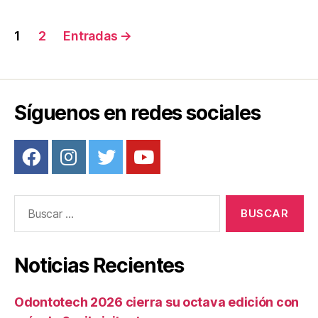
o
Navegación
k
1
2
Entradas
→
de
entradas
Síguenos en redes sociales
Buscar:
Noticias Recientes
Odontotech 2026 cierra su octava edición con