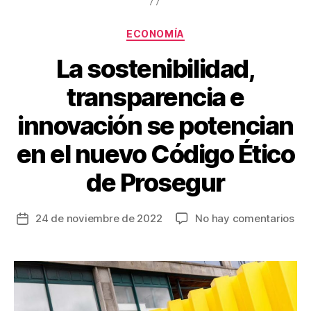
o
k
Categorías
ECONOMÍA
La sostenibilidad,
transparencia e
innovación se potencian
en el nuevo Código Ético
de Prosegur
en
24 de noviembre de 2022
No hay comentarios
Fecha
La
de
sos
la
tra
entrada
e
inn
se