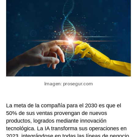
y
entrada
nue
pro
pro
la
Sex
Jor
de
Inno
de
Pro
Imagen: prosegur.com
La meta de la compañía para el 2030 es que el
50% de sus ventas provengan de nuevos
productos, logrados mediante innovación
tecnológica. La IA transforma sus operaciones en
2023, integrándose en todas las líneas de negocio