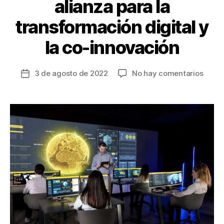
alianza para la
transformación digital y
la co-innovación
en
3 de agosto de 2022
No hay comentarios
Fecha
Prose
de
y
la
Micro
entrada
celeb
éxito
de
su
alian
para
la
trans
digita
y