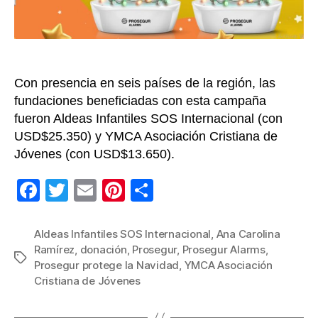
Con presencia en seis países de la región, las
fundaciones beneficiadas con esta campaña
fueron Aldeas Infantiles SOS Internacional (con
USD$25.350) y YMCA Asociación Cristiana de
Jóvenes (con USD$13.650).
F
T
E
Pi
C
a
wi
m
nt
o
c
tt
ail
er
m
Aldeas Infantiles SOS Internacional
,
Ana Carolina
Ramírez
,
donación
,
Prosegur
,
Prosegur Alarms
,
e
er
e
p
Etiquetas
Prosegur protege la Navidad
,
YMCA Asociación
b
st
ar
Cristiana de Jóvenes
o
tir