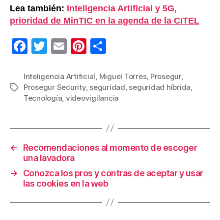
Lea también:
Inteligencia Artificial y 5G,
prioridad de MinTIC en la agenda de la CITEL
F
T
E
Pi
C
a
wi
m
nt
o
c
tt
ail
er
m
Inteligencia Artificial
,
Miguel Torres
,
Prosegur
,
Prosegur Security
,
seguridad
,
seguridad híbrida
,
Etiquetas
e
er
e
p
Tecnología
,
videovigilancia
b
st
ar
o
tir
o
←
Recomendaciones al momento de escoger
k
una lavadora
→
Conozca los pros y contras de aceptar y usar
las cookies en la web