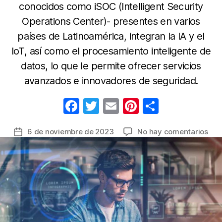
conocidos como iSOC (Intelligent Security
Operations Center)- presentes en varios
países de Latinoamérica, integran la IA y el
IoT, así como el procesamiento inteligente de
datos, lo que le permite ofrecer servicios
avanzados e innovadores de seguridad.
F
T
E
Pi
C
a
w
m
nt
o
en
6 de noviembre de 2023
No hay comentarios
Fecha
c
itt
ail
er
m
La
de
e
er
e
p
Inte
la
Artif
b
st
ar
entrada
día
o
tir
a
o
día
má
k
det