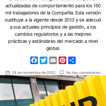
actualizadas de comportamiento para los 150
mil trabajadores de la Compañía. Esta versión
sustituye a la vigente desde 2013 y se adecuó
a sus actuales principios de gestión, a los
cambios regulatorios y a las mejores
prácticas y estándares del mercado a nivel
global.
F
T
E
Pi
C
a
w
m
nt
o
en
24 de noviembre de 2022
No hay comentarios
Fecha
c
itt
ail
er
m
La
de
e
er
e
p
sos
la
tra
b
st
ar
entrada
e
o
tir
inn
o
se