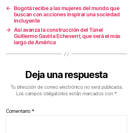
o
←
Bogotá recibe a las mujeres del mundo que
k
buscan con acciones inspirar una sociedad
incluyente
→
Así avanza la construcción del Túnel
Guillermo Gaviria Echeverri, que será el más
largo de América
Deja una respuesta
Tu dirección de correo electrónico no será publicada.
Los campos obligatorios están marcados con
*
Comentario
*