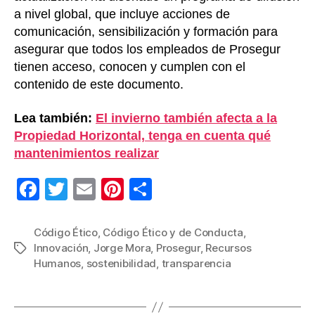
a nivel global, que incluye acciones de
comunicación, sensibilización y formación para
asegurar que todos los empleados de Prosegur
tienen acceso, conocen y cumplen con el
contenido de este documento.
Lea también:
El invierno también afecta a la
Propiedad Horizontal, tenga en cuenta qué
mantenimientos realizar
F
T
E
Pi
C
a
wi
m
nt
o
c
tt
ail
er
m
Código Ético
,
Código Ético y de Conducta
,
Innovación
,
Jorge Mora
,
Prosegur
,
Recursos
Etiquetas
e
er
e
p
Humanos
,
sostenibilidad
,
transparencia
b
st
ar
o
tir