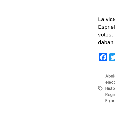
La vic
Esprie
votos,
daban 
F
a
c
Abela
e
elec
b
Histó
Etiqueta
Regis
o
Faja
o
k