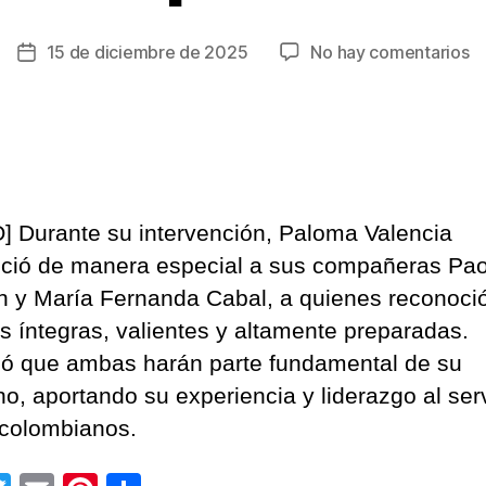
e
15 de diciembre de 2025
No hay comentarios
Fecha
El
de
C
la
D
entrada
el
a
P
] Durante su intervención, Paloma Valencia
Va
c
ció de manera especial a sus compañeras Pao
ca
n y María Fernanda Cabal, a quienes reconoc
of
s íntegras, valientes y altamente preparadas.
a
ó que ambas harán parte fundamental de su
la
Pr
no, aportando su experiencia y liderazgo al ser
d
 colombianos.
la
Re