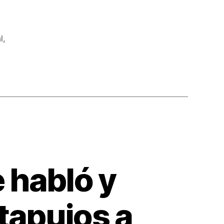
l
,
 habló y
 tapujos a