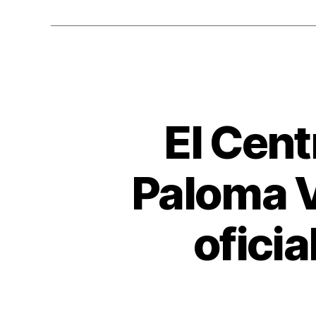
El Cent
Paloma V
oficia