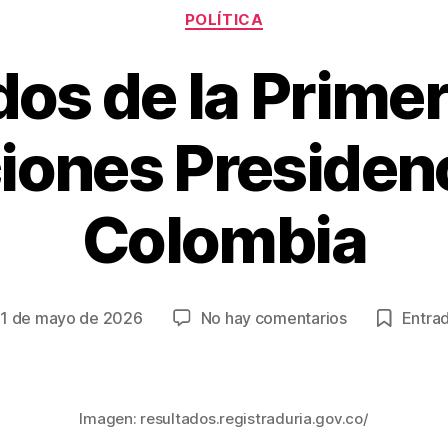
Categorías
POLÍTICA
os de la Prime
iones Presiden
Colombia
en
1 de mayo de 2026
No hay comentarios
Entrad
ha
Resultados
de
la
rada
Primera
Imagen: resultados.registraduria.gov.co/
Vuelta