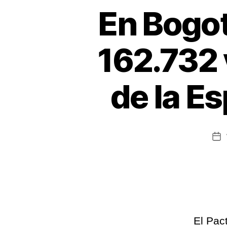
En Bogo
162.732
de la E
Fe
de
la
en
El Pac