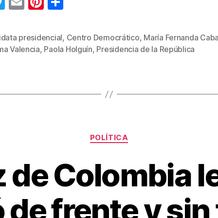
T
E
Pi
C
wi
m
nt
o
tt
ail
er
m
data presidencial
,
Centro Democrático
,
María Fernanda Caba
s
er
e
p
ma Valencia
,
Paola Holguín
,
Presidencia de la República
st
ar
tir
Categorías
POLÍTICA
z de Colombia le
de frente y sin