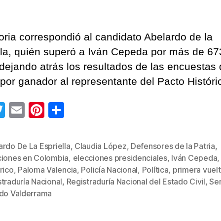
de
Elecciones
Presidenciale
toria correspondió al candidato Abelardo de la
en
lla, quién superó a Iván Cepeda por más de 67
Colombia
 dejando atrás los resultados de las encuestas
por ganador al representante del Pacto Históri
T
E
Pi
C
wi
m
nt
o
tt
ail
er
m
rdo De La Espriella
,
Claudia López
,
Defensores de la Patria
,
er
e
p
ciones en Colombia
,
elecciones presidenciales
,
Iván Cepeda
st
ar
rico
,
Paloma Valencia
,
Policía Nacional
,
Política
,
primera vuel
s
traduría Nacional
,
Registraduría Nacional del Estado Civil
,
Se
tir
rdo Valderrama