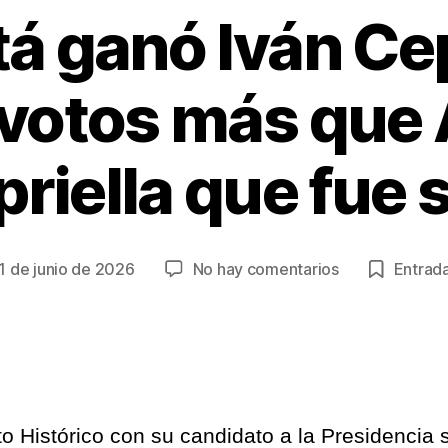
tá ganó Iván Ce
 votos más que 
spriella que fue
en
1 de junio de 2026
No hay comentarios
Entrada
cha
En
Bogotá
ganó
trada
Iván
Cepeda
con
to Histórico con su candidato a la Presidencia
162.732