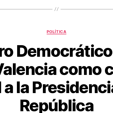
Categorías
POLÍTICA
ro Democrático 
alencia como 
l a la Presidenci
República