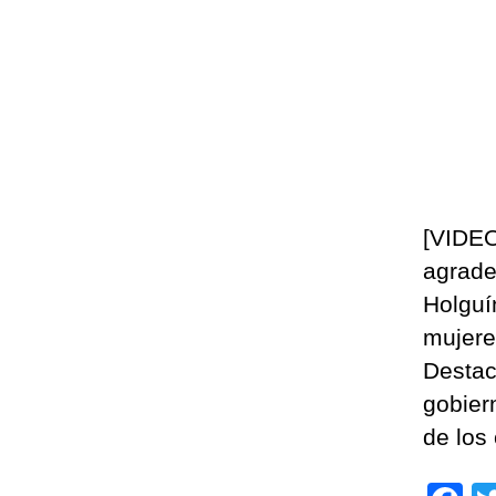
[VIDEO
agrade
Holguí
mujere
Destac
gobier
de los