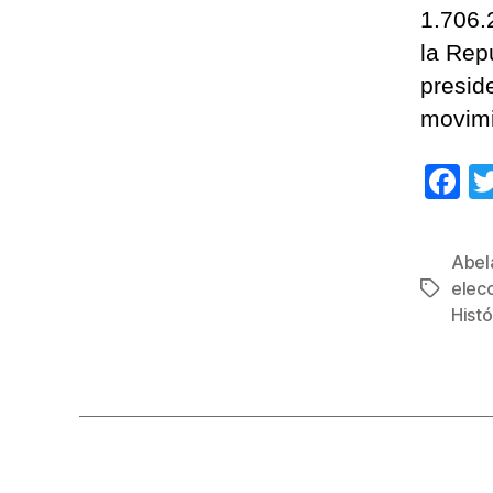
1.706.
la Rep
presid
movimi
F
a
c
Abela
e
elec
Etiqueta
b
Histó
o
o
k