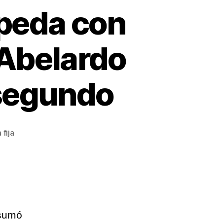
peda con
Abelardo
 segundo
 fija
 sumó