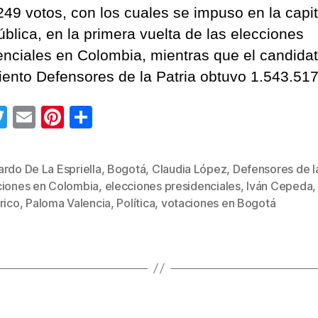
votos
249 votos, con los cuales se impuso en la capit
más
ública, en la primera vuelta de las elecciones
que
enciales en Colombia, mientras que el candidat
Abelardo
ento Defensores de la Patria obtuvo 1.543.517
de
la
Espriella
T
E
Pi
C
que
wi
m
nt
o
fue
tt
ail
er
m
segundo
rdo De La Espriella
,
Bogotá
,
Claudia López
,
Defensores de la
er
e
p
ciones en Colombia
,
elecciones presidenciales
,
Iván Cepeda
s
st
ar
rico
,
Paloma Valencia
,
Política
,
votaciones en Bogotá
tir