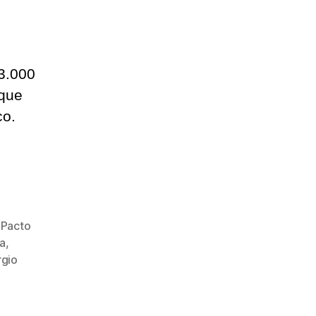
s
3.000
 que
co.
,
Pacto
ta
,
rgio