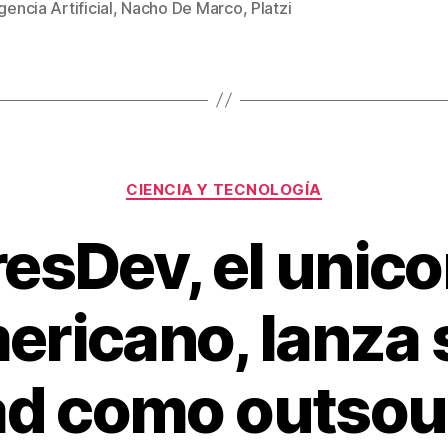
er
e
p
igencia Artificial
,
Nacho De Marco
,
Platzi
st
ar
tir
Categorías
CIENCIA Y TECNOLOGÍA
resDev, el unico
ericano, lanza
ad como outsou