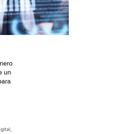
énero
e un
para
igital
,