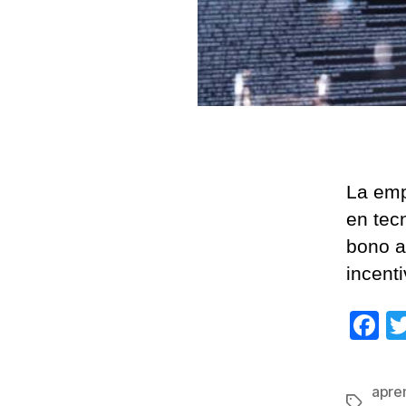
La emp
en tec
bono a
incent
F
a
c
apre
Etiqueta