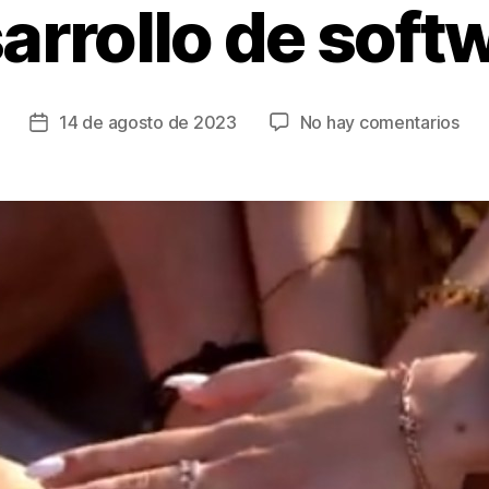
arrollo de soft
en
14 de agosto de 2023
No hay comentarios
Fecha
Bai
de
el
la
uni
entrada
lat
lan
su
nue
ide
co
out
de
des
de
sof