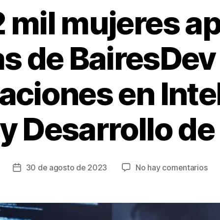
 mil mujeres ap
s de BairesDev
aciones en Inte
l y Desarrollo d
en
30 de agosto de 2023
No hay comentarios
Fecha
Má
de
de
la
2
entrada
mil