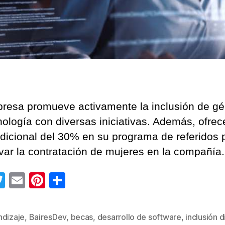
resa promueve activamente la inclusión de g
nología con diversas iniciativas. Además, ofrec
dicional del 30% en su programa de referidos 
ivar la contratación de mujeres en la compañía.
T
E
Pi
C
wi
m
nt
o
tt
ail
er
m
ndizaje
,
BairesDev
,
becas
,
desarrollo de software
,
inclusión d
s