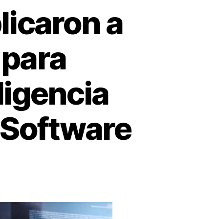
licaron a
 para
ligencia
e Software
s