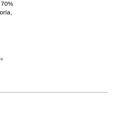
, 70%
oría,
De