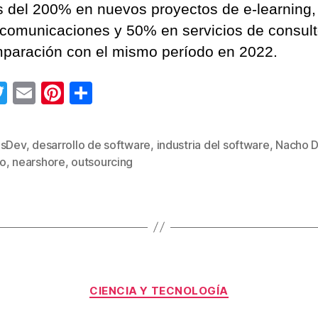
 del 200% en nuevos proyectos de e-learning
ecomunicaciones y 50% en servicios de consult
paración con el mismo período en 2022.
T
E
Pi
C
wi
m
nt
o
tt
ail
er
m
esDev
,
desarrollo de software
,
industria del software
,
Nacho 
s
er
e
p
o
,
nearshore
,
outsourcing
st
ar
tir
Categorías
CIENCIA Y TECNOLOGÍA