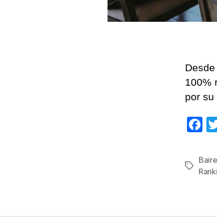
Desde 
100% r
por su 
F
a
c
Bair
Etiqueta
e
Rank
b
o