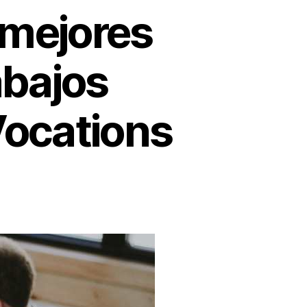
 mejores
abajos
Vocations