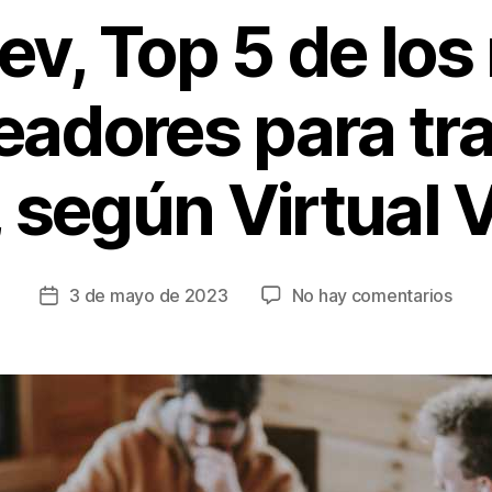
ev, Top 5 de los
adores para tr
 según Virtual 
en
3 de mayo de 2023
No hay comentarios
Fecha
B
de
a
la
i
entrada
r
e
s
D