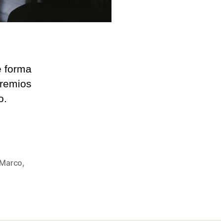
e forma
premios
o.
 Marco
,