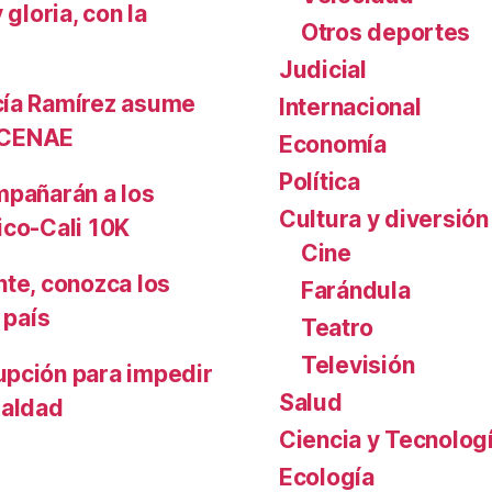
gloria, con la
i
Otros deportes
r
t
Judicial
u
cía Ramírez asume
Internacional
a
l CENAE
Economía
l
V
Política
mpañarán a los
o
Cultura y diversión
c
ico-Cali 10K
a
Cine
t
nte, conozca los
Farándula
i
 país
Teatro
o
n
Televisión
upción para impedir
s
Salud
ualdad
Ciencia y Tecnolog
Ecología