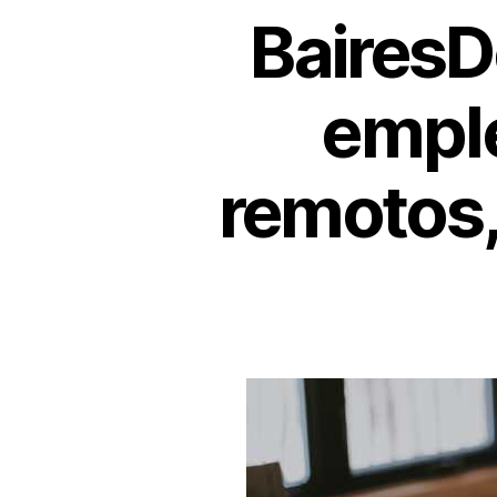
BairesD
emple
remotos,