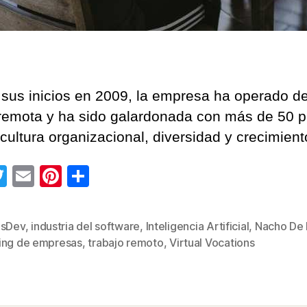
e
m
p
l
e
sus inicios en 2009, la empresa ha operado d
a
d
emota y ha sido galardonada con más de 50 
o
cultura organizacional, diversidad y crecimient
r
e
T
E
Pi
C
s
wi
m
nt
o
p
a
tt
ail
er
m
esDev
,
industria del software
,
Inteligencia Artificial
,
Nacho De
r
s
er
e
p
ing de empresas
,
trabajo remoto
,
Virtual Vocations
a
st
ar
t
r
tir
a