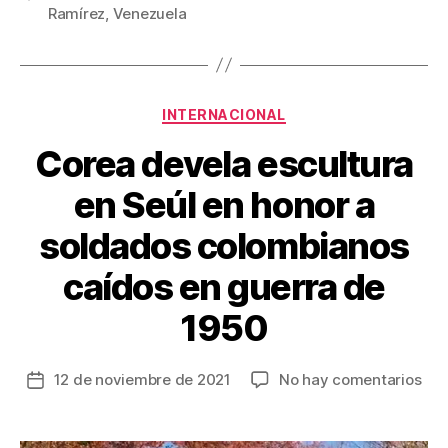
e
er
e
p
Ramírez
,
Venezuela
b
st
ar
o
tir
o
Categorías
INTERNACIONAL
k
Corea devela escultura
en Seúl en honor a
soldados colombianos
caídos en guerra de
1950
en
12 de noviembre de 2021
No hay comentarios
Fecha
Cor
de
dev
la
esc
entrada