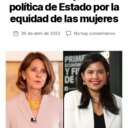
política de Estado por la
equidad de las mujeres
en
26 de abril de 2022
No hay comentarios
Fecha
Gobie
de
aprue
la
polític
entrada
de
Estad
por
la
equid
de
las
mujer