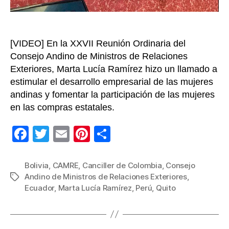
del
CAMR
en
[VIDEO] En la XXVII Reunión Ordinaria del
Quito
Consejo Andino de Ministros de Relaciones
Exteriores, Marta Lucía Ramírez hizo un llamado a
estimular el desarrollo empresarial de las mujeres
andinas y fomentar la participación de las mujeres
en las compras estatales.
F
T
E
Pi
C
a
wi
m
nt
o
c
tt
ail
er
m
Bolivia
,
CAMRE
,
Canciller de Colombia
,
Consejo
Andino de Ministros de Relaciones Exteriores
,
Etiquetas
e
er
e
p
Ecuador
,
Marta Lucía Ramírez
,
Perú
,
Quito
b
st
ar
o
tir