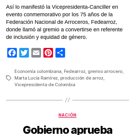
Ramír
Así lo manifestó la Vicepresidenta-Canciller en
evento conmemorativo por los 75 años de la
Federación Nacional de Arroceros, Fedearroz,
donde llamó al gremio a convertirse en referente
de inclusión y equidad de género.
F
T
E
Pi
C
a
wi
m
nt
o
c
tt
ail
er
m
Economía colombiana
,
Fedearroz
,
gremio arrocero
,
Marta Lucía Ramírez
,
producción de arroz
,
Etiquetas
e
er
e
p
Vicepresidenta de Colombia
b
st
ar
o
tir
o
Categorías
NACIÓN
k
Gobierno aprueba