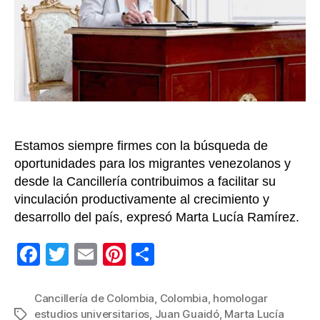
Ven
pod
hom
en
Col
Estamos siempre firmes con la búsqueda de
oportunidades para los migrantes venezolanos y
desde la Cancillería contribuimos a facilitar su
vinculación productivamente al crecimiento y
desarrollo del país, expresó Marta Lucía Ramírez.
F
T
E
Pi
C
a
wi
m
nt
o
c
tt
ail
er
m
Cancillería de Colombia
,
Colombia
,
homologar
estudios universitarios
,
Juan Guaidó
,
Marta Lucía
Etiquetas