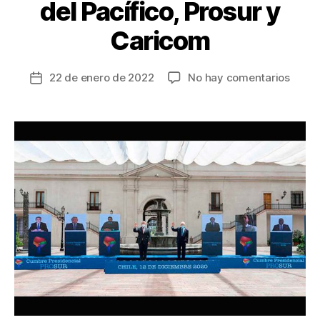
del Pacífico, Prosur y
Caricom
en
22 de enero de 2022
No hay comentarios
Fecha
Próxi
de
sema
la
de
entrada
Cumbr
Colom
será
anfitr
de
la
Alian
del
Pacífi
Prosu
y
Caric