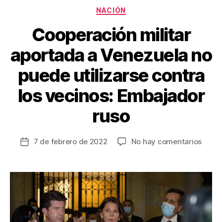
o
Categorías
NACIÓN
k
Cooperación militar
aportada a Venezuela no
puede utilizarse contra
los vecinos: Embajador
ruso
en
7 de febrero de 2022
No hay comentarios
Fecha
Coope
de
milita
la
aport
entrada
a
Venez
no
pued