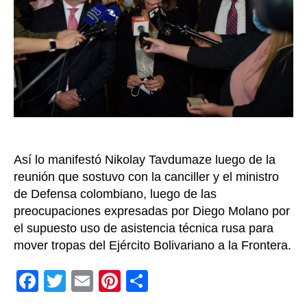
utiliz
contr
los
vecin
Emba
ruso
Así lo manifestó Nikolay Tavdumaze luego de la
reunión que sostuvo con la canciller y el ministro
de Defensa colombiano, luego de las
preocupaciones expresadas por Diego Molano por
el supuesto uso de asistencia técnica rusa para
mover tropas del Ejército Bolivariano a la Frontera.
F
T
E
Pi
C
a
wi
m
nt
o