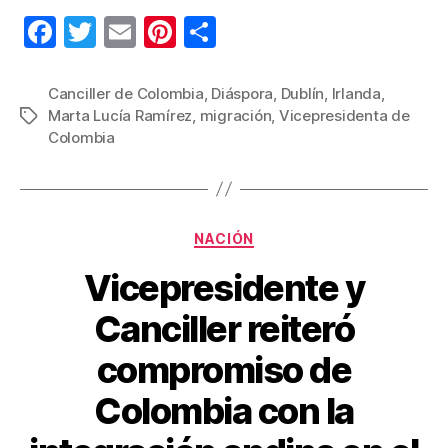
F
T
E
Pi
C
a
wi
m
nt
o
c
tt
ail
er
m
Canciller de Colombia
,
Diáspora
,
Dublín
,
Irlanda
,
Marta Lucía Ramírez
,
migración
,
Vicepresidenta de
Etiquetas
e
er
e
p
Colombia
b
st
ar
o
tir
o
Categorías
NACIÓN
k
Vicepresidente y
Canciller reiteró
compromiso de
Colombia con la