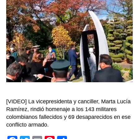
en
Seú
en
hon
a
sol
col
caí
en
gue
de
195
[VIDEO] La vicepresidenta y canciller, Marta Lucía
Ramírez, rindió homenaje a los 143 militares
colombianos fallecidos y 69 desaparecidos en ese
conflicto armado.