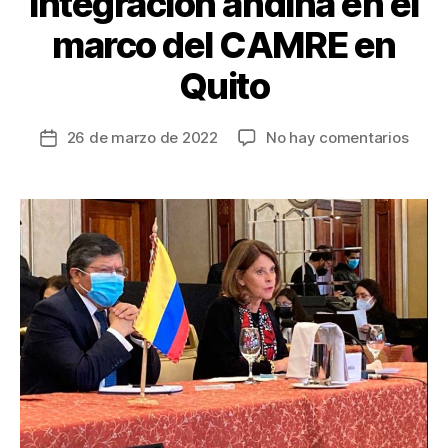
integración andina en el
marco del CAMRE en
Quito
en
26 de marzo de 2022
No hay comentarios
Fecha
Vicep
de
y
la
Canci
entrada
reiter
comp
de
Colo
con
la
integ
andin
en
el
marc