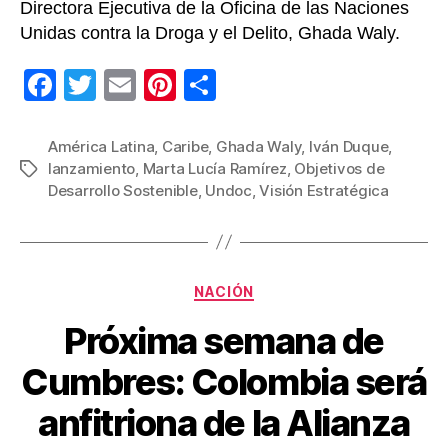
Directora Ejecutiva de la Oficina de las Naciones
Unidas contra la Droga y el Delito, Ghada Waly.
F
T
E
Pi
C
a
wi
m
nt
o
c
tt
ail
er
m
América Latina
,
Caribe
,
Ghada Waly
,
Iván Duque
,
lanzamiento
,
Marta Lucía Ramírez
,
Objetivos de
Etiquetas
e
er
e
p
Desarrollo Sostenible
,
Undoc
,
Visión Estratégica
b
st
ar
o
tir
o
Categorías
NACIÓN
k
Próxima semana de
Cumbres: Colombia será
anfitriona de la Alianza