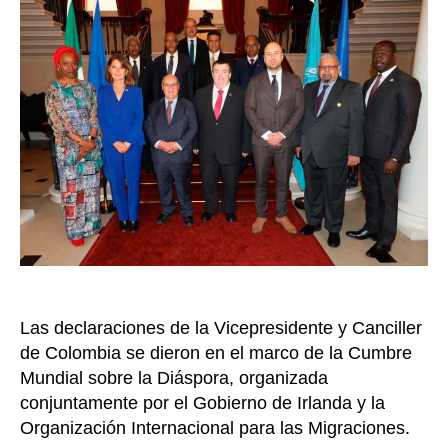
cuente
con
un
recurs
per
cápita
de
cooper
Marta
Lucía
Ramíre
Las declaraciones de la Vicepresidente y Canciller
de Colombia se dieron en el marco de la Cumbre
Mundial sobre la Diáspora, organizada
conjuntamente por el Gobierno de Irlanda y la
Organización Internacional para las Migraciones.