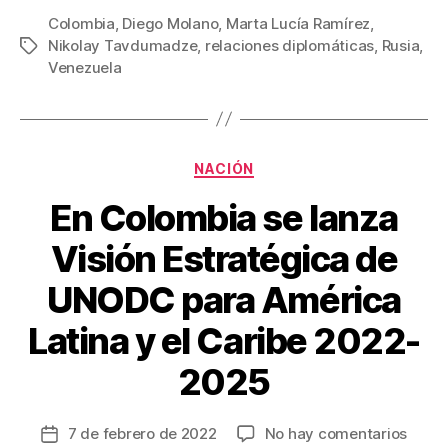
c
tt
ail
er
m
Colombia
,
Diego Molano
,
Marta Lucía Ramírez
,
Nikolay Tavdumadze
,
relaciones diplomáticas
,
Rusia
,
Etiquetas
e
er
e
p
Venezuela
b
st
ar
o
tir
o
Categorías
NACIÓN
k
En Colombia se lanza
Visión Estratégica de
UNODC para América
Latina y el Caribe 2022-
2025
en
7 de febrero de 2022
No hay comentarios
Fecha