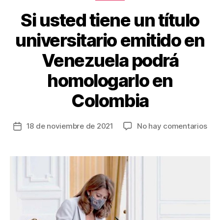
k
Si usted tiene un título
universitario emitido en
Venezuela podrá
homologarlo en
Colombia
en
18 de noviembre de 2021
No hay comentarios
Fecha
Si
de
ust
la
tie
entrada
un
títu
univ
emi
en