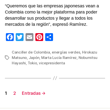
“Queremos que las empresas japonesas vean a
Colombia como la mejor plataforma para poder
desarrollar sus productos y llegar a todos los
mercados de la región”, expresó Ramírez.
F
T
E
Pi
C
a
wi
m
nt
o
c
tt
ail
er
m
Canciller de Colombia
,
energías verdes
,
Hirokazu
Matsuno
,
Japón
,
Marta Lucía Ramírez
,
Nobumitsu
Etiquetas
e
er
e
p
Hayashi
,
Tokio
,
vicepresidenta
b
st
ar
o
tir
o
Navegación
k
1
2
Entradas
→
de