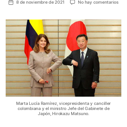
en
8 de noviembre de 2021
No hay comentarios
Fecha
Vice
de
Mar
la
Lucí
entrada
Ram
bus
en
Toki
fina
par
pro
de
ener
ver
Marta Lucía Ramírez, vicepresidenta y canciller
colombiana y el ministro Jefe del Gabinete de
Japón, Hirokazu Matsuno.