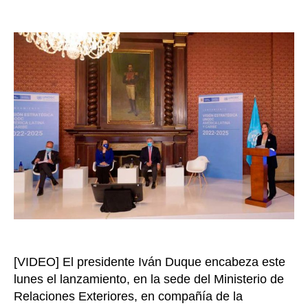
En
de
Colo
la
se
entrada
lanza
Visió
Estra
de
UNO
para
Amér
Latin
y
el
Carib
2022
2025
[VIDEO] El presidente Iván Duque encabeza este
lunes el lanzamiento, en la sede del Ministerio de
Relaciones Exteriores, en compañía de la