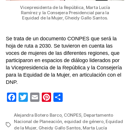
Vicepresidenta de la República, Marta Lucía
Ramírez y la Consejera Presidencial para la
Equidad de la Mujer, Gheidy Gallo Santos.
Se trata de un documento CONPES que será la
hoja de ruta a 2030. Se tuvieron en cuenta las
voces de mujeres de las diferentes regiones, que
participaron en espacios de diálogo liderados por
la Vicepresidencia de la República y la Consejería
para la Equidad de la Mujer, en articulación con el
DNP.
F
T
E
Pi
C
a
wi
m
nt
o
c
tt
ail
er
m
Alejandra Botero Barco
,
CONPES
,
Departamento
Nacional de Planeación
,
equidad de género
,
Equidad
e
er
e
p
Etiquetas
de la Mujer
,
Gheidy Gallo Santos
,
Marta Lucía