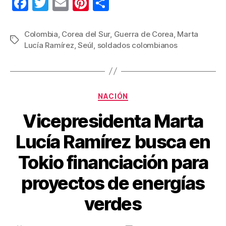
F
T
E
Pi
C
a
wi
m
nt
o
c
tt
ail
er
m
Colombia
,
Corea del Sur
,
Guerra de Corea
,
Marta
Etiquetas
Lucía Ramírez
,
Seúl
,
soldados colombianos
e
er
e
p
b
st
ar
o
tir
Categorías
o
NACIÓN
k
Vicepresidenta Marta
Lucía Ramírez busca en
Tokio financiación para
proyectos de energías
verdes