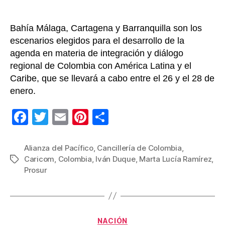
Bahía Málaga, Cartagena y Barranquilla son los
escenarios elegidos para el desarrollo de la
agenda en materia de integración y diálogo
regional de Colombia con América Latina y el
Caribe, que se llevará a cabo entre el 26 y el 28 de
enero.
F
T
E
Pi
C
a
wi
m
nt
o
c
tt
ail
er
m
Alianza del Pacífico
,
Cancillería de Colombia
,
Caricom
,
Colombia
,
Iván Duque
,
Marta Lucía Ramírez
,
Etiquetas
e
er
e
p
Prosur
b
st
ar
o
tir
o
Categorías
NACIÓN