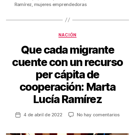
b
st
ar
Ramírez
,
mujeres emprendedoras
o
tir
o
k
Categorías
NACIÓN
Que cada migrante
cuente con un recurso
per cápita de
cooperación: Marta
Lucía Ramírez
en
4 de abril de 2022
No hay comentarios
Fecha
Que
de
cada
la
migran
entrada