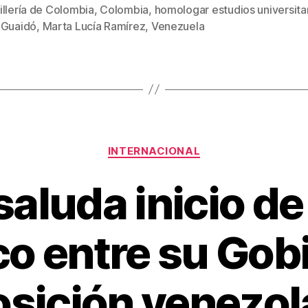
tt
ail
er
m
llería de Colombia
,
Colombia
,
homologar estudios universita
s
er
e
p
 Guaidó
,
Marta Lucía Ramírez
,
Venezuela
st
ar
tir
Categorías
INTERNACIONAL
aluda inicio de
o entre su Gobi
sición venezo