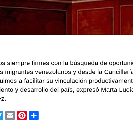
s siempre firmes con la búsqueda de oportun
os migrantes venezolanos y desde la Cancillerí
buimos a facilitar su vinculación productivament
iento y desarrollo del país, expresó Marta Lucí
z.
T
E
Pi
C
wi
m
nt
o