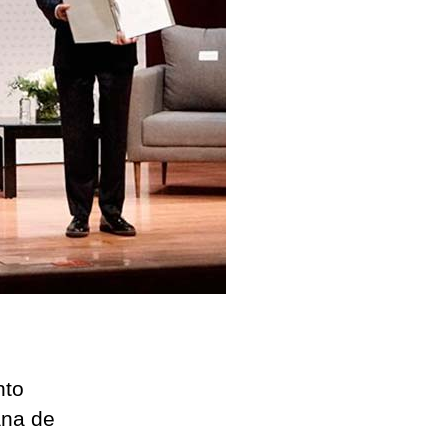
nto
ana de