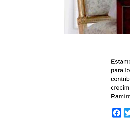
Estamo
para l
contri
crecim
Ramíre
F
a