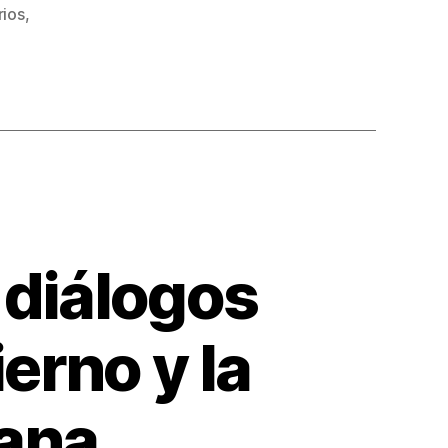
rios
,
 diálogos
erno y la
lana