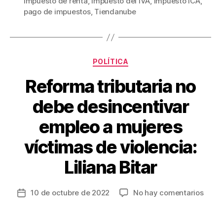
impuesto de renta
,
Impuesto del IVA
,
Impuesto ICA
,
b
st
ar
pago de impuestos
,
Tiendanube
o
tir
o
k
Categorías
POLÍTICA
Reforma tributaria no
debe desincentivar
empleo a mujeres
víctimas de violencia:
Liliana Bitar
en
10 de octubre de 2022
No hay comentarios
Fecha
Refo
de
tribu
la