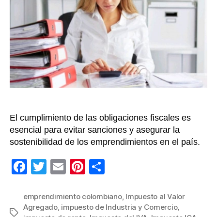
pri
im
qu
de
pa
un
em
en
Co
El cumplimiento de las obligaciones fiscales es
esencial para evitar sanciones y asegurar la
sostenibilidad de los emprendimientos en el país.
F
T
E
Pi
C
a
wi
m
nt
o
c
tt
ail
er
m
emprendimiento colombiano
,
Impuesto al Valor
Agregado
,
impuesto de Industria y Comercio
,
e
er
e
p
Etiquetas