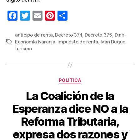
F
T
E
Pi
C
a
wi
m
nt
o
c
tt
ail
er
m
anticipo de renta
,
Decreto 374
,
Decreto 375
,
Dian
,
Economía Naranja
,
impuesto de renta
,
Iván Duque
,
Etiquetas
e
er
e
p
turismo
b
st
ar
o
tir
o
Categorías
POLÍTICA
k
La Coalición de la
Esperanza dice NO a la
Reforma Tributaria,
expresa dos razones y