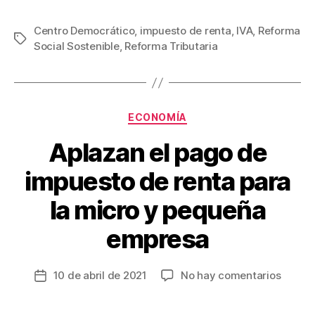
a
wi
m
nt
o
c
tt
ail
er
m
Centro Democrático
,
impuesto de renta
,
IVA
,
Reforma
Etiquetas
Social Sostenible
,
Reforma Tributaria
e
er
e
p
b
st
ar
o
tir
Categorías
o
ECONOMÍA
k
Aplazan el pago de
impuesto de renta para
la micro y pequeña
empresa
en
10 de abril de 2021
No hay comentarios
Fecha
Aplaza
de
el
la