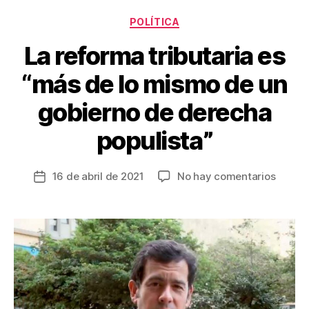
o
tir
Categorías
o
POLÍTICA
k
La reforma tributaria es
“más de lo mismo de un
gobierno de derecha
populista”
en
16 de abril de 2021
No hay comentarios
Fecha
La
de
reform
la
tributa
entrada
es
“más
de
lo
mismo