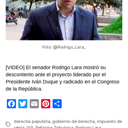
de
un
gobier
de
derec
populis
Foto: @Rodrigo_Lara_
[VIDEO] El senador Rodrigo Lara mostró su
descontento ante el proyecto liderado por el
Presidente Iván Duque y radicado en el Congreso
de la República.
F
T
E
Pi
C
a
wi
m
nt
o
c
tt
ail
er
m
derecha populista
,
gobierno de derecha
,
impuesto de
Etiquetas
renta
,
IVA
,
Reforma Tributaria
,
Rodrigo Lara