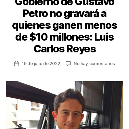
Gobierno de Gustavo
Petro no gravará a
quienes ganen menos
de $10 millones: Luis
Carlos Reyes
en
19 de julio de 2022
No hay comentarios
Fecha
Gobier
de
de
la
Gusta
entrada
Petro
no
gravar
a
quiene
ganen
menos