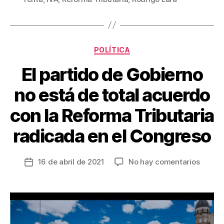
e
er
e
p
b
st
ar
o
tir
Categorías
o
POLÍTICA
k
El partido de Gobierno
no está de total acuerdo
con la Reforma Tributaria
radicada en el Congreso
en
16 de abril de 2021
No hay comentarios
Fecha
El
de
partid
la
de
entrada
Gobier
no