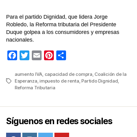
Para el partido Dignidad, que lidera Jorge
Robledo, la Reforma tributaria del Presidente
Duque golpea a los consumidores y empresas
nacionales.
F
T
E
Pi
C
a
wi
m
nt
o
c
tt
ail
er
m
aumento IVA
,
capacidad de compra
,
Coalición de la
Esperanza
,
impuesto de renta
,
Partido Dignidad
,
Etiquetas
e
er
e
p
Reforma Tributaria
b
st
ar
o
tir
o
Síguenos en redes sociales
k