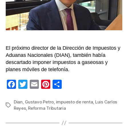
de
$10
millone
Luis
Carlos
Reyes
El próximo director de la Dirección de Impuestos y
Aduanas Nacionales (DIAN), también había
descartado imponer impuestos a gaseosas y
planes móviles de telefonía.
F
T
E
Pi
C
a
wi
m
nt
o
c
tt
ail
er
m
Dian
,
Gustavo Petro
,
impuesto de renta
,
Luis Carlos
Etiquetas
Reyes
,
Reforma Tributaria
e
er
e
p
b
st
ar