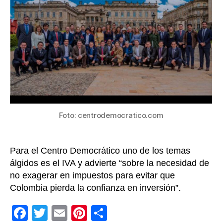
está
de
total
acuer
con
la
Refor
Tributa
radica
en
el
Foto: centrodemocratico.com
Congr
Para el Centro Democrático uno de los temas
álgidos es el IVA y advierte “sobre la necesidad de
no exagerar en impuestos para evitar que
Colombia pierda la confianza en inversión”.
F
T
E
Pi
C