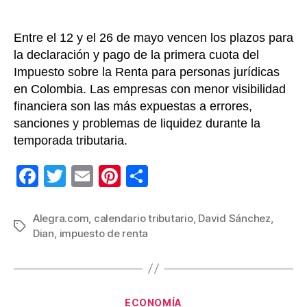
para
empr
en
Entre el 12 y el 26 de mayo vencen los plazos para
Colom
la declaración y pago de la primera cuota del
Impuesto sobre la Renta para personas jurídicas
en Colombia. Las empresas con menor visibilidad
financiera son las más expuestas a errores,
sanciones y problemas de liquidez durante la
temporada tributaria.
F
T
E
Pi
C
a
wi
m
nt
o
c
tt
ail
er
m
Alegra.com
,
calendario tributario
,
David Sánchez
,
Etiquetas
Dian
,
impuesto de renta
e
er
e
p
b
st
ar
o
tir
Categorías
ECONOMÍA