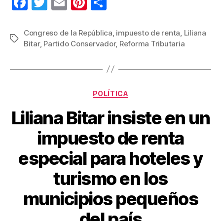
F
T
E
Pi
C
a
wi
m
nt
o
c
tt
ail
er
m
Congreso de la República
,
impuesto de renta
,
Liliana
Etiquetas
Bitar
,
Partido Conservador
,
Reforma Tributaria
e
er
e
p
b
st
ar
o
tir
Categorías
o
POLÍTICA
k
Liliana Bitar insiste en un
impuesto de renta
especial para hoteles y
turismo en los
municipios pequeños
del país