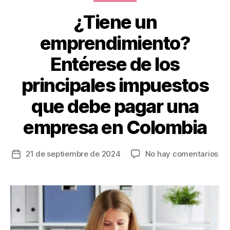
o
k
¿Tiene un
emprendimiento?
Entérese de los
principales impuestos
que debe pagar una
empresa en Colombia
en
21 de septiembre de 2024
No hay comentarios
Fecha
¿Ti
de
un
la
em
entrada
Ent
de
los