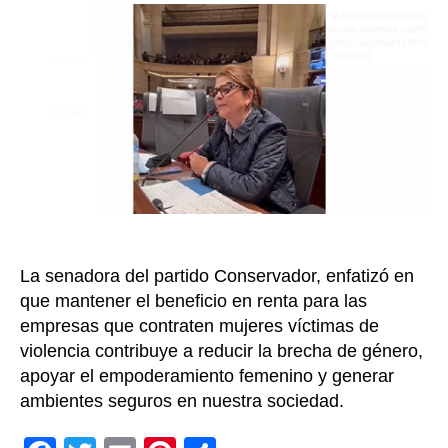
no
entrada
debe
desi
empl
a
muje
víct
de
viole
Lilia
Bitar
La senadora del partido Conservador, enfatizó en
que mantener el beneficio en renta para las
empresas que contraten mujeres víctimas de
violencia contribuye a reducir la brecha de género,
apoyar el empoderamiento femenino y generar
ambientes seguros en nuestra sociedad.