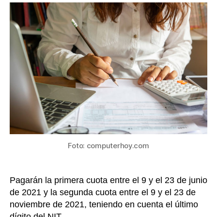
pago
entrada
de
impues
de
renta
para
la
micro
y
peque
empre
Foto: computerhoy.com
Pagarán la primera cuota entre el 9 y el 23 de junio
de 2021 y la segunda cuota entre el 9 y el 23 de
noviembre de 2021, teniendo en cuenta el último
dígito del NIT.