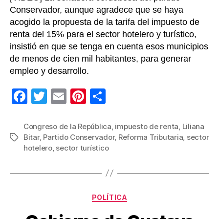
país
Conservador, aunque agradece que se haya
acogido la propuesta de la tarifa del impuesto de
renta del 15% para el sector hotelero y turístico,
insistió en que se tenga en cuenta esos municipios
de menos de cien mil habitantes, para generar
empleo y desarrollo.
F
T
E
Pi
C
a
wi
m
nt
o
c
tt
ail
er
m
Congreso de la República
,
impuesto de renta
,
Liliana
Bitar
,
Partido Conservador
,
Reforma Tributaria
,
sector
Etiquetas
e
er
e
p
hotelero
,
sector turístico
b
st
ar
o
tir
o
Categorías
POLÍTICA
k